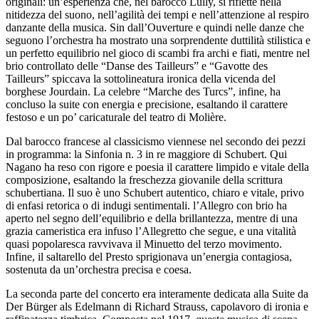
originali: un’esperienza che, nel barocco Lully, si riflette nella
nitidezza del suono, nell’agilità dei tempi e nell’attenzione al respiro
danzante della musica. Sin dall’Ouverture e quindi nelle danze che
seguono l’orchestra ha mostrato una sorprendente duttilità stilistica e
un perfetto equilibrio nel gioco di scambi fra archi e fiati, mentre nel
brio controllato delle “Danse des Tailleurs” e “Gavotte des
Tailleurs” spiccava la sottolineatura ironica della vicenda del
borghese Jourdain. La celebre “Marche des Turcs”, infine, ha
concluso la suite con energia e precisione, esaltando il carattere
festoso e un po’ caricaturale del teatro di Molière.
Dal barocco francese al classicismo viennese nel secondo dei pezzi
in programma: la Sinfonia n. 3 in re maggiore di Schubert. Qui
Nagano ha reso con rigore e poesia il carattere limpido e vitale della
composizione, esaltando la freschezza giovanile della scrittura
schubertiana. Il suo è uno Schubert autentico, chiaro e vitale, privo
di enfasi retorica o di indugi sentimentali. l’Allegro con brio ha
aperto nel segno dell’equilibrio e della brillantezza, mentre di una
grazia cameristica era infuso l’Allegretto che segue, e una vitalità
quasi popolaresca ravvivava il Minuetto del terzo movimento.
Infine, il saltarello del Presto sprigionava un’energia contagiosa,
sostenuta da un’orchestra precisa e coesa.
La seconda parte del concerto era interamente dedicata alla Suite da
Der Bürger als Edelmann di Richard Strauss, capolavoro di ironia e