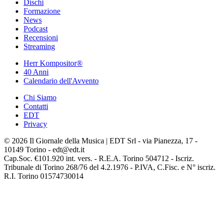
Dischi
Formazione
News
Podcast
Recensioni
Streaming
Herr Kompositor®
40 Anni
Calendario dell'Avvento
Chi Siamo
Contatti
EDT
Privacy
© 2026 Il Giornale della Musica | EDT Srl - via Pianezza, 17 -
10149 Torino - edt@edt.it
Cap.Soc. €101.920 int. vers. - R.E.A. Torino 504712 - Iscriz.
Tribunale di Torino 268/76 del 4.2.1976 - P.IVA, C.Fisc. e N° iscriz.
R.I. Torino 01574730014