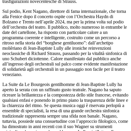
trasfigurazioni novecentesche di Strauss.
Sul podio, Kent Nagano, direttore di fama internazionale, che torna
alla Fenice dopo il concerto ospite con l’Orchestra Haydn di
Bolzano e Trento nell’aprile 2024, ma per la prima volta sul podio
dell’orchestra del teatro. Il pubblico, molto numeroso in entrambe le
date del cartellone, ha risposto con particolare calore a un
programma coerente e intelligente, costruito come un percorso a
ritroso nella storia del “borghese gentiluomo”: dall’archetipo
molièriano di Jean-Baptiste Lully alle ironiche reinvenzioni
neoclassiche di Richard Strauss, passando per la vitalità sinfonica di
uno Schubert diciottenne. Calore manifestato dal pubblico anche
all’ingresso degli orchestrali sul palco come evidente manifestazione
di solidarietà agli orchestrali in un passaggio non facile per il teatro
veneziano.
La Suite da Le Bourgeois gentilhomme di Jean-Baptiste Lully ha
aperto la serata con un raffinato gusto teatrale. Nagano ha saputo
ricreare la brillantezza e la compostezza dello stile francese, evitando
qualsiasi enfasi e ponendo in primo piano la trasparenza delle linee e
la chiarezza del ritmo. Se questa musica oggi è riservata perlopiù a
ensemble di specialisti, la resa di una grande orchestra sinfonica
tradizionale rappresenta sempre una sfida non banale. Nagano,
tuttavia, possiede una consuetudine con l’approccio filologico, come
ha dimostrato in anni recenti con il suo Wagner su strumenti