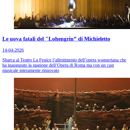
Le uova fatali del "Lohengrin” di Michieletto
14-04-2026
Sbarca al Teatro La Fenice l’allestimento dell’opera wagneriana che
ha inaugurato la stagione dell’Opera di Roma ma con un cast
musicale interamente rinnovato