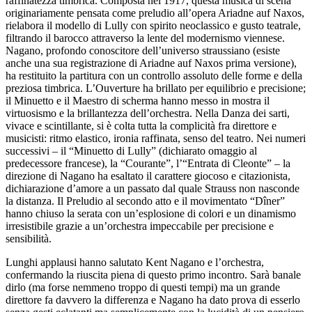
raffinatezza timbrica. Composta nel 1917, questa musica di scena
originariamente pensata come preludio all’opera Ariadne auf Naxos,
rielabora il modello di Lully con spirito neoclassico e gusto teatrale,
filtrando il barocco attraverso la lente del modernismo viennese.
Nagano, profondo conoscitore dell’universo straussiano (esiste
anche una sua registrazione di Ariadne auf Naxos prima versione),
ha restituito la partitura con un controllo assoluto delle forme e della
preziosa timbrica. L’Ouverture ha brillato per equilibrio e precisione;
il Minuetto e il Maestro di scherma hanno messo in mostra il
virtuosismo e la brillantezza dell’orchestra. Nella Danza dei sarti,
vivace e scintillante, si è colta tutta la complicità fra direttore e
musicisti: ritmo elastico, ironia raffinata, senso del teatro. Nei numeri
successivi – il “Minuetto di Lully” (dichiarato omaggio al
predecessore francese), la “Courante”, l’“Entrata di Cleonte” – la
direzione di Nagano ha esaltato il carattere giocoso e citazionista,
dichiarazione d’amore a un passato dal quale Strauss non nasconde
la distanza. Il Preludio al secondo atto e il movimentato “Dîner”
hanno chiuso la serata con un’esplosione di colori e un dinamismo
irresistibile grazie a un’orchestra impeccabile per precisione e
sensibilità.
Lunghi applausi hanno salutato Kent Nagano e l’orchestra,
confermando la riuscita piena di questo primo incontro. Sarà banale
dirlo (ma forse nemmeno troppo di questi tempi) ma un grande
direttore fa davvero la differenza e Nagano ha dato prova di esserlo