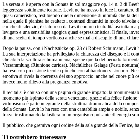
La serata si è aperta con la Sonata in sol maggiore op. 14 n. 2 di Beeth
leggerezza sottilmente teatrale. Levit ne ha messo in luce il carattere 
quasi cameristico, restituendo quella dimensione di intimità che fa del
nella quale il pianista ha esaltato i contrasti dinamici in modo talvolt
cariche di silenzio, è stato reso da Levit con una teatralità asciutta
levigato e una sensibilità agogica quasi espressionistica. Il finale, in
di una scelta di tempo vorticosa anche se mai a discapito di una chiar
Dopo la pausa, con i Nachtstücke op. 23 di Robert Schumann, Levit ha a
La sua interpretazione ha privilegiato la chiarezza del disegno e il co
che abita la scrittura schumanniana, specie quella del periodo torment
Versammlung (Riunione curiosa), Nächtliches Gelage (Festa notturna)
ha reso con precisione tecnica più che con abbandono visionario. Ne sca
emotiva si rivela la coerenza del suo approccio: anche nel cuore più os
invece meno rilievo alla pregnanza emotiva.
Il recital si è chiuso con una pagina di grande impatto: la monumentale
momento più ispirato della serata veneziana, grazie alla felice fusione t
virtuosismo è parte integrante della struttura drammatica della composiz
della Sonata: Levit lo ha reso con una cantabilità ampia e nobile, senza
forza, trasformando la tastiera in un organismo pulsante di energia son
Il pubblico, che gremiva ogni ordine della sala grande della Fenice, h
Ti potrebbero interessare