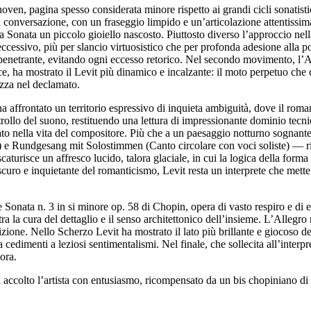
oven, pagina spesso considerata minore rispetto ai grandi cicli sonatisti
di conversazione, con un fraseggio limpido e un’articolazione attentissim
la Sonata un piccolo gioiello nascosto. Piuttosto diverso l’approccio ne
a eccessivo, più per slancio virtuosistico che per profonda adesione alla p
 ma penetrante, evitando ogni eccesso retorico. Nel secondo movimento, l’
vece, ha mostrato il Levit più dinamico e incalzante: il moto perpetuo ch
ezza nel declamato.
ffrontato un territorio espressivo di inquieta ambiguità, dove il roman
ntrollo del suono, restituendo una lettura di impressionante dominio tecn
ato nella vita del compositore. Più che a un paesaggio notturno sognante
 e Rundgesang mit Solostimmen (Canto circolare con voci soliste) — ri
turisce un affresco lucido, talora glaciale, in cui la logica della forma
curo e inquietante del romanticismo, Levit resta un interprete che mette 
 Sonata n. 3 in si minore op. 58 di Chopin, opera di vasto respiro e di e
ra la cura del dettaglio e il senso architettonico dell’insieme. L’Allegro
ione. Nello Scherzo Levit ha mostrato il lato più brillante e giocoso del
 cedimenti a leziosi sentimentalismi. Nel finale, che sollecita all’interp
ora.
a accolto l’artista con entusiasmo, ricompensato da un bis chopiniano di