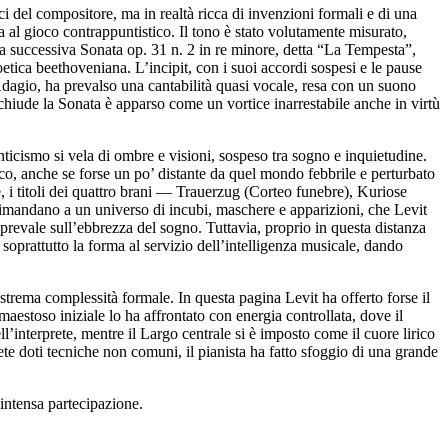
ci del compositore, ma in realtà ricca di invenzioni formali e di una
a al gioco contrappuntistico. Il tono è stato volutamente misurato,
lla successiva Sonata op. 31 n. 2 in re minore, detta “La Tempesta”,
oetica beethoveniana. L’incipit, con i suoi accordi sospesi e le pause
Adagio, ha prevalso una cantabilità quasi vocale, resa con un suono
e chiude la Sonata è apparso come un vortice inarrestabile anche in virtù
ticismo si vela di ombre e visioni, sospeso tra sogno e inquietudine.
ico, anche se forse un po’ distante da quel mondo febbrile e perturbato
, i titoli dei quattro brani — Trauerzug (Corteo funebre), Kuriose
mandano a un universo di incubi, maschere e apparizioni, che Levit
 prevale sull’ebbrezza del sogno. Tuttavia, proprio in questa distanza
soprattutto la forma al servizio dell’intelligenza musicale, dando
strema complessità formale. In questa pagina Levit ha offerto forse il
 maestoso iniziale lo ha affrontato con energia controllata, dove il
l’interprete, mentre il Largo centrale si è imposto come il cuore lirico
rete doti tecniche non comuni, il pianista ha fatto sfoggio di una grande
 intensa partecipazione.