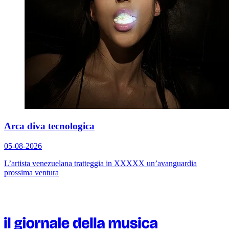
Arca diva tecnologica
05-08-2026
L’artista venezuelana tratteggia in
XXXXX
un’avanguardia
prossima ventura