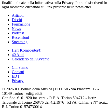
finalità indicate nella Informativa sulla Privacy. Potrai disiscriverti in
ogni momento cliccando sul link presente nella newsletter.
Articoli
Dischi
Formazione
News
Podcast
Recensioni
Streaming
Herr Kompositor®
40 Anni
Calendario dell'Avvento
Chi Siamo
Contatti
EDT
Privacy
© 2026 Il Giornale della Musica | EDT Srl - via Pianezza, 17 -
10149 Torino - edt@edt.it
Cap.Soc. €101.920 int. vers. - R.E.A. Torino 504712 - Iscriz.
Tribunale di Torino 268/76 del 4.2.1976 - P.IVA, C.Fisc. e N° iscriz.
R.I. Torino 01574730014