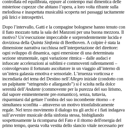
controllata ed equilibrata, eppure al contempo mai dimentica delle
misteriose cupezze che abitano l’opera, a loro volta rifrante sulla
melodiosa e inaspettata musicalità scoperta nei passaggi tacitamente
più lirici e introspettivi.
Dopo l’intervallo, Gatti e la compagine bolognese hanno tenuto con
il fiato mozzato tutta la sala del Manzoni per una buona mezzora. Il
motivo? Un’esecuzione impeccabile e sorprendentemente lucida e
doviziosa della
Quinta Sinfonia
di Beethoven. A colpire è stata la
dimensione narrativa racchiusa nell’interpretazione del direttore:
ogni sviluppo di dinamica, ogni emersione di una determinata
sezione strumentale, ogni variazione ritmica – dalle audaci e
infuocate accelerazioni ai sublimi e commoventi rallentamenti –
coinvolgevano il fortunato ascoltatore in un viaggio all’interno di
un’intera galassia emotiva e sensoriale. L’irruenza vorticosa e
incendiaria del tema del Destino nell’
Allegro
iniziale (condotto con
un palpitante “stringendo e allargando”) si è sciolta nella dolce
serenità dell’
Andante
(commovente per la purezza del suo lirismo,
dal sapore eminentemente pre-romantico), senza, tuttavia,
risparmiarsi dal gettare l’ombra del suo incombente ritorno – e
simultanea sconfitta – attraverso un motivo trionfalisticamente
regale. Nel terzo movimento il dialogo tra gli archi e i fiati indagava
sull’avvenire musicale della sinfonia stessa, bisbigliando
sospettosamente la ricomparsa del Fato e il ritorno dell'energia del
primo tempo, questa volta vestita dello slancio vitale necessario per