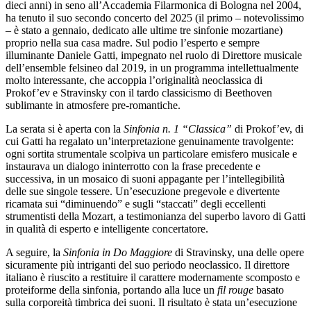
dieci anni) in seno all’Accademia Filarmonica di Bologna nel 2004,
ha tenuto il suo secondo concerto del 2025 (il primo – notevolissimo
– è stato a gennaio, dedicato alle ultime tre sinfonie mozartiane)
proprio nella sua casa madre. Sul podio l’esperto e sempre
illuminante Daniele Gatti, impegnato nel ruolo di Direttore musicale
dell’ensemble felsineo dal 2019, in un programma intellettualmente
molto interessante, che accoppia l’originalità neoclassica di
Prokof’ev e Stravinsky con il tardo classicismo di Beethoven
sublimante in atmosfere pre-romantiche.
La serata si è aperta con la
Sinfonia n. 1 “Classica”
di Prokof’ev, di
cui Gatti ha regalato un’interpretazione genuinamente travolgente:
ogni sortita strumentale scolpiva un particolare emisfero musicale e
instaurava un dialogo ininterrotto con la frase precedente e
successiva, in un mosaico di suoni appagante per l’intellegibilità
delle sue singole tessere. Un’esecuzione pregevole e divertente
ricamata sui “diminuendo” e sugli “staccati” degli eccellenti
strumentisti della Mozart, a testimonianza del superbo lavoro di Gatti
in qualità di esperto e intelligente concertatore.
A seguire, la
Sinfonia in Do Maggiore
di Stravinsky, una delle opere
sicuramente più intriganti del suo periodo neoclassico. Il direttore
italiano è riuscito a restituire il carattere modernamente scomposto e
proteiforme della sinfonia, portando alla luce un
fil rouge
basato
sulla corporeità timbrica dei suoni. Il risultato è stata un’esecuzione