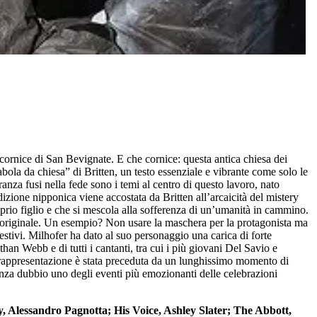
cornice di San Bevignate. E che cornice: questa antica chiesa dei
bola da chiesa” di Britten, un testo essenziale e vibrante come solo le
anza fusi nella fede sono i temi al centro di questo lavoro, nato
izione nipponica viene accostata da Britten all’arcaicità del mistery
oprio figlio e che si mescola alla sofferenza di un’umanità in cammino.
via originale. Un esempio? Non usare la maschera per la protagonista ma
estivi. Milhofer ha dato al suo personaggio una carica di forte
than Webb e di tutti i cantanti, tra cui i più giovani Del Savio e
a rappresentazione è stata preceduta da un lunghissimo momento di
senza dubbio uno degli eventi più emozionanti delle celebrazioni
Alessandro Pagnotta; His Voice, Ashley Slater; The Abbott,