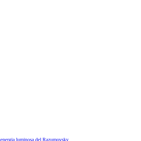
'energia luminosa del
Razumovsky