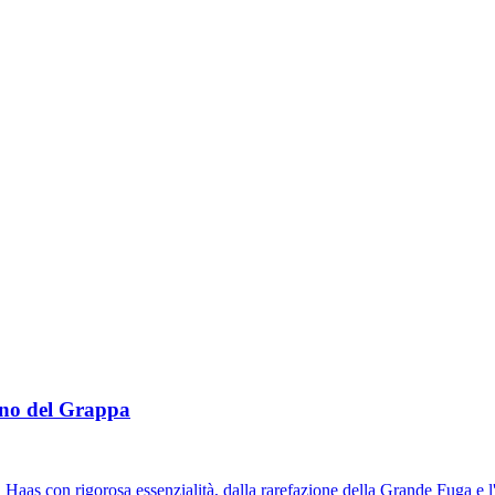
sano del Grappa
Haas con rigorosa essenzialità, dalla rarefazione della
Grande Fuga
e l