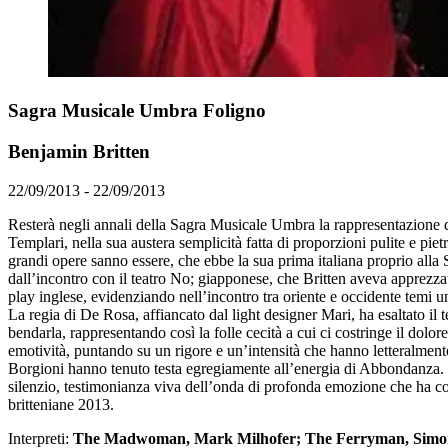
Sagra Musicale Umbra Foligno
Benjamin Britten
22/09/2013 - 22/09/2013
Resterà negli annali della Sagra Musicale Umbra la rappresentazione di
Templari, nella sua austera semplicità fatta di proporzioni pulite e pi
grandi opere sanno essere, che ebbe la sua prima italiana proprio alla 
dall’incontro con il teatro No; giapponese, che Britten aveva apprezzat
play inglese, evidenziando nell’incontro tra oriente e occidente temi u
La regia di De Rosa, affiancato dal light designer Mari, ha esaltato il
bendarla, rappresentando così la folle cecità a cui ci costringe il dol
emotività, puntando su un rigore e un’intensità che hanno letteralmente s
Borgioni hanno tenuto testa egregiamente all’energia di Abbondanza. L
silenzio, testimonianza viva dell’onda di profonda emozione che ha coi
britteniane 2013.
Interpreti:
The Madwoman, Mark Milhofer; The Ferryman, Simone De