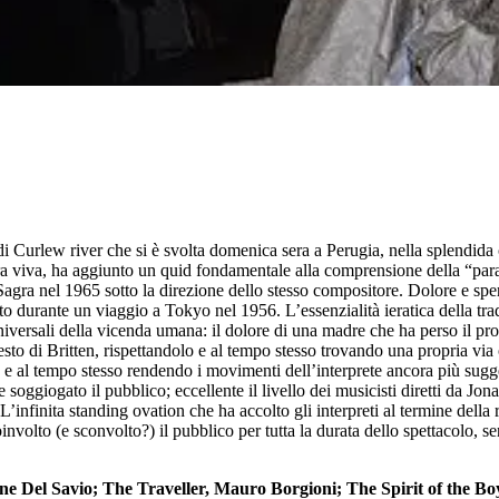
 Curlew river che si è svolta domenica sera a Perugia, nella splendida 
etra viva, ha aggiunto un quid fondamentale alla comprensione della “para
Sagra nel 1965 sotto la direzione dello stesso compositore. Dolore e sper
o durante un viaggio a Tokyo nel 1956. L’essenzialità ieratica della trad
niversali della vicenda umana: il dolore di una madre che ha perso il pr
 testo di Britten, rispettandolo e al tempo stesso trovando una propria 
ore e al tempo stesso rendendo i movimenti dell’interprete ancora più sugg
oggiogato il pubblico; eccellente il livello dei musicisti diretti da Jona
’infinita standing ovation che ha accolto gli interpreti al termine dell
nvolto (e sconvolto?) il pubblico per tutta la durata dello spettacolo, 
l Savio; The Traveller, Mauro Borgioni; The Spirit of the Boy, 