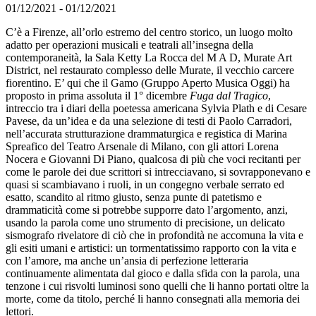
01/12/2021 - 01/12/2021
C’è a Firenze, all’orlo estremo del centro storico, un luogo molto
adatto per operazioni musicali e teatrali all’insegna della
contemporaneità, la Sala Ketty La Rocca del M A D, Murate Art
District, nel restaurato complesso delle Murate, il vecchio carcere
fiorentino. E’ qui che il Gamo (Gruppo Aperto Musica Oggi) ha
proposto in prima assoluta il 1° dicembre
Fuga dal Tragico
,
intreccio tra i diari della poetessa americana Sylvia Plath e di Cesare
Pavese, da un’idea e da una selezione di testi di Paolo Carradori,
nell’accurata strutturazione drammaturgica e registica di Marina
Spreafico del Teatro Arsenale di Milano, con gli attori Lorena
Nocera e Giovanni Di Piano, qualcosa di più che voci recitanti per
come le parole dei due scrittori si intrecciavano, si sovrapponevano e
quasi si scambiavano i ruoli, in un congegno verbale serrato ed
esatto, scandito al ritmo giusto, senza punte di patetismo e
drammaticità come si potrebbe supporre dato l’argomento, anzi,
usando la parola come uno strumento di precisione, un delicato
sismografo rivelatore di ciò che in profondità ne accomuna la vita e
gli esiti umani e artistici: un tormentatissimo rapporto con la vita e
con l’amore, ma anche un’ansia di perfezione letteraria
continuamente alimentata dal gioco e dalla sfida con la parola, una
tenzone i cui risvolti luminosi sono quelli che li hanno portati oltre la
morte, come da titolo, perché li hanno consegnati alla memoria dei
lettori.