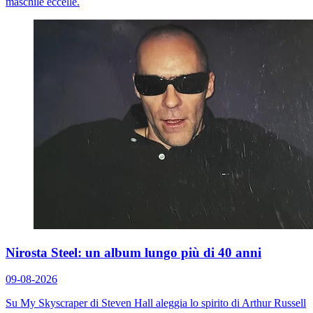
maschile eccelle.
Nirosta Steel: un album lungo più di 40 anni
09-08-2026
Su
My Skyscraper
di Steven Hall aleggia lo spirito di Arthur Russell