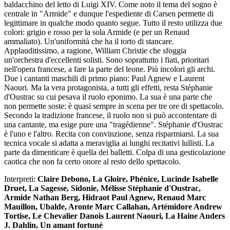
baldacchino del letto di Luigi XIV. Come noto il tema del sogno è
centrale in "Armide" e dunque l'espediente di Carsen permette di
legittimare in qualche modo quanto segue. Tutto il resto utilizza due
colori: grigio e rosso per la sola Armide (e per un Renaud
ammaliato). Un'uniformità che ha il torto di stancare.
Applauditissimo, a ragione, William Christie che sfoggia
un'orchestra d'eccellenti solisti. Sono soprattutto i fiati, prioritari
nell'opera francese, a fare la parte del leone. Più incolori gli archi.
Due i cantanti maschili di primo piano: Paul Agnew e Laurent
Naouri. Ma la vera protagonista, a tutti gli effetti, resta Stéphanie
d'Oustrac su cui pesava il ruolo eponimo. La sua è una parte che
non permette soste: è quasi sempre in scena per tre ore di spettacolo.
Secondo la tradizione francese, il ruolo non si può accontentare di
una cantante, ma esige pure una "tragédienne". Stéphanie d'Oustrac
è l'uno e l'altro. Recita con convinzione, senza risparmiarsi. La sua
tecnica vocale si adatta a meraviglia ai lunghi recitativi lullisti. La
parte da dimenticare è quella dei balletti. Colpa di una gesticolazione
caotica che non fa certo onore al resto dello spettacolo.
Interpreti:
Claire Debono, La Gloire, Phénice, Lucinde Isabelle
Druet, La Sagesse, Sidonie, Mélisse Stéphanie d'Oustrac,
Armide Nathan Berg, Hidraot Paul Agnew, Renaud Marc
Mauillon, Ubalde, Aronte Marc Callahan, Artémidore Andrew
Tortise, Le Chevalier Danois Laurent Naouri, La Haine Anders
J. Dahlin, Un amant fortuné