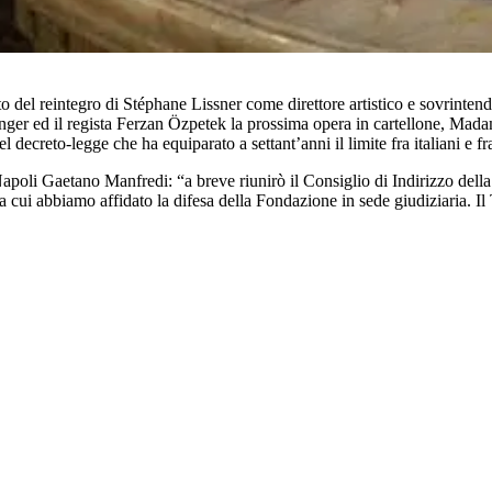
to del reintegro di Stéphane Lissner come direttore artistico e sovrinten
ger ed il regista Ferzan Özpetek la prossima opera in cartellone, Madama 
 decreto-legge che ha equiparato a settant’anni il limite fra italiani e fr
poli Gaetano Manfredi: “a breve riunirò il Consiglio di Indirizzo della 
cui abbiamo affidato la difesa della Fondazione in sede giudiziaria. Il Te