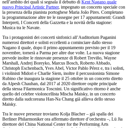
nell’ambito dei quali si segnala il debutto di
Kent Nagano quale
nuovo Principal Artistic Partner
, impegnato un concerto speciale con
la presenza della pianista portoghese Maria João Pires. Completano
la programmazione altre tre le rassegne per 17 appuntamenti: Grandi
Interpreti, I Concerti della Gazzetta e la novità della stagione:
Musica tra le Navate.
Tra i protagonisti dei concerti sinfonici all’Auditorium Paganini
numerosi direttori e solisti eccellenti a cominciare dallo stesso
Nagano il quale, dopo il primo appuntamento previsto per il 19
novembre, tornerà a Parma per altre due volte. La nuova stagione
prevede inoltre le rinnovate presenze di Robert Treviño, Wayne
Marshall, Andrej Boreyko, Marcus Bosch, Roberto Abbado,
Christoph Eschenbach, Yves Abel, Victor Pablo Pérez e, tra i solisti,
i violinisti Midori e Charlie Siem, inoltre il percussionista Simone
Rubino che inaugura la stagione il 25 ottobre in un concerto diretto
da Alpesh Chauhan, dal 2017 al 2020 direttore ospite principale
della stessa Filarmonica Toscnini. Un significativo ritorno è anche
quello del celebre violoncellista Mischa Maisky, in un concerto
diretto dalla sudcoreana Han-Na Chang già allieva dello stesso
Maisky.
Tra le nuove presenze troviamo Kolja Blacher – già spalla dei
Berliner Philarmoniker ora affermato direttore d’orchestra –, Lü Jia
direttore del China National Center for the Performing Arts