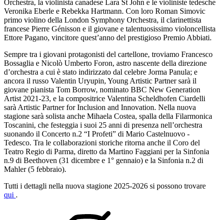
Orchestra, la violinista canadese Lara St John e le violiniste tedesche
Veronika Eberle e Rebekka Hartmann. Con loro Roman Simovic
primo violino della London Symphony Orchestra, il clarinettista
francese Pierre Génisson e il giovane e talentuosissimo violoncellista
Ettore Pagano, vincitore quest’anno del prestigioso Premio Abbiati.
Sempre tra i giovani protagonisti del cartellone, troviamo Francesco
Bossaglia e Nicolò Umberto Foron, astro nascente della direzione
d’orchestra a cui è stato indirizzato dal celebre Jorma Panula; e
ancora il russo Valentin Uryupin, Young Artistic Partner sarà il
giovane pianista Tom Borrow, nominato BBC New Generation
Artist 2021-23, e la compositrice Valentina Scheldhofen Ciardelli
sarà Artistic Partner for Inclusion and Innovation. Nella nuova
stagione sarà solista anche Mihaela Costea, spalla della Filarmonica
Toscanini, che festeggia i suoi 25 anni di presenza nell’orchestra
suonando il Concerto n.2 “I Profeti” di Mario Castelnuovo -
Tedesco. Tra le collaborazioni storiche ritorna anche il Coro del
Teatro Regio di Parma, diretto da Martino Faggiani per la Sinfonia
n.9 di Beethoven (31 dicembre e 1° gennaio) e la Sinfonia n.2 di
Mahler (5 febbraio).
Tutti i dettagli nella nuova stagione 2025-2026 si possono trovare
qui
.