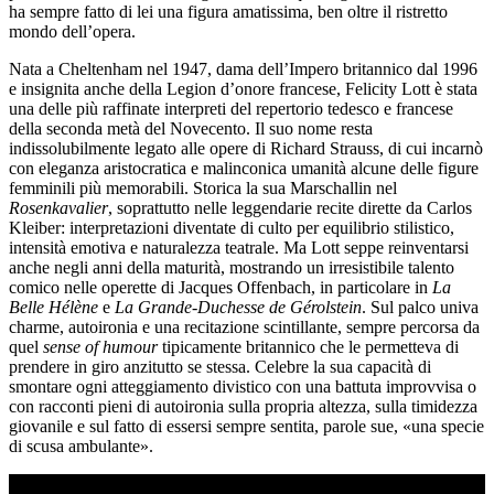
ha sempre fatto di lei una figura amatissima, ben oltre il ristretto
mondo dell’opera.
Nata a Cheltenham nel 1947, dama dell’Impero britannico dal 1996
e insignita anche della Legion d’onore francese, Felicity Lott è stata
una delle più raffinate interpreti del repertorio tedesco e francese
della seconda metà del Novecento. Il suo nome resta
indissolubilmente legato alle opere di Richard Strauss, di cui incarnò
con eleganza aristocratica e malinconica umanità alcune delle figure
femminili più memorabili. Storica la sua Marschallin nel
Rosenkavalier
, soprattutto nelle leggendarie recite dirette da Carlos
Kleiber: interpretazioni diventate di culto per equilibrio stilistico,
intensità emotiva e naturalezza teatrale. Ma Lott seppe reinventarsi
anche negli anni della maturità, mostrando un irresistibile talento
comico nelle operette di Jacques Offenbach, in particolare in
La
Belle Hélène
e
La Grande-Duchesse de Gérolstein
. Sul palco univa
charme, autoironia e una recitazione scintillante, sempre percorsa da
quel
sense of humour
tipicamente britannico che le permetteva di
prendere in giro anzitutto se stessa. Celebre la sua capacità di
smontare ogni atteggiamento divistico con una battuta improvvisa o
con racconti pieni di autoironia sulla propria altezza, sulla timidezza
giovanile e sul fatto di essersi sempre sentita, parole sue, «una specie
di scusa ambulante».