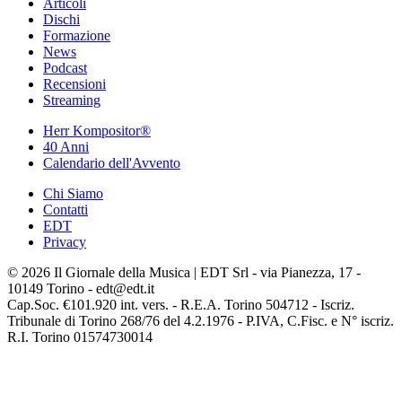
Articoli
Dischi
Formazione
News
Podcast
Recensioni
Streaming
Herr Kompositor®
40 Anni
Calendario dell'Avvento
Chi Siamo
Contatti
EDT
Privacy
© 2026 Il Giornale della Musica | EDT Srl - via Pianezza, 17 -
10149 Torino - edt@edt.it
Cap.Soc. €101.920 int. vers. - R.E.A. Torino 504712 - Iscriz.
Tribunale di Torino 268/76 del 4.2.1976 - P.IVA, C.Fisc. e N° iscriz.
R.I. Torino 01574730014