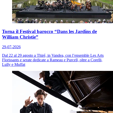
Torna il Festival barocco “Dans les Jardins de
William Christie”
29-07-2026
Dal 22 al 29 agosto a Thiré, in Vandea, con l’ensemble Les Arts
Florissants e serate dedicate a Rameau e Purcell, oltre a Corelli,
Lully e Muffat