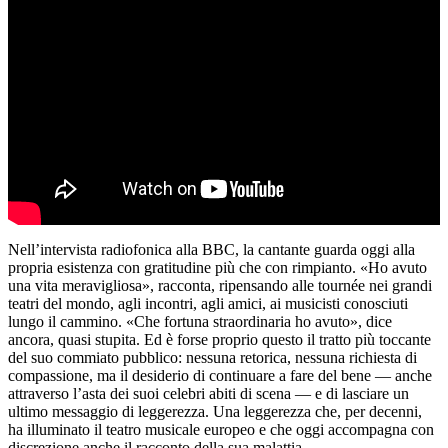
Nell’intervista radiofonica alla BBC, la cantante guarda oggi alla
propria esistenza con gratitudine più che con rimpianto. «Ho avuto
una vita meravigliosa», racconta, ripensando alle tournée nei grandi
teatri del mondo, agli incontri, agli amici, ai musicisti conosciuti
lungo il cammino. «Che fortuna straordinaria ho avuto», dice
ancora, quasi stupita. Ed è forse proprio questo il tratto più toccante
del suo commiato pubblico: nessuna retorica, nessuna richiesta di
compassione, ma il desiderio di continuare a fare del bene — anche
attraverso l’asta dei suoi celebri abiti di scena — e di lasciare un
ultimo messaggio di leggerezza. Una leggerezza che, per decenni,
ha illuminato il teatro musicale europeo e che oggi accompagna con
discrezione anche il racconto della sua malattia.