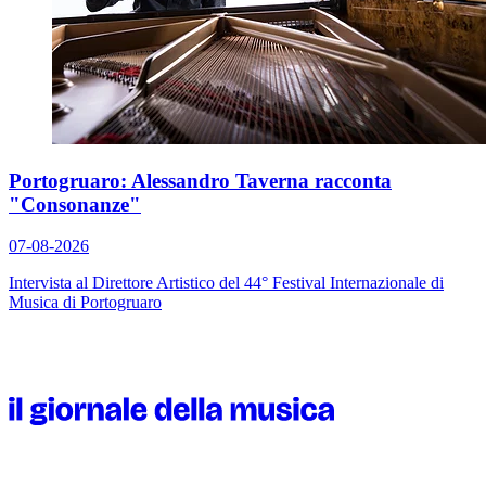
Portogruaro: Alessandro Taverna racconta
"Consonanze"
07-08-2026
Intervista al Direttore Artistico del 44° Festival Internazionale di
Musica di Portogruaro