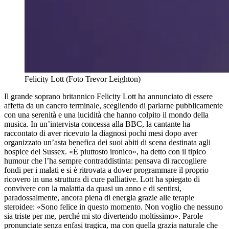
Felicity Lott (Foto Trevor Leighton)
Il grande soprano britannico Felicity Lott ha annunciato di essere
affetta da un cancro terminale, scegliendo di parlarne pubblicamente
con una serenità e una lucidità che hanno colpito il mondo della
musica. In un’intervista concessa alla BBC, la cantante ha
raccontato di aver ricevuto la diagnosi pochi mesi dopo aver
organizzato un’asta benefica dei suoi abiti di scena destinata agli
hospice del Sussex. «È piuttosto ironico», ha detto con il tipico
humour che l’ha sempre contraddistinta: pensava di raccogliere
fondi per i malati e si è ritrovata a dover programmare il proprio
ricovero in una struttura di cure palliative. Lott ha spiegato di
convivere con la malattia da quasi un anno e di sentirsi,
paradossalmente, ancora piena di energia grazie alle terapie
steroidee: «Sono felice in questo momento. Non voglio che nessuno
sia triste per me, perché mi sto divertendo moltissimo». Parole
pronunciate senza enfasi tragica, ma con quella grazia naturale che