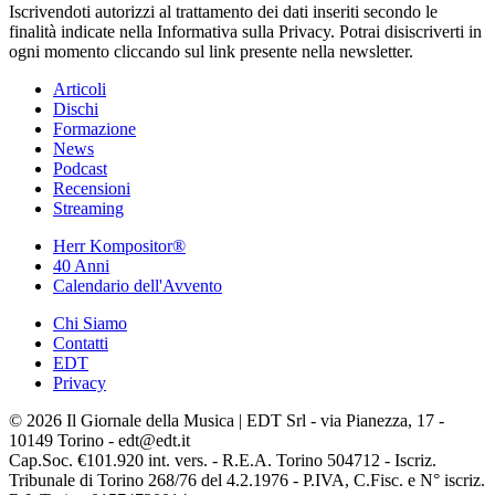
Iscrivendoti autorizzi al trattamento dei dati inseriti secondo le
finalità indicate nella Informativa sulla Privacy. Potrai disiscriverti in
ogni momento cliccando sul link presente nella newsletter.
Articoli
Dischi
Formazione
News
Podcast
Recensioni
Streaming
Herr Kompositor®
40 Anni
Calendario dell'Avvento
Chi Siamo
Contatti
EDT
Privacy
© 2026 Il Giornale della Musica | EDT Srl - via Pianezza, 17 -
10149 Torino - edt@edt.it
Cap.Soc. €101.920 int. vers. - R.E.A. Torino 504712 - Iscriz.
Tribunale di Torino 268/76 del 4.2.1976 - P.IVA, C.Fisc. e N° iscriz.