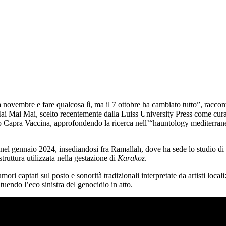
novembre e fare qualcosa lì, ma il 7 ottobre ha cambiato tutto”, raccon
Mai Mai Mai, scelto recentemente dalla Luiss University Press come curat
o Capra Vaccina, approfondendo la ricerca nell’“hauntology mediterranea
nel gennaio 2024, insediandosi fra Ramallah, dove ha sede lo studio di 
truttura utilizzata nella gestazione di
Karakoz
.
mori captati sul posto e sonorità tradizionali interpretate da artisti loca
ituendo l’eco sinistra del genocidio in atto.