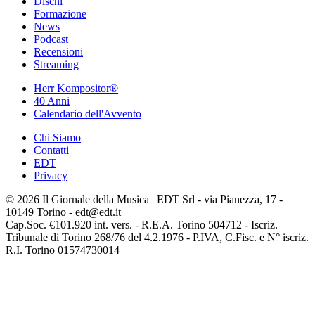
Dischi
Formazione
News
Podcast
Recensioni
Streaming
Herr Kompositor®
40 Anni
Calendario dell'Avvento
Chi Siamo
Contatti
EDT
Privacy
© 2026 Il Giornale della Musica | EDT Srl - via Pianezza, 17 -
10149 Torino - edt@edt.it
Cap.Soc. €101.920 int. vers. - R.E.A. Torino 504712 - Iscriz.
Tribunale di Torino 268/76 del 4.2.1976 - P.IVA, C.Fisc. e N° iscriz.
R.I. Torino 01574730014