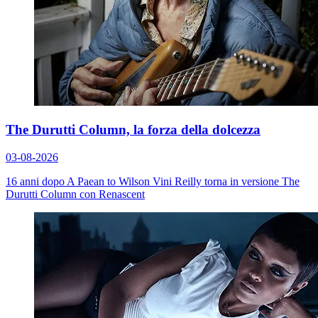
The Durutti Column, la forza della dolcezza
03-08-2026
16 anni dopo
A Paean to Wilson
Vini Reilly torna in versione The
Durutti Column con
Renascent