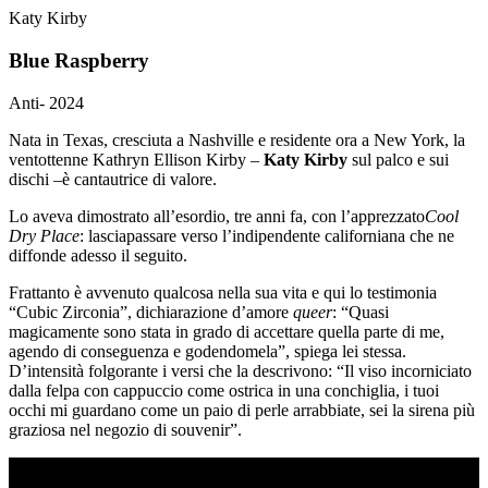
Katy Kirby
Blue Raspberry
Anti-
2024
Nata in Texas, cresciuta a Nashville e residente ora a New York, la
ventottenne Kathryn Ellison Kirby –
Katy Kirby
sul palco e sui
dischi –è cantautrice di valore.
Lo aveva dimostrato all’esordio, tre anni fa, con l’apprezzato
Cool
Dry Place
: lasciapassare verso l’indipendente californiana che ne
diffonde adesso il seguito.
Frattanto è avvenuto qualcosa nella sua vita e qui lo testimonia
“Cubic Zirconia”, dichiarazione d’amore
queer
: “Quasi
magicamente sono stata in grado di accettare quella parte di me,
agendo di conseguenza e godendomela”, spiega lei stessa.
D’intensità folgorante i versi che la descrivono: “Il viso incorniciato
dalla felpa con cappuccio come ostrica in una conchiglia, i tuoi
occhi mi guardano come un paio di perle arrabbiate, sei la sirena più
graziosa nel negozio di souvenir”.