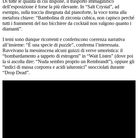
Di tutte le qualità di cui dispone, il trasporto immaginifico
dell’esposizione è forse la più rilevante. In “Salt Crystal”, ad
esempio, sulla traccia disegnata dal pianoforte, la voce torna alla
metafora chiave: “Bambolina di zirconia cubica, non capisco perché
tutti i frammenti del tuo bicchiere da cocktail non valgono quanto i
diamanti”.
I temi sono dunque ricorrenti e conferiscono coerenza narrativa
all’insieme: “È una specie di puzzle”, conferma l’interessata.
Ravvivano la messinscena alcuni guizzi di verve umoristica: il
“bombardamento a tappeto di estrogeni” in “Wait Listen” (dove poi
la si ascolta dire: “Nuda sembro proprio un Rembrandt”), oppure gli
“indici di massa corporea e acidi ialuronici” snocciolati durante
“Drop Dead”.