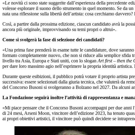
«Le novità ci sono state suggerite dall’esperienza della precedente ed
volesse esplorare il suono dello strumento in quel momento. Se da un la
nata una riflessione sulla libertà dell’artista: cosa cerchiamo davve
Così, a partire dalla prossima edizione, ciascun candidato avrà la poss
ancora più originale, improvvisando su temi propri o altrui».
Come si svolgerà la fase di selezione dei candidati?
«Una prima fase prenderà in esame tutte le candidature, dove saranno esa
formato completamente nuovo, che non si riduce alla semplice sfida tra
livello tra Asia, Europa e Stati uniti, con lo slogan
Art first – then the
per dare loro massimo agio nell’esprimere la propria identità artistica
Durante queste esibizioni, il pubblico potrà votare il proprio artista p
successiva: essere selezionati dalla giuria tecnica, che valuterà da remo
del Concorso Busoni si svolgeranno a Bolzano nel 2027. Da alcuni anni,
La Fondazione seguirà inoltre l’attività di rappresentanza e mana
«Mi piace pensare che il Concorso Busoni accompagni per due anni l’at
di 24 mesi, Arseni Moon, vincitore dell’edizione 2023, ha tenuto quas
ai propri obiettivi artistici, il vincitore può quindi decidere se intrapre