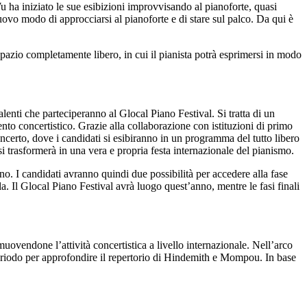
u ha iniziato le sue esibizioni improvvisando al pianoforte, quasi
uovo modo di approcciarsi al pianoforte e di stare sul palco. Da qui è
spazio completamente libero, in cui il pianista potrà esprimersi in modo
lenti che parteciperanno al Glocal Piano Festival. Si tratta di un
to concertistico. Grazie alla collaborazione con istituzioni di primo
concerto, dove i candidati si esibiranno in un programma del tutto libero
si trasformerà in una vera e propria festa internazionale del pianismo.
ano. I candidati avranno quindi due possibilità per accedere alla fase
la. Il Glocal Piano Festival avrà luogo quest’anno, mentre le fasi finali
vendone l’attività concertistica a livello internazionale. Nell’arco
periodo per approfondire il repertorio di Hindemith e Mompou. In base