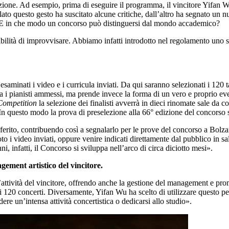
izione. Ad esempio, prima di eseguire il programma, il vincitore Yifan W
to questo gesto ha suscitato alcune critiche, dall’altro ha segnato un n
ro? E in che modo un concorso può distinguersi dal mondo accademico?
ibilità di improvvisare. Abbiamo infatti introdotto nel regolamento uno 
minati i video e i curricula inviati. Da qui saranno selezionati i 120 ta
 i pianisti ammessi, ma prende invece la forma di un vero e proprio even
 Competition
la selezione dei finalisti avverrà in dieci rinomate sale da 
. In questo modo la prova di preselezione alla 66° edizione del concorso 
referito, contribuendo così a segnalarlo per le prove del concorso a Bolz
to i video inviati, oppure venire indicati direttamente dal pubblico in sa
 infatti, il Concorso si sviluppa nell’arco di circa diciotto mesi».
gement artistico del vincitore.
tività del vincitore, offrendo anche la gestione del management e promuo
i 120 concerti. Diversamente, Yifan Wu ha scelto di utilizzare questo 
ndere un’intensa attività concertistica o dedicarsi allo studio».