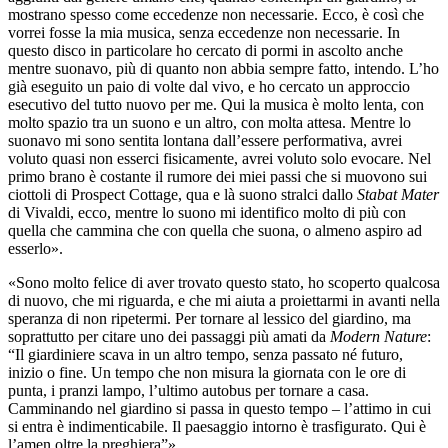
mostrano spesso come eccedenze non necessarie. Ecco, è così che
vorrei fosse la mia musica, senza eccedenze non necessarie. In
questo disco in particolare ho cercato di pormi in ascolto anche
mentre suonavo, più di quanto non abbia sempre fatto, intendo. L’ho
già eseguito un paio di volte dal vivo, e ho cercato un approccio
esecutivo del tutto nuovo per me. Qui la musica è molto lenta, con
molto spazio tra un suono e un altro, con molta attesa. Mentre lo
suonavo mi sono sentita lontana dall’essere performativa, avrei
voluto quasi non esserci fisicamente, avrei voluto solo evocare. Nel
primo brano è costante il rumore dei miei passi che si muovono sui
ciottoli di Prospect Cottage, qua e là suono stralci dallo
Stabat Mater
di Vivaldi, ecco, mentre lo suono mi identifico molto di più con
quella che cammina che con quella che suona, o almeno aspiro ad
esserlo».
«Sono molto felice di aver trovato questo stato, ho scoperto qualcosa
di nuovo, che mi riguarda, e che mi aiuta a proiettarmi in avanti nella
speranza di non ripetermi. Per tornare al lessico del giardino, ma
soprattutto per citare uno dei passaggi più amati da
Modern Nature
:
“Il giardiniere scava in un altro tempo, senza passato né futuro,
inizio o fine. Un tempo che non misura la giornata con le ore di
punta, i pranzi lampo, l’ultimo autobus per tornare a casa.
Camminando nel giardino si passa in questo tempo – l’attimo in cui
si entra è indimenticabile. Il paesaggio intorno è trasfigurato. Qui è
l’amen oltre la preghiera”».