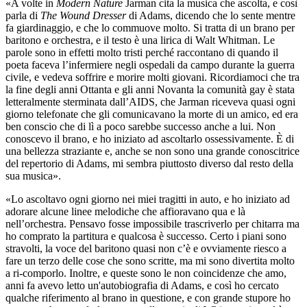
«A volte in
Modern Nature
Jarman cita la musica che ascolta, e così
parla di
The Wound Dresser
di Adams, dicendo che lo sente mentre
fa giardinaggio, e che lo commuove molto. Si tratta di un brano per
baritono e orchestra, e il testo è una lirica di Walt Whitman. Le
parole sono in effetti molto tristi perché raccontano di quando il
poeta faceva l’infermiere negli ospedali da campo durante la guerra
civile, e vedeva soffrire e morire molti giovani. Ricordiamoci che tra
la fine degli anni Ottanta e gli anni Novanta la comunità gay è stata
letteralmente sterminata dall’AIDS, che Jarman riceveva quasi ogni
giorno telefonate che gli comunicavano la morte di un amico, ed era
ben conscio che di lì a poco sarebbe successo anche a lui. Non
conoscevo il brano, e ho iniziato ad ascoltarlo ossessivamente. È di
una bellezza straziante e, anche se non sono una grande conoscitrice
del repertorio di Adams, mi sembra piuttosto diverso dal resto della
sua musica».
«Lo ascoltavo ogni giorno nei miei tragitti in auto, e ho iniziato ad
adorare alcune linee melodiche che affioravano qua e là
nell’orchestra. Pensavo fosse impossibile trascriverlo per chitarra ma
ho comprato la partitura e qualcosa è successo. Certo i piani sono
stravolti, la voce del baritono quasi non c’è e ovviamente riesco a
fare un terzo delle cose che sono scritte, ma mi sono divertita molto
a ri-comporlo. Inoltre, e queste sono le non coincidenze che amo,
anni fa avevo letto un'autobiografia di Adams, e così ho cercato
qualche riferimento al brano in questione, e con grande stupore ho