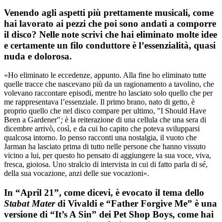
Venendo agli aspetti più prettamente musicali, come
hai lavorato ai pezzi che poi sono andati a comporre
il disco? Nelle note scrivi che hai eliminato molte idee
e certamente un filo conduttore è l’essenzialità, quasi
nuda e dolorosa.
«Ho eliminato le eccedenze, appunto. Alla fine ho eliminato tutte
quelle tracce che nascevano più da un ragionamento a tavolino, che
volevano raccontare episodi, mentre ho lasciato solo quello che per
me rappresentava l’essenziale. Il primo brano, nato di getto, è
proprio quello che nel disco compare per ultimo, "I Should Have
Been a Gardener"
;
è la reiterazione di una cellula che una sera di
dicembre arrivò, così, e da cui ho capito che poteva svilupparsi
qualcosa intorno. Io penso racconti una nostalgia, il vuoto che
Jarman ha lasciato prima di tutto nelle persone che hanno vissuto
vicino a lui, per questo ho pensato di aggiungere la sua voce, viva,
fresca, gioiosa. Uno stralcio di intervista in cui di fatto parla di sé,
della sua vocazione, anzi delle sue vocazioni».
In “April 21”, come dicevi, è evocato il tema dello
Stabat Mater
di Vivaldi e “Father Forgive Me” è una
versione di “It’s A Sin” dei Pet Shop Boys, come hai