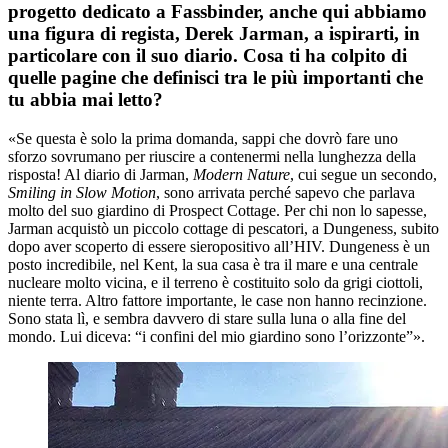
progetto dedicato a Fassbinder, anche qui abbiamo
una figura di regista, Derek Jarman, a ispirarti, in
particolare con il suo diario. Cosa ti ha colpito di
quelle pagine che definisci tra le più importanti che
tu abbia mai letto?
«Se questa è solo la prima domanda, sappi che dovrò fare uno
sforzo sovrumano per riuscire a contenermi nella lunghezza della
risposta! Al diario di Jarman,
Modern Nature
, cui segue un secondo,
Smiling in Slow Motion
, sono arrivata perché sapevo che parlava
molto del suo giardino di Prospect Cottage. Per chi non lo sapesse,
Jarman acquistò un piccolo cottage di pescatori, a Dungeness, subito
dopo aver scoperto di essere sieropositivo all’HIV. Dungeness è un
posto incredibile, nel Kent, la sua casa è tra il mare e una centrale
nucleare molto vicina, e il terreno è costituito solo da grigi ciottoli,
niente terra. Altro fattore importante, le case non hanno recinzione.
Sono stata lì, e sembra davvero di stare sulla luna o alla fine del
mondo. Lui diceva: “i confini del mio giardino sono l’orizzonte”».