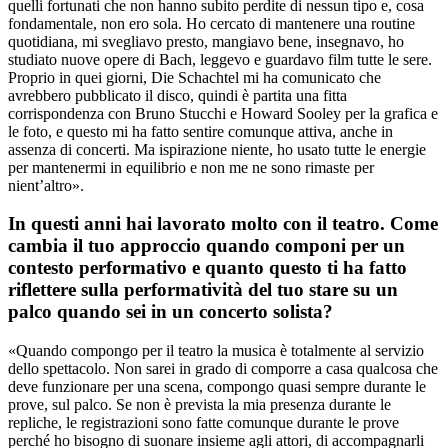
quelli fortunati che non hanno subito perdite di nessun tipo e, cosa
fondamentale, non ero sola. Ho cercato di mantenere una routine
quotidiana, mi svegliavo presto, mangiavo bene, insegnavo, ho
studiato nuove opere di Bach, leggevo e guardavo film tutte le sere.
Proprio in quei giorni, Die Schachtel mi ha comunicato che
avrebbero pubblicato il disco, quindi è partita una fitta
corrispondenza con Bruno Stucchi e Howard Sooley per la grafica e
le foto, e questo mi ha fatto sentire comunque attiva, anche in
assenza di concerti. Ma ispirazione niente, ho usato tutte le energie
per mantenermi in equilibrio e non me ne sono rimaste per
nient’altro».
In questi anni hai lavorato molto con il teatro. Come
cambia il tuo approccio quando componi per un
contesto performativo e quanto questo ti ha fatto
riflettere sulla performatività del tuo stare su un
palco quando sei in un concerto solista?
«Quando compongo per il teatro la musica è totalmente al servizio
dello spettacolo. Non sarei in grado di comporre a casa qualcosa che
deve funzionare per una scena, compongo quasi sempre durante le
prove, sul palco. Se non è prevista la mia presenza durante le
repliche, le registrazioni sono fatte comunque durante le prove
perché ho bisogno di suonare insieme agli attori, di accompagnarli