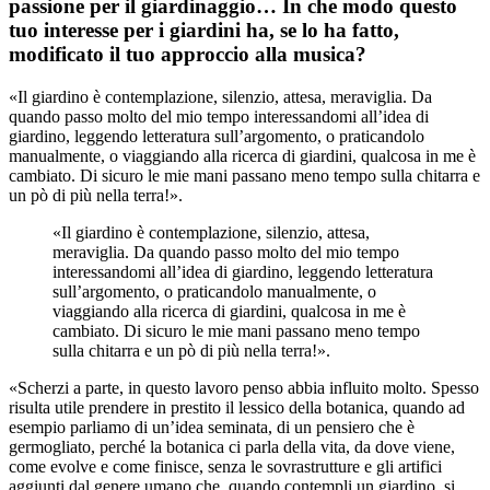
passione per il giardinaggio… In che modo questo
tuo interesse per i giardini ha, se lo ha fatto,
modificato il tuo approccio alla musica?
«Il giardino è contemplazione, silenzio, attesa, meraviglia. Da
quando passo molto del mio tempo interessandomi all’idea di
giardino, leggendo letteratura sull’argomento, o praticandolo
manualmente, o viaggiando alla ricerca di giardini, qualcosa in me è
cambiato. Di sicuro le mie mani passano meno tempo sulla chitarra e
un pò di più nella terra!».
«Il giardino è contemplazione, silenzio, attesa,
meraviglia. Da quando passo molto del mio tempo
interessandomi all’idea di giardino, leggendo letteratura
sull’argomento, o praticandolo manualmente, o
viaggiando alla ricerca di giardini, qualcosa in me è
cambiato. Di sicuro le mie mani passano meno tempo
sulla chitarra e un pò di più nella terra!».
«Scherzi a parte, in questo lavoro penso abbia influito molto. Spesso
risulta utile prendere in prestito il lessico della botanica, quando ad
esempio parliamo di un’idea seminata, di un pensiero che è
germogliato, perché la botanica ci parla della vita, da dove viene,
come evolve e come finisce, senza le sovrastrutture e gli artifici
aggiunti dal genere umano che, quando contempli un giardino, si