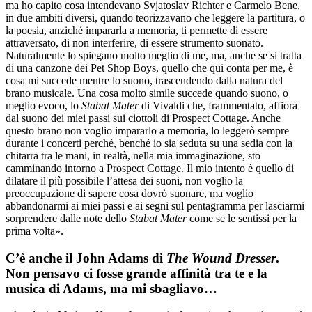
ma ho capito cosa intendevano Svjatoslav Richter e Carmelo Bene,
in due ambiti diversi, quando teorizzavano che leggere la partitura, o
la poesia, anziché impararla a memoria, ti permette di essere
attraversato, di non interferire, di essere strumento suonato.
Naturalmente lo spiegano molto meglio di me, ma, anche se si tratta
di una canzone dei Pet Shop Boys, quello che qui conta per me, è
cosa mi succede mentre lo suono, trascendendo dalla natura del
brano musicale. Una cosa molto simile succede quando suono, o
meglio evoco, lo
Stabat Mater
di Vivaldi che, frammentato, affiora
dal suono dei miei passi sui ciottoli di Prospect Cottage. Anche
questo brano non voglio impararlo a memoria, lo leggerò sempre
durante i concerti perché, benché io sia seduta su una sedia con la
chitarra tra le mani, in realtà, nella mia immaginazione, sto
camminando intorno a Prospect Cottage. Il mio intento è quello di
dilatare il più possibile l’attesa dei suoni, non voglio la
preoccupazione di sapere cosa dovrò suonare, ma voglio
abbandonarmi ai miei passi e ai segni sul pentagramma per lasciarmi
sorprendere dalle note dello
Stabat Mater
come se le sentissi per la
prima volta».
C’è anche il John Adams di
The Wound Dresser
.
Non pensavo ci fosse grande affinità tra te e la
musica di Adams, ma mi sbagliavo…