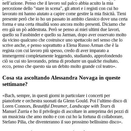
nell’azione. Penso che il lavoro sul palco abbia acuito la mia
percezione dello "stare in scena", gli attori e i registi con cui ho
lavorato mi hanno aiutato a capire come gestire la mia fisicità. Tieni
presente però che io ho un passato in ambito classico dove una certa
forma e una certa ritualità sono ancora molto presenti. Diciamo che
ero già un pò addestrata. Però se penso ai miei ultimi due lavori,
quello su Fassbinder e quello su Jarman, dopo aver osservato molto
da vicino qualcuno che costruisce uno spettacolo nel senso che lo
scrive anche, e penso soprattutto a Elena Russo Arman che è la
regista con cui lavoro più spesso, credo di aver imparato a
immergermi completamente leggendo, studiando, approfondendo
ciò su cui sto lavorando, prima di produrre un qualche risultato,
ecco, penso che questo sia un debito molto grande col teatro».
Cosa sta ascoltando Alessandra Novaga in queste
settimane?
«Bach, sempre, in questi giorni in particolare i concerti per
pianoforte e orchestra suonati da Glenn Gould. Poi l’ultimo disco di
Loren Connors,
Beautiful Dreamer
,
Landscape with Tears
di
Manuel Zurria e ho il privilegio di ascoltare in anteprima dei pezzi di
un musicista che amo molto e con cui ho la fortuna di collaborare,
Stefano Pilia, che diventeranno il suo prossimo bellissimo disco».