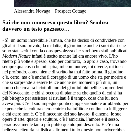
Alessandra Novaga _ Prospect Cottage
Sai che non conoscevo questo libro? Sembra
davvero un testo pazzesco…
«Sì, un uomo incredibile Jarman, che ha deciso di condividere con
gli altri il suo privato, la malattia, il giardino e anche i suoi diari che
sono stati scritti con la consapevolezza che sarebbero stati pubblicati.
Modern Nature
infatti è uscito mentre lui era ancora vivo. L’ho
riletto più volte e spesso, solo per conforto, lo apro a caso, trovando
sempre qualcosa che mi ispira, mi commuove, mi diverte, mi tocca
nel profondo, come niente di scritto ha mai fatto prima. Il giardino
c’è, certo, ma c’è anche il coraggio di un uomo che sta per morire e
che si sorprende a essere felice anche nei momenti più duri, un
uomo che crea tra i ciottoli uno dei giardini più belli e sorprendenti
del Novecento, e chi si occupa di piante sa che quello di cui si ha
più bisogno per assistere ai risultati è il tempo, cosa che lui non
aveva più. C’è il suo impegno politico, appassionato e arrabbiato per
le pene che la cultura eterocentrica ha inflitto e continua a infliggere
a chi etero non è. C’è il racconto del suo lavoro, il cinema, le sue
opere d’arte, quadri e sculture, c’è l’amicizia, l’amore e il sesso,
paradossalmente tanto più pulito quanto più descritto. E c’è una
bellezza letteraria, stilistica, altrimenti tutto questo non arriverebbe a