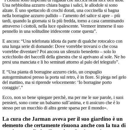
Una nebbiolina azzurro chiara bagna i salici, le allodole si sono
alzate. È uno spettacolo di crochi dorati, una coccinella si bagna
nella borragine azzurro pallido – l’amento del salice si apre – più
tardi, quando la giornata si fa più fredda, torno a casa camminando
attraverso i ciottoli, nella luce opalescente. Vermeer immerse il suo
pennello in una solitudine iridescente come questa”.
E ancora: “Una telefonata idiota da parte di qualche rotocalco con
una lunga serie di domande: Dove vorrebbe trovarsi o che cosa
vorrebbe diventare? Poi ancora un silenzio benedetto – solo lo
scricchiolio dei baccelli della ginestra che si aprivano al sole. Ne ho
presi una manciata e li ho seminati attorno al palo del telegrafo”.
E “Una pianta di borragine azzurro cielo, un cespuglio
autogerminatosi presso la porta sul retro, è in fiore. Si piega nel gelo
del mattino, ma si riprende velocemente: ‘Io borragine porto
coraggio’.”
Ecco, non so bene spiegare perchè, ma per me le sue parole, i suoi
pensieri, sono come un balsamo sull’anima, e ti assicuro che è lo
stesso per un mucchio di altra gente sparsa per il mondo».
La cura che Jarman aveva per il suo giardino è un
elemento che certamente risuona anche con la tua di