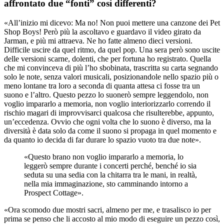
affrontato due “fonti” così differenti?
«All’inizio mi dicevo: Ma no! Non puoi mettere una canzone dei Pet
Shop Boys! Però più la ascoltavo e guardavo il video girato da
Jarman, e più mi attraeva. Ne ho fatte almeno dieci versioni.
Difficile uscire da quel ritmo, da quel pop. Una sera però sono uscite
delle versioni scarne, dolenti, che per fortuna ho registrato. Quella
che mi convinceva di più l’ho sbobinata, trascritta su carta segnando
solo le note, senza valori musicali, posizionandole nello spazio più o
meno lontane tra loro a seconda di quanta attesa ci fosse tra un
suono e l’altro. Questo pezzo lo suonerò sempre leggendolo, non
voglio impararlo a memoria, non voglio interiorizzarlo correndo il
rischio magari di improvvisarci qualcosa che risulterebbe, appunto,
un’eccedenza. Ovvio che ogni volta che lo suono è diverso, ma la
diversità è data solo da come il suono si propaga in quel momento e
da quanto io decida di far durare lo spazio vuoto tra due note».
«Questo brano non voglio impararlo a memoria, lo
leggerò sempre durante i concerti perché, benché io sia
seduta su una sedia con la chitarra tra le mani, in realtà,
nella mia immaginazione, sto camminando intorno a
Prospect Cottage».
«Ora scomodo due mostri sacri, almeno per me, e trasalisco io per
prima se penso che li accosto al mio modo di eseguire un pezzo così,