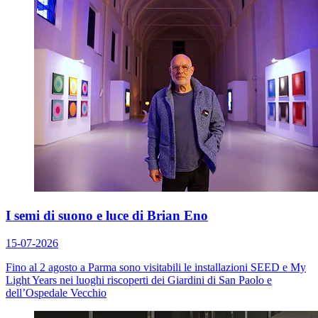
I semi di suono e luce di Brian Eno
15-07-2026
Fino al 2 agosto a Parma sono visitabili le installazioni
SEED
e
My
Light Years
nei luoghi riscoperti dei Giardini di San Paolo e
dell’Ospedale Vecchio