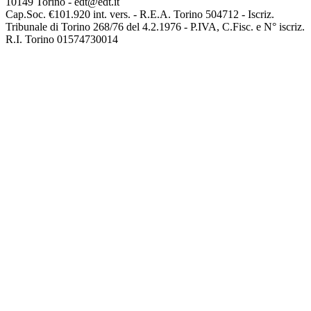
10149 Torino - edt@edt.it
Cap.Soc. €101.920 int. vers. - R.E.A. Torino 504712 - Iscriz.
Tribunale di Torino 268/76 del 4.2.1976 - P.IVA, C.Fisc. e N° iscriz.
R.I. Torino 01574730014