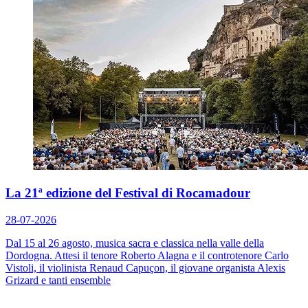
La 21ª edizione del Festival di Rocamadour
28-07-2026
Dal 15 al 26 agosto, musica sacra e classica nella valle della
Dordogna. Attesi il tenore Roberto Alagna e il controtenore Carlo
Vistoli, il violinista Renaud Capuçon, il giovane organista Alexis
Grizard e tanti ensemble