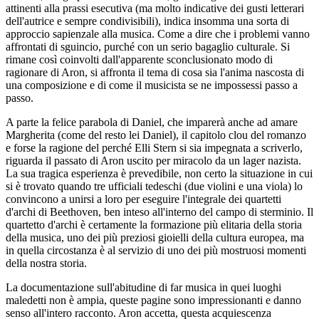
attinenti alla prassi esecutiva (ma molto indicative dei gusti letterari
dell'autrice e sempre condivisibili), indica insomma una sorta di
approccio sapienzale alla musica. Come a dire che i problemi vanno
affrontati di sguincio, purché con un serio bagaglio culturale. Si
rimane così coinvolti dall'apparente sconclusionato modo di
ragionare di Aron, si affronta il tema di cosa sia l'anima nascosta di
una composizione e di come il musicista se ne impossessi passo a
passo.
A parte la felice parabola di Daniel, che imparerà anche ad amare
Margherita (come del resto lei Daniel), il capitolo clou del romanzo
e forse la ragione del perché Elli Stern si sia impegnata a scriverlo,
riguarda il passato di Aron uscito per miracolo da un lager nazista.
La sua tragica esperienza è prevedibile, non certo la situazione in cui
si è trovato quando tre ufficiali tedeschi (due violini e una viola) lo
convincono a unirsi a loro per eseguire l'integrale dei quartetti
d'archi di Beethoven, ben inteso all'interno del campo di sterminio. Il
quartetto d'archi è certamente la formazione più elitaria della storia
della musica, uno dei più preziosi gioielli della cultura europea, ma
in quella circostanza è al servizio di uno dei più mostruosi momenti
della nostra storia.
La documentazione sull'abitudine di far musica in quei luoghi
maledetti non è ampia, queste pagine sono impressionanti e danno
senso all'intero racconto. Aron accetta, questa acquiescenza