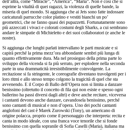
dell’altra, come “Miracle”, “America”, “Maria”. Non è così che si
esprime la vitalità di quei ragazzi, la violenza di quelle bande, la
miseria di quel mondo. Si aggiunga che ai Jets sono fatte indossare
caricaturali parrucche color platino e vestiti bianchi un po’
geometrici, che ne fanno quasi dei pupazzetti. Fortunatamente sono
più azzeccati i vivaci e colorati costumi degli Sharks, a cui sembrano
andare le simpatie di Michieletto e dei suoi collaboratori (e anche le
nostre).
Si aggiunga che lunghi parlati intervallano le parti musicate e si
capirà perché la prima mezz’ora abbondante sembri più lunga di
quanto effettivamente dura. Ma nel prosieguo della prima parte lo
sviluppo della vicenda si fa più serrato, per esplodere nella seconda
parte in una drammaticità irresistibilmente coinvolgente. La
recitazione si fa stringente, le coreografie diventano travolgenti per i
loro ritmi e allo stesso tempo colgono la tragicità di quel che sta
avvenendo. E il Corpo di Ballo dell’Opera non si limita a danzare
benissimo (oltretutto il concetto di fila qui non esiste e spesso ogni
ballerino ha passi diversi dagli altri) e deve anche recitare, viceversa
i cantanti devono anche danzare, cavandosela benissimo, perché
sono cantanti di musical e non d’opera. Uno dei pochi cantanti
anglofoni del cast è Marek Zurowski (Tony), un americano di
origine polacca, proprio come il personaggio che interpreta: recita e
canta in modo ideale, con una franca voce tenorile che si fonde
benissimo con quella sopranile di Sofia Caselli (Maria), italiana ma