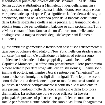
si fondono al punto che diventa difficile separare l’una dall’altra.
Senza dubbio è attribuibile a Michieletto l’idea della scena fissa
rappresentante una grande piscina in abbandono, senz’acqua e con
vari pneumatici sparsi qua e là, a significare la decadenza del sogno
americano, ribadita nella seconda parte dalla fiaccola della Statua
della Libertà spezzata e crollata nella piscina. E il trampolino della
piscina torna utile per sostituire il balcone su cui i protagonisti Tony
e Maria cantano il loro famoso duetto d’amore (una delle tante
analogie con la tragica vicenda degli shakespeariani Romeo e
Giulietta).
Quest’ambiente geometrico e freddo non sostituisce efficacemente il
quartiere popolare e degradato di New York, nelle cui strade e nelle
cui case (ma qui non c’è distinzione tra interni ed esterni) sono
ambientate le vicende dei due gruppi di giovani, che, novelli
Capuleti e Montecchi, si affrontano per affermare il loro predominio
o forse soltanto per dare sfogo alle loro frustrazioni: gli Sharks sono
immigrati portoricani, mentre i Jets si sentono veri “americani” ma
sono anche loro immigrati o figli di immigrati. Tutte le prime scene
sono dedicate alla descrizione di questo mondo ma, se si cambia o
piuttosto si abolisce completamente il contesto e le si ambienta in
una piscina, perdono molto del loro significato e della loro forza
drammatica. La recitazione pure è poco efficace: la trovata
principale è spostare sul palcoscenico grandi lettere montate su
rotelle per formare alcune parole, che sono quasi l’una l’anagramma