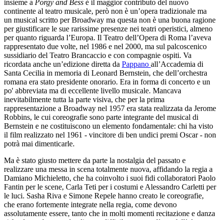
insieme a
Porgy and Bess
è il maggior contributo del nuovo
continente al teatro musicale, però non è un’opera tradizionale ma
un musical scritto per Broadway ma questa non è una buona ragione
per giustificare le sue rarissime presenze nei teatri operistici, almeno
per quanto riguarda l’Europa. Il Teatro dell’Opera di Roma l’aveva
rappresentato due volte, nel 1986 e nel 2000, ma sul palcoscenico
sussidiario del Teatro Brancaccio e con compagnie ospiti. Va
ricordata anche un’edizione diretta da
Pappano
all’Accademia di
Santa Cecilia in memoria di Leonard Bernstein, che dell’orchestra
romana era stato presidente onorario. Era in forma di concerto e un
po' abbreviata ma di eccellente livello musicale. Mancava
inevitabilmente tutta la parte visiva, che per la prima
rappresentazione a Broadway nel 1957 era stata realizzata da Jerome
Robbins, le cui coreografie sono parte integrante del musical di
Bernstein e ne costituiscono un elemento fondamentale: chi ha visto
il film realizzato nel 1961 - vincitore di ben undici premi Oscar - non
potrà mai dimenticarle.
Ma è stato giusto mettere da parte la nostalgia del passato e
realizzare una messa in scena totalmente nuova, affidando la regia a
Damiano Michieletto, che ha coinvolto i suoi fidi collaboratori Paolo
Fantin per le scene, Carla Teti per i costumi e Alessandro Carletti per
le luci. Sasha Riva e Simone Repele hanno creato le coreografie,
che erano fortemente integrate nella regia, come devono
assolutamente essere, tanto che in molti momenti recitazione e danza