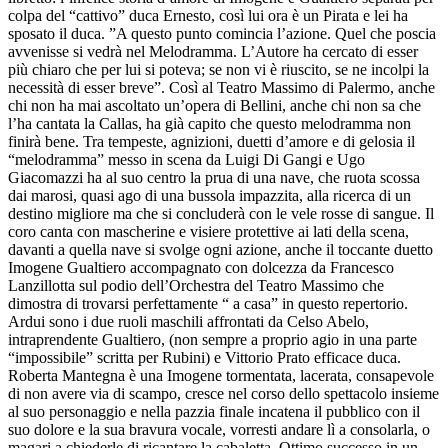
colpa del “cattivo” duca Ernesto, così lui ora è un Pirata e lei ha
sposato il duca. ”A questo punto comincia l’azione. Quel che poscia
avvenisse si vedrà nel Melodramma. L’Autore ha cercato di esser
più chiaro che per lui si poteva; se non vi è riuscito, se ne incolpi la
necessità di esser breve”. Così al Teatro Massimo di Palermo, anche
chi non ha mai ascoltato un’opera di Bellini, anche chi non sa che
l’ha cantata la Callas, ha già capito che questo melodramma non
finirà bene. Tra tempeste, agnizioni, duetti d’amore e di gelosia il
“melodramma” messo in scena da Luigi Di Gangi e Ugo
Giacomazzi ha al suo centro la prua di una nave, che ruota scossa
dai marosi, quasi ago di una bussola impazzita, alla ricerca di un
destino migliore ma che si concluderà con le vele rosse di sangue. Il
coro canta con mascherine e visiere protettive ai lati della scena,
davanti a quella nave si svolge ogni azione, anche il toccante duetto
Imogene Gualtiero accompagnato con dolcezza da Francesco
Lanzillotta sul podio dell’Orchestra del Teatro Massimo che
dimostra di trovarsi perfettamente “ a casa” in questo repertorio.
Ardui sono i due ruoli maschili affrontati da Celso Abelo,
intraprendente Gualtiero, (non sempre a proprio agio in una parte
“impossibile” scritta per Rubini) e Vittorio Prato efficace duca.
Roberta Mantegna è una Imogene tormentata, lacerata, consapevole
di non avere via di scampo, cresce nel corso dello spettacolo insieme
al suo personaggio e nella pazzia finale incatena il pubblico con il
suo dolore e la sua bravura vocale, vorresti andare lì a consolarla, o
magari a chiederle di ricantare la cabaletta. Ottimo successo in un