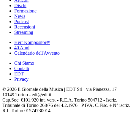
Articoli
Dischi
Formazione
News
Podcast
Recensioni
Streaming
Herr Kompositor®
40 Anni
Calendario dell'Avvento
Chi Siamo
Contatti
EDT
Privacy
© 2026 Il Giornale della Musica | EDT Srl - via Pianezza, 17 -
10149 Torino - edt@edt.it
Cap.Soc. €101.920 int. vers. - R.E.A. Torino 504712 - Iscriz.
Tribunale di Torino 268/76 del 4.2.1976 - P.IVA, C.Fisc. e N° iscriz.
R.I. Torino 01574730014