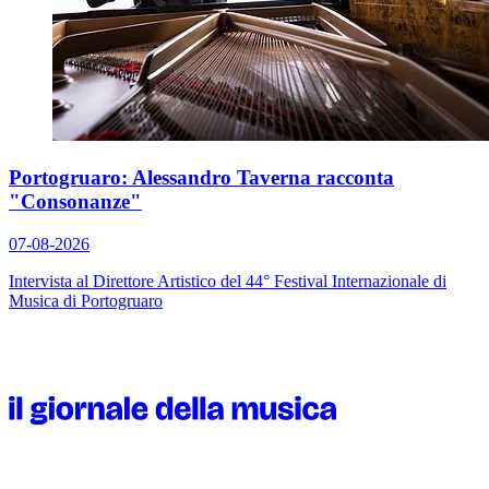
Portogruaro: Alessandro Taverna racconta
"Consonanze"
07-08-2026
Intervista al Direttore Artistico del 44° Festival Internazionale di
Musica di Portogruaro