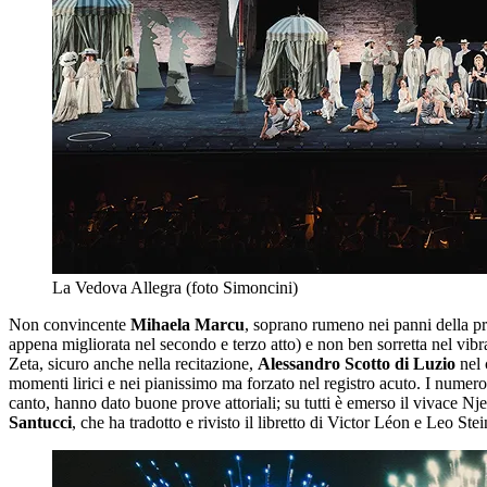
La Vedova Allegra (foto Simoncini)
Non convincente
Mihaela Marcu
, soprano rumeno nei panni della pr
appena migliorata nel secondo e terzo atto) e non ben sorretta nel vibr
Zeta, sicuro anche nella recitazione,
Alessandro Scotto di Luzio
nel 
momenti lirici e nei pianissimo ma forzato nel registro acuto. I numeros
canto, hanno dato buone prove attoriali; su tutti è emerso il vivace Nj
Santucci
, che ha tradotto e rivisto il libretto di Victor Léon e Leo St