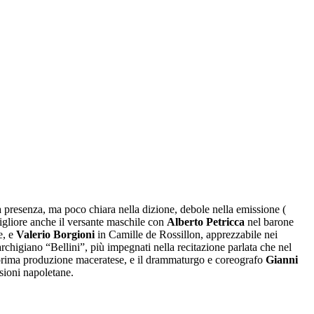
a presenza, ma poco chiara nella dizione, debole nella emissione (
igliore anche il versante maschile con
Alberto Petricca
nel barone
e, e
Valerio Borgioni
in Camille de Rossillon, apprezzabile nei
archigiano “Bellini”, più impegnati nella recitazione parlata che nel
 prima produzione maceratese, e il drammaturgo e coreografo
Gianni
ssioni napoletane.