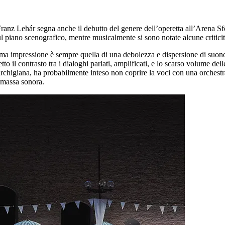
Franz Lehár segna anche il debutto del genere dell’operetta all’Arena Sfer
sul piano scenografico, mentre musicalmente si sono notate alcune criticit
ima impressione è sempre quella di una debolezza e dispersione di suono,
tto il contrasto tra i dialoghi parlati, amplificati, e lo scarso volume del
higiana, ha probabilmente inteso non coprire la voci con una orchestra 
i massa sonora.