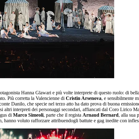
otagonista Hanna Glawari e più volte interprete di questo ruolo: di bell
ato. Più corretta la Valencienne di
Cristin Arsenova
, e sensibilmente m
conte Danilo, che specie nel terzo atto ha dato prova di buona emission
i altri interpreti dei personaggi secondari, affiancati dal Coro Lirico M
egus di
Marco Simeoli
, parte che il regista
Arnaud Bernard
, alla sua
ein, hanno voluto rafforzare attribuendogli battute e gag inedite con infle