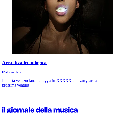
Arca diva tecnologica
05-08-2026
L’artista venezuelana tratteggia in
XXXXX
un’avanguardia
prossima ventura