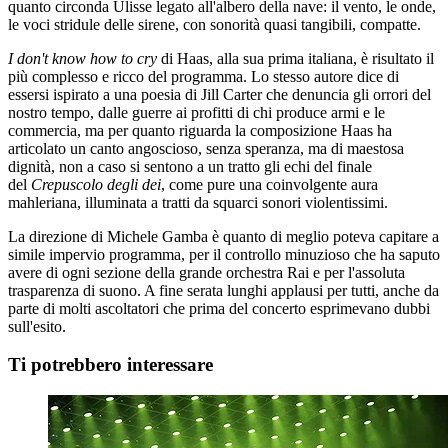
quanto circonda Ulisse legato all'albero della nave: il vento, le onde,
le voci stridule delle sirene, con sonorità quasi tangibili, compatte.
I don't know how to cry
di Haas, alla sua prima italiana, è risultato il
più complesso e ricco del programma. Lo stesso autore dice di
essersi ispirato a una poesia di Jill Carter che denuncia gli orrori del
nostro tempo, dalle guerre ai profitti di chi produce armi e le
commercia, ma per quanto riguarda la composizione Haas ha
articolato un canto angoscioso, senza speranza, ma di maestosa
dignità, non a caso si sentono a un tratto gli echi del finale
del
Crepuscolo degli dei
, come pure una coinvolgente aura
mahleriana, illuminata a tratti da squarci sonori violentissimi.
La direzione di Michele Gamba è quanto di meglio poteva capitare a
simile impervio programma, per il controllo minuzioso che ha saputo
avere di ogni sezione della grande orchestra Rai e per l'assoluta
trasparenza di suono. A fine serata lunghi applausi per tutti, anche da
parte di molti ascoltatori che prima del concerto esprimevano dubbi
sull'esito.
Ti potrebbero interessare