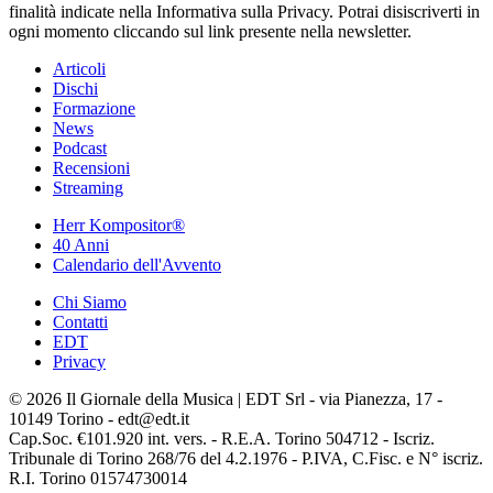
finalità indicate nella Informativa sulla Privacy. Potrai disiscriverti in
ogni momento cliccando sul link presente nella newsletter.
Articoli
Dischi
Formazione
News
Podcast
Recensioni
Streaming
Herr Kompositor®
40 Anni
Calendario dell'Avvento
Chi Siamo
Contatti
EDT
Privacy
© 2026 Il Giornale della Musica | EDT Srl - via Pianezza, 17 -
10149 Torino - edt@edt.it
Cap.Soc. €101.920 int. vers. - R.E.A. Torino 504712 - Iscriz.
Tribunale di Torino 268/76 del 4.2.1976 - P.IVA, C.Fisc. e N° iscriz.
R.I. Torino 01574730014