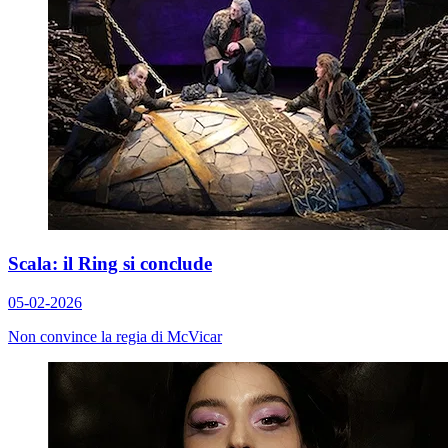
Scala: il Ring si conclude
05-02-2026
Non convince la regia di McVicar