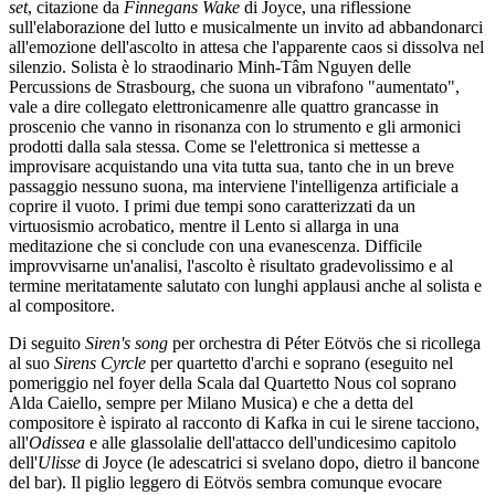
set
, citazione da
Finnegans Wake
di Joyce, una riflessione
sull'elaborazione del lutto e musicalmente un invito ad abbandonarci
all'emozione dell'ascolto in attesa che l'apparente caos si dissolva nel
silenzio. Solista è lo straodinario Minh-Tâm Nguyen delle
Percussions de Strasbourg, che suona un vibrafono "aumentato",
vale a dire collegato elettronicamenre alle quattro grancasse in
proscenio che vanno in risonanza con lo strumento e gli armonici
prodotti dalla sala stessa. Come se l'elettronica si mettesse a
improvisare acquistando una vita tutta sua, tanto che in un breve
passaggio nessuno suona, ma interviene l'intelligenza artificiale a
coprire il vuoto. I primi due tempi sono caratterizzati da un
virtuosismio acrobatico, mentre il Lento si allarga in una
meditazione che si conclude con una evanescenza. Difficile
improvvisarne un'analisi, l'ascolto è risultato gradevolissimo e al
termine meritatamente salutato con lunghi applausi anche al solista e
al compositore.
Di seguito
Siren's song
per orchestra di Péter Eötvös che si ricollega
al suo
Sirens Cyrcle
per quartetto d'archi e soprano (eseguito nel
pomeriggio nel foyer della Scala dal Quartetto Nous col soprano
Alda Caiello, sempre per Milano Musica) e che a detta del
compositore è ispirato al racconto di Kafka in cui le sirene tacciono,
all'
Odissea
e alle glassolalie dell'attacco dell'undicesimo capitolo
dell'
Ulisse
di Joyce (le adescatrici si svelano dopo, dietro il bancone
del bar). Il piglio leggero di Eötvös sembra comunque evocare