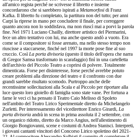
all'amico regista perché ne scrivesse il libretto e insieme
concordarono che si sarebbero ispirati a
Metamorfosi
di Franz
Kafka. Il libretto fu completato, la partitura non del tutto; per anni
Carpi la riprese in mano per concludere il finale, per correggere
quanto ancora non lo soddisfava, ma non riuscì mai a porvi la parola
fine. Nel 1971 Luciano Chailly, direttore artistico del Piermarini,
fece un altro tentativo con lui, ma anche questo andò a vuoto. Era
come se il compositore si fosse arenato, ma nello stesso tempo non
riuscisse a staccarsene, finché nel 1997 la morte pose fine al suo
cruccio. Così
La porta divisoria
(questo il titolo dell'opera che narra
di Gregor Samsa trasformato in scarafaggio) finì in una cartelletta
dell'archivio del Piccolo Teatro a coprirsi di polvere. Totalmente
dimenticata. Forse per disinteresse, forse perché avrebbe potuto
creare problemi alla direzione del teatro e il confronto con due
grandi sarebbe risultato scomodo. Purtroppo anche delle
recentissime sollecitazioni alla Scala e al Piccolo per riportare alla
luce questo loro gioiello di famiglia sono state vane. Per fortuna a
farne le veci ci ha pensato il Teatro Caio Melisso di Spoleto
nell'ambito del Teatro Lirico Sperimentale diretto da Michelangelo
Zurletti. Per interessamento del vicedirettore Enrico Girardi,
La
porta divisoria
andrà in scena in prima assoluta il 2 settembre, con
un organico ridotto, diretto da Marco Angius, nell'allestimento di
Giorgio Bongiovanni, scene e costumi di Andrea Stanisci. Interpreti,
i giovani cantanti vincitori del Concorso Lirico spoletino del 2021-
22. Al compositore Alessandro Solbiati il compito di completare il