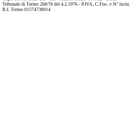
Tribunale di Torino 268/76 del 4.2.1976 - P.IVA, C.Fisc. e N° iscriz.
R.I. Torino 01574730014