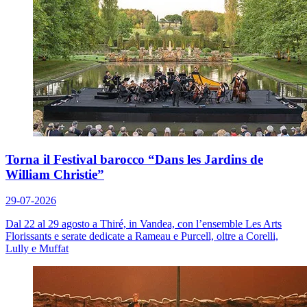
Torna il Festival barocco “Dans les Jardins de
William Christie”
29-07-2026
Dal 22 al 29 agosto a Thiré, in Vandea, con l’ensemble Les Arts
Florissants e serate dedicate a Rameau e Purcell, oltre a Corelli,
Lully e Muffat