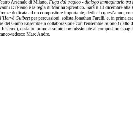
eatro Arsenale di Milano,
Fuga dal tragico - dialogo immaginario tra i
iovanni Di Piano e la regìa di Marina Spreafico. Sarà il 13 dicembre alla
renze dedicata ad un compositore importante, dedicata quest’anno, com’
 d’Hervé Guibert
per percussioni, solista Jonathan Faralli, e, in prima e
one del Gamo Ensemblein collaborazione con l'ensemble Suono Giallo di 
nsieme), ossia tre prime assolute commissionate al compositore spagn
e franco-tedesco Marc Andre.