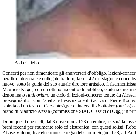
Alda Caiello
Concerti per non dimenticare gli anniversari d’obbligo, lezioni-concer
peraltro intrecciate e collegate fra loro, la sua 42.ma stagione concer
nuove, sotto la guida del suo attuale direttore artistico, il fisarmoni
Mauricio Kagel, con un ottimo riscontro di pubblico, e adesso, nel me
denominato
Auditorium
, un ciclo di lezioni-concerto tenute da Ales
proseguirà il 21 con l’analisi e l’esecuzione di
Derive
di Pierre Boulez 
ispirata ad un testo di Cervantes),per chiudersi il 26 ottobre (ore 18) c
brano di Maurizio Azzan (commissione SIAE Classici di Oggi) in pri
Dopo questi due cicli, dal 3 novembre al 23 dicembre, .ci sarà la ras
brani recenti per strumento solo ed elettronica, con questi solisti: Rob
Alvise Vidolin, live electronics e regia del suono. Segue il 28, all’Au