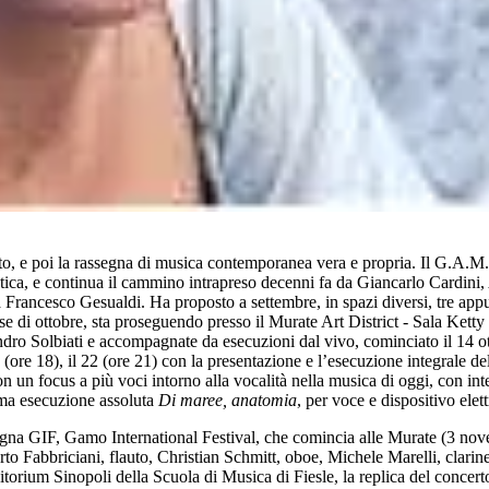
to, e poi la rassegna di musica contemporanea vera e propria. Il G.A.M.
tistica, e continua il cammino intrapreso decenni fa da Giancarlo Cardini,
cista Francesco Gesualdi. Ha proposto a settembre, in spazi diversi, tre 
se di ottobre, sta proseguendo presso il Murate Art District - Sala Kett
sandro Solbiati e accompagnate da esecuzioni dal vivo, cominciato il 1
(ore 18), il 22 (ore 21) con la presentazione e l’esecuzione integrale de
on un focus a più voci intorno alla vocalità nella musica di oggi, con inte
ma esecuzione assoluta
Di maree, anatomia
, per voce e dispositivo elet
segna GIF, Gamo International Festival, che comincia alle Murate (3 no
erto Fabbriciani, flauto, Christian Schmitt, oboe, Michele Marelli, clari
ditorium Sinopoli della Scuola di Musica di Fiesle, la replica del conce