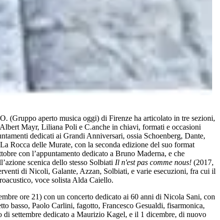
O. (Gruppo aperto musica oggi) di Firenze ha articolato in tre sezioni,
 Albert Mayr, Liliana Poli e C.anche in chiavi, formati e occasioni
appuntamenti dedicati ai Grandi Anniversari, ossia Schoenberg, Dante,
y La Rocca delle Murate, con la seconda edizione del suo format
4 ottobre con l’appuntamento dedicato a Bruno Maderna, e che
ll’azione scenica dello stesso Solbiati
Il n'est pas comme nous!
(2017,
rventi di Nicoli, Galante, Azzan, Solbiati, e varie esecuzioni, fra cui il
troacustico, voce solista Alda Caiello.
vembre ore 21) con un concerto dedicato ai 60 anni di Nicola Sani, con
netto basso, Paolo Carlini, fagotto, Francesco Gesualdi, fisarmonica,
rto di settembre dedicato a Maurizio Kagel, e il 1 dicembre, di nuovo