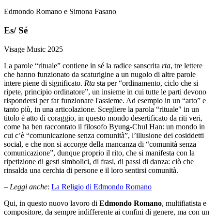
Edmondo Romano e Simona Fasano
Es/ Sé
Visage Music
2025
La parole “rituale” contiene in sé la radice sanscrita
rta
, tre lettere
che hanno funzionato da scaturigine a un nugolo di altre parole
intere piene di significato.
Rta
sta per “ordinamento, ciclo che si
ripete, principio ordinatore”, un insieme in cui tutte le parti devono
rispondersi per far funzionare l'assieme. Ad esempio in un “arto” e
tanto più, in una articolazione. Scegliere la parola “rituale" in un
titolo è atto di coraggio, in questo mondo desertificato da riti veri,
come ha ben raccontato il filosofo Byung-Chul Han: un mondo in
cui c’è “comunicazione senza comunità”, l’illusione dei cosiddetti
social, e che non si accorge della mancanza di “comunità senza
comunicazione”, dunque proprio il rito, che si manifesta con la
ripetizione di gesti simbolici, di frasi, di passi di danza: ciò che
rinsalda una cerchia di persone e il loro sentirsi comunità.
– Leggi anche
:
La Religio di Edmondo Romano
Qui, in questo nuovo lavoro di
Edmondo Romano
, multifiatista e
compositore, da sempre indifferente ai confini di genere, ma con un