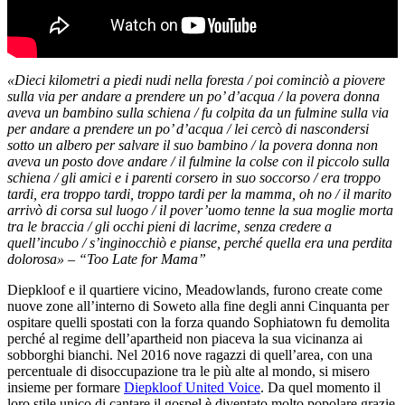
«Dieci kilometri a piedi nudi nella foresta / poi cominciò a piovere
sulla via per andare a prendere un po’ d’acqua / la povera donna
aveva un bambino sulla schiena / fu colpita da un fulmine sulla via
per andare a prendere un po’ d’acqua / lei cercò di nascondersi
sotto un albero per salvare il suo bambino / la povera donna non
aveva un posto dove andare / il fulmine la colse con il piccolo sulla
schiena / gli amici e i parenti corsero in suo soccorso / era troppo
tardi, era troppo tardi, troppo tardi per la mamma, oh no / il marito
arrivò di corsa sul luogo / il pover’uomo tenne la sua moglie morta
tra le braccia / gli occhi pieni di lacrime, senza credere a
quell’incubo / s’inginocchiò e pianse, perché quella era una perdita
dolorosa» – “Too Late for Mama”
Diepkloof e il quartiere vicino, Meadowlands, furono create come
nuove zone all’interno di Soweto alla fine degli anni Cinquanta per
ospitare quelli spostati con la forza quando Sophiatown fu demolita
perché al regime dell’apartheid non piaceva la sua vicinanza ai
sobborghi bianchi. Nel 2016 nove ragazzi di quell’area, con una
percentuale di disoccupazione tra le più alte al mondo, si misero
insieme per formare
Diepkloof United Voice
. Da quel momento il
loro stile unico di cantare il gospel è diventato molto popolare grazie