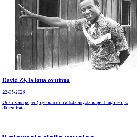
David Zé, la lotta continua
22-05-2026
Una ristampa per (ri)scoprire un artista angolano per lungo tempo
dimenticato