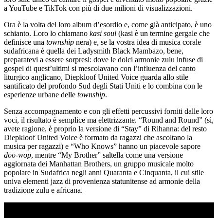
a YouTube e TikTok con più di due milioni di visualizzazioni.
Ora è la volta del loro album d’esordio e, come già anticipato, è uno
schianto. Loro lo chiamano
kasi soul
(kasi è un termine gergale che
definisce una
township
nera) e, se la vostra idea di musica corale
sudafricana è quella dei Ladysmith Black Mambazo, bene,
preparatevi a essere sorpresi: dove le dolci armonie zulu infuse di
gospel di quest’ultimi si mescolavano con l’influenza del canto
liturgico anglicano, Diepkloof United Voice guarda allo stile
santificato del profondo Sud degli Stati Uniti e lo combina con le
esperienze urbane delle
township
.
Senza accompagnamento e con gli effetti percussivi forniti dalle loro
voci, il risultato è semplice ma elettrizzante. “Round and Round” (sì,
avete ragione, è proprio la versione di “Stay” di Rihanna: del resto
Diepkloof United Voice è formato da ragazzi che ascoltano la
musica per ragazzi) e “Who Knows” hanno un piacevole sapore
doo-wop
, mentre “My Brother” saltella come una versione
aggiornata dei Manhattan Brothers, un gruppo musicale molto
popolare in Sudafrica negli anni Quaranta e Cinquanta, il cui stile
univa elementi jazz di provenienza statunitense ad armonie della
tradizione zulu e africana.