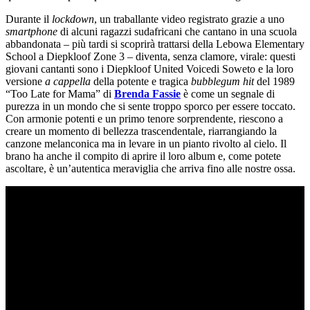
Durante il
lockdown
, un traballante video registrato grazie a uno
smartphone
di alcuni ragazzi sudafricani che cantano in una scuola
abbandonata – più tardi si scoprirà trattarsi della Lebowa Elementary
School a Diepkloof Zone 3 – diventa, senza clamore, virale: questi
giovani cantanti sono i Diepkloof United Voicedi Soweto e la loro
versione
a cappella
della potente e tragica
bubblegum hit
del 1989
“Too Late for Mama” di
Brenda Fassie
è come un segnale di
purezza in un mondo che si sente troppo sporco per essere toccato.
Con armonie potenti e un primo tenore sorprendente, riescono a
creare un momento di bellezza trascendentale, riarrangiando la
canzone melanconica ma in levare in un pianto rivolto al cielo. Il
brano ha anche il compito di aprire il loro album e, come potete
ascoltare, è un’autentica meraviglia che arriva fino alle nostre ossa.