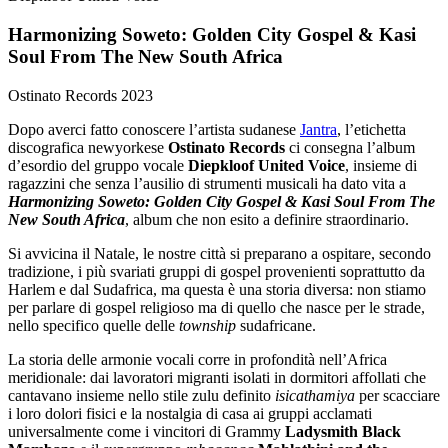
Harmonizing Soweto: Golden City Gospel & Kasi
Soul From The New South Africa
Ostinato Records
2023
Dopo averci fatto conoscere l’artista sudanese
Jantra
, l’etichetta
discografica newyorkese
Ostinato Records
ci consegna l’album
d’esordio del gruppo vocale
Diepkloof United Voice
, insieme di
ragazzini che senza l’ausilio di strumenti musicali ha dato vita a
Harmonizing Soweto: Golden City Gospel & Kasi Soul From The
New South Africa
, album che non esito a definire straordinario.
Si avvicina il Natale, le nostre città si preparano a ospitare, secondo
tradizione, i più svariati gruppi di gospel provenienti soprattutto da
Harlem e dal Sudafrica, ma questa è una storia diversa: non stiamo
per parlare di gospel religioso ma di quello che nasce per le strade,
nello specifico quelle delle
township
sudafricane.
La storia delle armonie vocali corre in profondità nell’Africa
meridionale: dai lavoratori migranti isolati in dormitori affollati che
cantavano insieme nello stile zulu definito
isicathamiya
per scacciare
i loro dolori fisici e la nostalgia di casa ai gruppi acclamati
universalmente come i vincitori di Grammy
Ladysmith Black