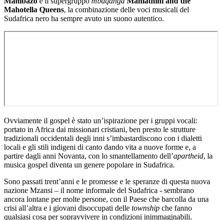
Mambazo
e il supergruppo
mbaqanga
Mahlathini and the
Mahotella Queens
, la combinazione delle voci musicali del
Sudafrica nero ha sempre avuto un suono autentico.
Ovviamente il gospel è stato un’ispirazione per i gruppi vocali:
portato in Africa dai missionari cristiani, ben presto le strutture
tradizionali occidentali degli inni s’imbastardiscono con i dialetti
locali e gli stili indigeni di canto dando vita a nuove forme e, a
partire dagli anni Novanta, con lo smantellamento dell’
apartheid
, la
musica gospel diventa un genere popolare in Sudafrica.
Sono passati trent’anni e le promesse e le speranze di questa nuova
nazione Mzansi – il nome informale del Sudafrica - sembrano
ancora lontane per molte persone, con il Paese che barcolla da una
crisi all’altra e i giovani disoccupati delle
township
che fanno
qualsiasi cosa per sopravvivere in condizioni inimmaginabili.