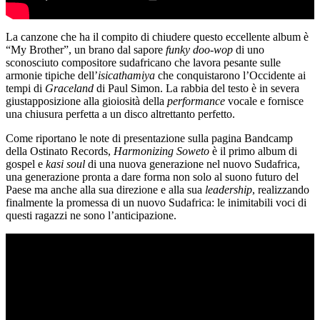
La canzone che ha il compito di chiudere questo eccellente album è
“My Brother”, un brano dal sapore
funky doo-wop
di uno
sconosciuto compositore sudafricano che lavora pesante sulle
armonie tipiche dell’
isicathamiya
che conquistarono l’Occidente ai
tempi di
Graceland
di Paul Simon. La rabbia del testo è in severa
giustapposizione alla gioiosità della
performance
vocale e fornisce
una chiusura perfetta a un disco altrettanto perfetto.
Come riportano le note di presentazione sulla pagina Bandcamp
della Ostinato Records,
Harmonizing Soweto
è il primo album di
gospel e
kasi soul
di una nuova generazione nel nuovo Sudafrica,
una generazione pronta a dare forma non solo al suono futuro del
Paese ma anche alla sua direzione e alla sua
leadership
, realizzando
finalmente la promessa di un nuovo Sudafrica: le inimitabili voci di
questi ragazzi ne sono l’anticipazione.