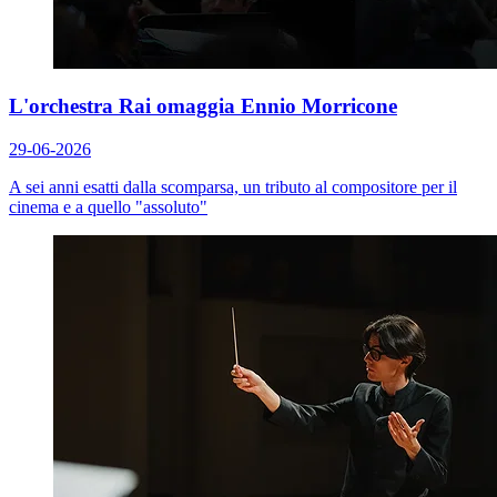
L'orchestra Rai omaggia Ennio Morricone
29-06-2026
A sei anni esatti dalla scomparsa, un tributo al compositore per il
cinema e a quello "assoluto"