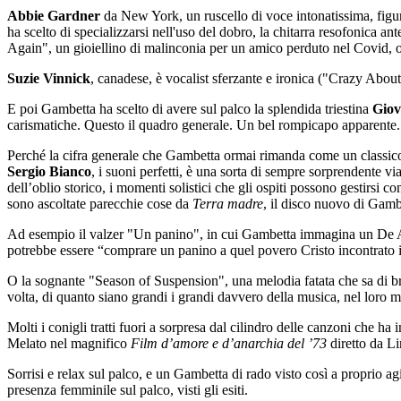
Abbie Gardner
da New York, un ruscello di voce intonatissima, figura
ha scelto di specializzarsi nell'uso del dobro, la chitarra resofonica a
Again", un gioiellino di malinconia per un amico perduto nel Covid, 
Suzie Vinnick
, canadese, è vocalist sferzante e ironica ("Crazy About
E poi Gambetta ha scelto di avere sul palco la splendida triestina
Giov
carismatiche. Questo il quadro generale. Un bel rompicapo apparente.
Perché la cifra generale che Gambetta ormai rimanda come un classico
Sergio Bianco
, i suoni perfetti, è una sorta di sempre sorprendente v
dell’oblio storico, i momenti solistici che gli ospiti possono gestirsi
sono ascoltate parecchie cose da
Terra madre
, il disco nuovo di Gamb
Ad esempio il valzer "Un panino", in cui Gambetta immagina un De And
potrebbe essere “comprare un panino a quel povero Cristo incontrato i
O la sognante "Season of Suspension", una melodia fatata che sa di br
volta, di quanto siano grandi i grandi davvero della musica, nel loro me
Molti i conigli tratti fuori a sorpresa dal cilindro delle canzoni che
Melato nel magnifico
Film d’amore e d’anarchia del ’73
diretto da Li
Sorrisi e relax sul palco, e un Gambetta di rado visto così a proprio a
presenza femminile sul palco, visti gli esiti.