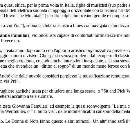
 quasi elfica, per la prima volta in Italia, figlia di musicisti (suo pad
ntenata dell’elettrica suonata in appoggio orizzontale con la tecnica “sli
o "Down The Mountain") e sotto palpita un oceano gentile e complesso d
 Lovin You”), suona la chitarra acustica blues con navigata naturalezza e
anna Famulari
, violoncellista capace di conturbati raffinatezze melod
 Invece no.
, creata anno dopo anno con l'apporto artistico organizzativo prezioso
iaggio sonoro e visivo. Che spazia senza problemi dal recupero di classici
 come meglio credono, creando anche interazioni inaspettate, e la sua ste
etta che rivendica un “diritto al sogno” di un mondo meno feroce con la
ré che dalle nuvole consideri perplesso la museificazione remunerativa
n via Pré”.
ughiere gaeliche usata per chiudere una lunga serata, o "Sit and Pick 
ttersi accanto a te a suonare.
 ha in testa Giovanna Famulari: ad esempio la quasi sconvolgente "La mia
na Wertmüller, o "Ti butto via", dalle indimenticabili canzoni della mal
gio. Le Donne di Nota fanno questo e altri miracoli. Un altr’anno sarà il