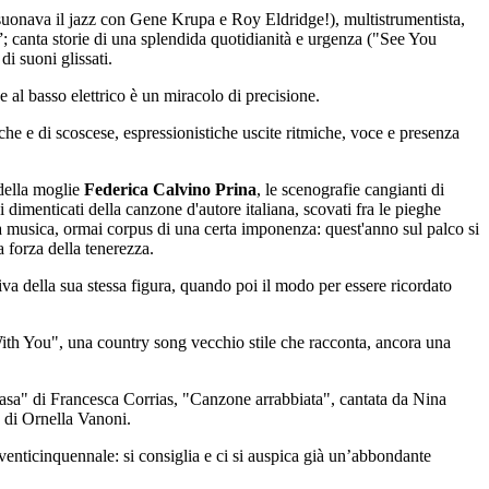
re suonava il jazz con Gene Krupa e Roy Eldridge!), multistrumentista,
de”; canta storie di una splendida quotidianità e urgenza ("See You
i suoni glissati.
 al basso elettrico è un miracolo di precisione.
iche e di scoscese, espressionistiche uscite ritmiche, voce e presenza
 della moglie
Federica Calvino Prina
, le scenografie cangianti di
 dimenticati della canzone d'autore italiana, scovati fra le pieghe
ssa musica, ormai corpus di una certa imponenza: quest'anno sul palco si
 forza della tenerezza.
 della sua stessa figura, quando poi il modo per essere ricordato
With You", una country song vecchio stile che racconta, ancora una
 casa" di Francesca Corrias, "Canzone arrabbiata", cantata da Nina
a di Ornella Vanoni.
 venticinquennale: si consiglia e ci si auspica già un’abbondante