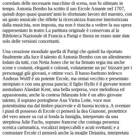
corredato delle necessarie macchine di scena, non fu ultimato in
tempo. Antonia Bembo ha scritto il suo Ercole Amante nel 1707,
quindi dopo quasi quarant’anni lo sfortunato lavoro del maestro, con
un gusto musicale che riflette la ricercatezza francese interiorizzata
dalla musicista, non imposta, ma non è riuscita a vedere la sua opera
rappresentato in teatro La partitura originale è conservata al la
Biblioteca Nazionale di Francia a Parigi e finora ne erano state date
solo delle versioni concertanti.
Una creazione mondiale quella di Parigi che quindi ha riportato
finalmente alla luce il talento di Antonia Bembo con un allestimento
lodato da tutti, con Netia Jones che ne ha firmato regia ma anche
scene e costumi, eleganti e colorati, volutamente un po’ bizzarri per i
personaggi giù giovani, e ottime voci. Il basso-baritono tedesco
Andreas Wolff è un potente Ercole, ma ormai vecchio e presentato
stempiato e con una grossa pancia; il figlio Hyllo è il giovane tenore
australiano Alasdair Kent, una bella sorpresa, voce melodiosa ed
appassionata; anche la contesa fidanzata Iole è un altro giovane
talento, il soprano portoghese Ana Vieira Leite, voce non
potentissima ma dal timbro piacevole e di buona tecnica. A sventare
i piani di possesso di Ercole ci penserà la dea Giunone, protettrice
del vero amore su cui si fonda la famiglia, interpretato da una
strepitosa Julie Fuchs, soprano francese che coniuga presenza
scenica carismatica, vocalizzi impeccabili e acuti svettanti; e a
contrastare Ercole ci penserà anche la moglie Dejanira, interpretata