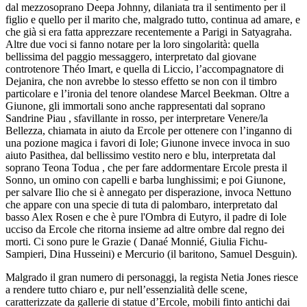
dal mezzosoprano Deepa Johnny, dilaniata tra il sentimento per il
figlio e quello per il marito che, malgrado tutto, continua ad amare, e
che già si era fatta apprezzare recentemente a Parigi in Satyagraha.
Altre due voci si fanno notare per la loro singolarità: quella
bellissima del paggio messaggero, interpretato dal giovane
controtenore Théo Imart, e quella di Liccio, l’accompagnatore di
Dejanira, che non avrebbe lo stesso effetto se non con il timbro
particolare e l’ironia del tenore olandese Marcel Beekman. Oltre a
Giunone, gli immortali sono anche rappresentati dal soprano
Sandrine Piau , sfavillante in rosso, per interpretare Venere/la
Bellezza, chiamata in aiuto da Ercole per ottenere con l’inganno di
una pozione magica i favori di Iole; Giunone invece invoca in suo
aiuto Pasithea, dal bellissimo vestito nero e blu, interpretata dal
soprano Teona Todua , che per fare addormentare Ercole presta il
Sonno, un omino con capelli e barba lunghissimi; e poi Giunone,
per salvare Ilio che si è annegato per disperazione, invoca Nettuno
che appare con una specie di tuta di palombaro, interpretato dal
basso Alex Rosen e che è pure l'Ombra di Eutyro, il padre di Iole
ucciso da Ercole che ritorna insieme ad altre ombre dal regno dei
morti. Ci sono pure le Grazie ( Danaé Monnié, Giulia Fichu-
Sampieri, Dina Husseini) e Mercurio (il baritono, Samuel Desguin).
Malgrado il gran numero di personaggi, la regista Netia Jones riesce
a rendere tutto chiaro e, pur nell’essenzialità delle scene,
caratterizzate da gallerie di statue d’Ercole, mobili finto antichi dai