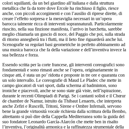
colori squillanti, da un bel giardino all’italiana e dalla struttura
metallica che fa da torre dove Ercole ha rinchiuso il figlio, riesce
anche, con piccoli accorgimenti e con l’ausilio di riprese dirette, di
creare l’effetto sorpresa e la meraviglia necessari in un’opera
barocca talmente ricca di interventi soprannaturali. Particolarmente
riuscito, nella sua finzione manifesta, l’arrivo in barchetta, sarebbe
meglio chiamarla un guscio di noce, del Paggio che poi, sulla strada
di ritorno annegherà tra i flutti, ma il lieto fine riguarderà anche lui.
Scenografie su regolari basi geometriche in perfetto abbinamento ad
una musica barocca che fa della variazione e dell’inventiva invece la
sua bellezza e forza.
Essendo scritta per la corte francese, gli interventi coreografici sono
fondamentali e sono rimasti anche se l’opera, originariamente in
cinque atti, è stata un po’ ridotta e proposte in tre ore e quaranta con
un solo intervallo. Le coreografie di Maud Le Pladec che mette in
campo giocatori di vari sport, dalla scherma al badminton, sono
ironiche e piacevoli, anche se sono state già viste, nell’ispirazione,
durante le recenti Olimpiadi di Parigi. Se i cantanti solisti e il Chœur
de chambre de Namur, istruito da Thibaut Lenaerts, che interpreta
anche Zefiri e Ruscelli, Tritoni, Sirene e Ombre Infernali, servono
bene la grande virtuosità vocale richiesta dalla scrittura della Bembo,
altrettanto si può dire della Cappella Mediterranea sotto la guida del
suo fondatore Leonardo García-Alarcón che mette ben in risalto
l’inventiva, l’originalità armonica e la raffinatezza strumentale della