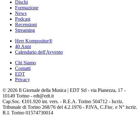
Dischi
Formazione
News
Podcast
Recensioni
Streaming
Herr Kompositor®
40 Anni
Calendario dell'Avvento
Chi Siamo
Contatti
EDT
Privacy
© 2026 Il Giornale della Musica | EDT Srl - via Pianezza, 17 -
10149 Torino - edt@edt.it
Cap.Soc. €101.920 int. vers. - R.E.A. Torino 504712 - Iscriz.
Tribunale di Torino 268/76 del 4.2.1976 - P.IVA, C.Fisc. e N° iscriz.
R.I. Torino 01574730014