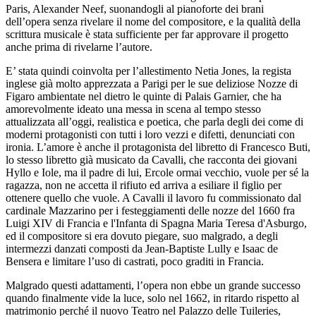
Paris, Alexander Neef, suonandogli al pianoforte dei brani
dell’opera senza rivelare il nome del compositore, e la qualità della
scrittura musicale è stata sufficiente per far approvare il progetto
anche prima di rivelarne l’autore.
E’ stata quindi coinvolta per l’allestimento Netia Jones, la regista
inglese già molto apprezzata a Parigi per le sue deliziose Nozze di
Figaro ambientate nel dietro le quinte di Palais Garnier, che ha
amorevolmente ideato una messa in scena al tempo stesso
attualizzata all’oggi, realistica e poetica, che parla degli dei come di
moderni protagonisti con tutti i loro vezzi e difetti, denunciati con
ironia. L’amore è anche il protagonista del libretto di Francesco Buti,
lo stesso libretto già musicato da Cavalli, che racconta dei giovani
Hyllo e Iole, ma il padre di lui, Ercole ormai vecchio, vuole per sé la
ragazza, non ne accetta il rifiuto ed arriva a esiliare il figlio per
ottenere quello che vuole. A Cavalli il lavoro fu commissionato dal
cardinale Mazzarino per i festeggiamenti delle nozze del 1660 fra
Luigi XIV di Francia e l'Infanta di Spagna Maria Teresa d'Asburgo,
ed il compositore si era dovuto piegare, suo malgrado, a degli
intermezzi danzati composti da Jean-Baptiste Lully e Isaac de
Bensera e limitare l’uso di castrati, poco graditi in Francia.
Malgrado questi adattamenti, l’opera non ebbe un grande successo
quando finalmente vide la luce, solo nel 1662, in ritardo rispetto al
matrimonio perché il nuovo Teatro nel Palazzo delle Tuileries,