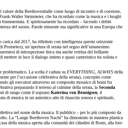
il valore della Beethovenhalle come luogo di incontro e di coesione,
ale Frank-Walter Steinmeier, che ha ricordato come la musica e i luoghi
tà frammentata. E spiritosamente ha ricordato – facendo i debiti
potenza del suono. Parole misurate ma significative in una Europa che
in carica dal 2017, ha riflettuto con intelligenza questo orizzonte
di Prometeo), un’apertura di serata nel segno dell’umanesimo
rentesi di introspezione lirica ma anche vetrina del brillante
 mettere in luce il dialogo intimo e quasi cameristico tra solista e
e problematico. La scelta è caduta su
EVERYTHING, ALWAYS
della
e per l’occasione celebrativa della serata), concepito come
dando gli esecutori attraverso un composito mosaico di brani fra
brativa preparando il terreno al culmine della serata, la
Seconda
isti di rango come il soprano
Katerina von Bennigsen
, il
a di musica in un autentico atto di rinascita sonora e spirituale,
collettiva nel nome della musica. Il pubblico – per lo più composto da
ll’ascolto. La “Lange Beethoven Nacht” ha dimostrato in maniera plastica
sa della musica aperta alla comunità dei cittadini di Bonn, alla loro