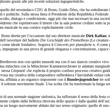
liorato grazie alle più recenti soluzioni ingegneristiche.
iva quello del neosindaco CDU di Bonn, Guido Déus, che ha sottolineato 
ciali e politiche. Sulla stessa linea il Presidente della Repubblica Feder
ascolto, dialogo e condivisione, oggi più che mai necessari in una socie
Sinfonia
che esprimevano il timore che la sala potesse crollare sotto la 
erata musicale in una cornice esplicitamente civile.
i Bonn diretta per l’occasione dal suo direttore musicale
Dirk Kaftan
, 
ell’ouverture del balletto
Die Geschöpfe des Prometheus
(Le creature 
o come ideale fondativo. Seguiva il
Concerto per pianoforte n. 4
come pa
onn, impegnato in una prova di grande eleganza e concentrazione, capace di
eethoven non con spirito museale ma con il suo slancio creativo vivo 
na münchen con la Münchener Kammerorchester (e adattato marginalment
a stessa Glojnarić che esplicita il proprio confuso processo creativo gui
vosa ma creativa della compositrice raffreddava l’inevitabile enfasi cele
ia, affidata a un organico imponente con il
Bundesjugendchor
tre sol
 il solenne movimento finale. Una scelta che ha trasformato la lunga serat
ni di una normale stagione sinfonica, ha rafforzato il senso della festa 
ibilmente colpito dalla bellezza ritrovata dello spazio e dalla qualità de
ma un luogo nuovamente abitato dal suo senso originario: quello di una ca