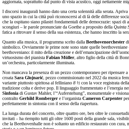
aggiornata, soprattutto dal punto di vista acustico, oggi nettamente mig
I discorsi inaugurali hanno dato una certa solennità alla serata. Apr
uno spazio in cui la città può riconoscersi al di là delle differenze so
che la ospitano siano pilastri fondamentali delle democrazie: spazi di 
scongiuri – le parole pronunciate da Goethe a proposito della
Quinta 
fatica a ritrovare il senso della sua esistenza, che hanno inscritto la s
Quanto alla musica, il programma scelto dalla
Beethovenorchester
d
simbolico. Ovviamente le prime note sono state quelle beethoveniane d
beethoveniano: il mito della creazione e dell’emancipazione dell’uom
virtuosismo del pianista
Fabian Müller
, altro figlio della città di B
un’orchestra, particolarmente illuminata.
Non mancava la presenza di un pezzo contemporaneo per ripensare a B
croata
Sara Glojnarić
, pezzo commissionato nel 2022 da musica femi
variante piuttosto spiritosa al felliniano
8 ½
con la voce registrata dell
tradizione colta e derive pop. Il linguaggio frammentato e l’energia ner
Sinfonia
di Gustav Mahler, l’“Auferstehung”, monumentale e visionar
contralto
Gerhild Romberger
e l’organista
Cameron Carpenter
per
perfettamente in sintonia con il senso della riapertura.
La lunga durata del concerto, oltre quattro ore, ben oltre le consuetudi
invitati – ha riempito tutti gli oltre 1600 posti della grande sala, vis
che la Beethovenhalle non è soltanto un edificio restaurato con cura, 
storia e a un luminoso futuro.