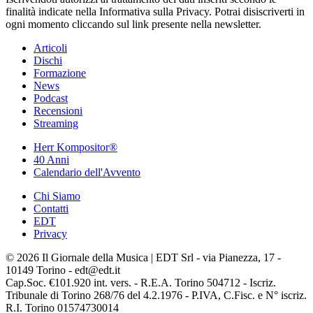
finalità indicate nella Informativa sulla Privacy. Potrai disiscriverti in
ogni momento cliccando sul link presente nella newsletter.
Articoli
Dischi
Formazione
News
Podcast
Recensioni
Streaming
Herr Kompositor®
40 Anni
Calendario dell'Avvento
Chi Siamo
Contatti
EDT
Privacy
© 2026 Il Giornale della Musica | EDT Srl - via Pianezza, 17 -
10149 Torino - edt@edt.it
Cap.Soc. €101.920 int. vers. - R.E.A. Torino 504712 - Iscriz.
Tribunale di Torino 268/76 del 4.2.1976 - P.IVA, C.Fisc. e N° iscriz.
R.I. Torino 01574730014