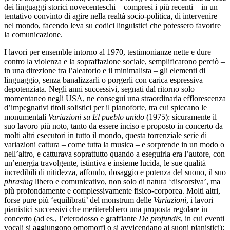
dei linguaggi storici novecenteschi – compresi i più recenti – in un
tentativo convinto di agire nella realtà socio-politica, di intervenire
nel mondo, facendo leva su codici linguistici che potessero favorire
la comunicazione.
I lavori per ensemble intorno al 1970, testimonianze nette e dure
contro la violenza e la sopraffazione sociale, semplificarono perciò –
in una direzione tra l’aleatorio e il minimalista – gli elementi di
linguaggio, senza banalizzarli o porgerli con carica espressiva
depotenziata. Negli anni successivi, segnati dal ritorno solo
momentaneo negli USA, ne conseguì una straordinaria efflorescenza
d’impegnativi titoli solistici per il pianoforte, tra cui spiccano le
monumentali
Variazioni su El pueblo unido
(1975): sicuramente il
suo lavoro più noto, tanto da essere inciso e proposto in concerto da
molti altri esecutori in tutto il mondo, questa torrenziale serie di
variazioni cattura – come tutta la musica – e sorprende in un modo o
nell’altro, e catturava soprattutto quando a eseguirla era l’autore, con
un’energia travolgente, istintiva e insieme lucida, le sue qualità
incredibili di nitidezza, affondo, dosaggio e potenza del suono, il suo
phrasing
libero e comunicativo, non solo di natura ‘discorsiva’, ma
più profondamente e complessivamente fisico-corporea. Molti altri,
forse pure più ‘equilibrati’ del monstrum delle
Variazioni
, i lavori
pianistici successivi che meriterebbero una proposta regolare in
concerto (ad es., l’eterodosso e graffiante
De profundis
, in cui eventi
vocali si aggiungono omomorfi o si avvicendano ai suoni pianistici):