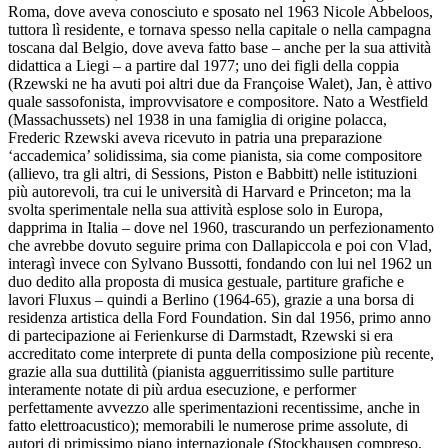
Roma, dove aveva conosciuto e sposato nel 1963 Nicole Abbeloos,
tuttora lì residente, e tornava spesso nella capitale o nella campagna
toscana dal Belgio, dove aveva fatto base – anche per la sua attività
didattica a Liegi – a partire dal 1977; uno dei figli della coppia
(Rzewski ne ha avuti poi altri due da Françoise Walet), Jan, è attivo
quale sassofonista, improvvisatore e compositore. Nato a Westfield
(Massachussets) nel 1938 in una famiglia di origine polacca,
Frederic Rzewski aveva ricevuto in patria una preparazione
‘accademica’ solidissima, sia come pianista, sia come compositore
(allievo, tra gli altri, di Sessions, Piston e Babbitt) nelle istituzioni
più autorevoli, tra cui le università di Harvard e Princeton; ma la
svolta sperimentale nella sua attività esplose solo in Europa,
dapprima in Italia – dove nel 1960, trascurando un perfezionamento
che avrebbe dovuto seguire prima con Dallapiccola e poi con Vlad,
interagì invece con Sylvano Bussotti, fondando con lui nel 1962 un
duo dedito alla proposta di musica gestuale, partiture grafiche e
lavori Fluxus – quindi a Berlino (1964-65), grazie a una borsa di
residenza artistica della Ford Foundation. Sin dal 1956, primo anno
di partecipazione ai Ferienkurse di Darmstadt, Rzewski si era
accreditato come interprete di punta della composizione più recente,
grazie alla sua duttilità (pianista agguerritissimo sulle partiture
interamente notate di più ardua esecuzione, e performer
perfettamente avvezzo alle sperimentazioni recentissime, anche in
fatto elettroacustico); memorabili le numerose prime assolute, di
autori di primissimo piano internazionale (Stockhausen compreso,