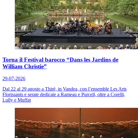
Torna il Festival barocco “Dans les Jardins de
William Christie”
29-07-2026
Dal 22 al 29 agosto a Thiré, in Vandea, con l’ensemble Les Arts
Florissants e serate dedicate a Rameau e Purcell, oltre a Corelli,
Lully e Muffat