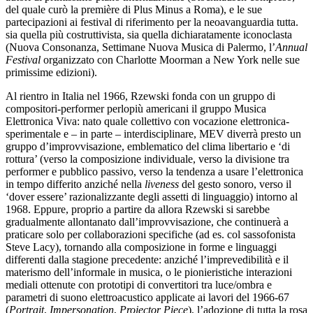
del quale curò la première di Plus Minus a Roma), e le sue
partecipazioni ai festival di riferimento per la neoavanguardia tutta.
sia quella più costruttivista, sia quella dichiaratamente iconoclasta
(Nuova Consonanza, Settimane Nuova Musica di Palermo, l’
Annual
Festival
organizzato con Charlotte Moorman a New York nelle sue
primissime edizioni).
Al rientro in Italia nel 1966, Rzewski fonda con un gruppo di
compositori-performer perlopiù americani il gruppo Musica
Elettronica Viva: nato quale collettivo con vocazione elettronica-
sperimentale e – in parte – interdisciplinare, MEV diverrà presto un
gruppo d’improvvisazione, emblematico del clima libertario e ‘di
rottura’ (verso la composizione individuale, verso la divisione tra
performer e pubblico passivo, verso la tendenza a usare l’elettronica
in tempo differito anziché nella
liveness
del gesto sonoro, verso il
‘dover essere’ razionalizzante degli assetti di linguaggio) intorno al
1968. Eppure, proprio a partire da allora Rzewski si sarebbe
gradualmente allontanato dall’improvvisazione, che continuerà a
praticare solo per collaborazioni specifiche (ad es. col sassofonista
Steve Lacy), tornando alla composizione in forme e linguaggi
differenti dalla stagione precedente: anziché l’imprevedibilità e il
materismo dell’informale in musica, o le pionieristiche interazioni
mediali ottenute con prototipi di convertitori tra luce/ombra e
parametri di suono elettroacustico applicate ai lavori del 1966-67
(
Portrait
,
Impersonation
,
Projector Piece
), l’adozione di tutta la rosa