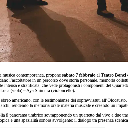
lla musica contemporanea, propone
sabato 7 febbraio
al
Teatro Bonci 
no l’ascoltatore in un percorso dove storia personale, memoria collettiva
e intensa e stratificata, che vede protagonisti i componenti del Quartett
 Luca (viola) e Aya Shimura (violoncello).
, ebreo americano, con le testimonianze dei sopravvissuti all’Olocausto. L
 d’archi, rendendo la memoria orale materia musicale e creando un impat
lia il panorama timbrico sovrapponendo un quartetto dal vivo a due tracce
opica e una spazialità sonora avvolgente: il dialogo tra presenza scenica 