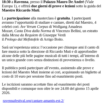
18:30
a
Ravenna
, presso il
Palazzo Mauro De André
(Viale
Europa 1), e offrirà
due giorni di prove e lezioni
sotto la guida del
Maestro Riccardo Muti
.
La
partecipazione
alla masterclass è
gratuita
. I partecipanti
avranno l’opportunità di studiare e cantare, diretti dal Maestro, 4
celebri cori:
Ave Verum Corpus
di Wolfgang Amadeus
Mozart,
Casta Diva dalla Norma
di Vincenzo Bellini, un estratto
dalla
Messa da Requiem
di Giuseppe Verdi
il
Prologo dal Mefistofele
di Arrigo Boito.
Sarà un’esperienza unica: l’occasione per chiunque ami il canto di
fare musica sotto la direzione di Riccardo Muti e di approfondire
alcune delle più belle pagine musicali di tutti i tempi, all’interno di
un unico grande coro senza distinzioni di provenienza o livello.
Il pubblico potrà partecipare all’evento, assistendo alle prove e
lezioni del Maestro Muti insieme ai cori, acquistando un biglietto al
costo di 10 euro per sessione fino ad esaurimento posti.
Le iscrizioni saranno accettate fino ad esaurimento dei posti
disponibili e comunque non oltre le ore 24.00 del giorno 15 aprile
2026.
ravennafestival.org/cantare-amantis-est-2/