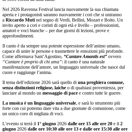
Nel 2026 Ravenna Festival lancia nuovamente la sua chiamata
aperta e i protagonisti saranno nuovamente i cori che si uniranno
a
Riccardo Muti
nel segno di Verdi, Bellini, Mozart e Boito. Un
invito aperto a cori e coristi di ogni età e livello – professionisti,
amatori e voci bianche – per due giorni di lezioni, prove e
approfondimenti.
Il canto è da sempre una potente espressione dell’animo umano,
capace di unire le persone e trasmettere le emozioni più profonde.
Come affermava Sant’Agostino,
“Cantare Amantis est”
ovvero
“Cantare è proprio di chi ama”
: il canto è una naturale
manifestazione dell’amore, un linguaggio universale che nasce dal
cuore e raggiunge l’anima.
Il tema dell’edizione 2026 sarà quello di
una preghiera comune,
senza distinzioni religiose, laiche
o di qualsiasi provenienza, per
lanciare al mondo un
messaggio di pace
e contro tutte le guerre.
La musica è un linguaggio universale
, e sarà lo strumento più
forte con cui potremo dare vita a due giornate di comunione, come
un unico coro di migliaia di voci.
L’evento si terrà il
1° giugno
2026
dalle ore 15 alle ore 20
e il
2
giugno
2026
dalle ore 10:30 alle ore 13 e dalle ore 15:30 alle ore