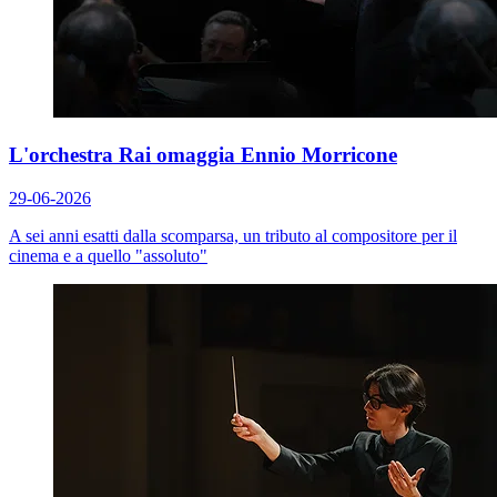
L'orchestra Rai omaggia Ennio Morricone
29-06-2026
A sei anni esatti dalla scomparsa, un tributo al compositore per il
cinema e a quello "assoluto"