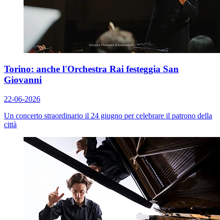
Torino: anche l'Orchestra Rai festeggia San
Giovanni
22-06-2026
Un concerto straordinario il 24 giugno per celebrare il patrono della
città