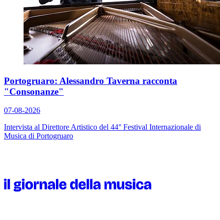
Portogruaro: Alessandro Taverna racconta
"Consonanze"
07-08-2026
Intervista al Direttore Artistico del 44° Festival Internazionale di
Musica di Portogruaro