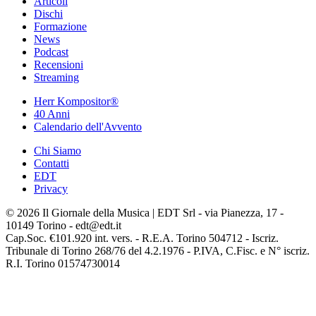
Articoli
Dischi
Formazione
News
Podcast
Recensioni
Streaming
Herr Kompositor®
40 Anni
Calendario dell'Avvento
Chi Siamo
Contatti
EDT
Privacy
© 2026 Il Giornale della Musica | EDT Srl - via Pianezza, 17 -
10149 Torino - edt@edt.it
Cap.Soc. €101.920 int. vers. - R.E.A. Torino 504712 - Iscriz.
Tribunale di Torino 268/76 del 4.2.1976 - P.IVA, C.Fisc. e N° iscriz.
R.I. Torino 01574730014