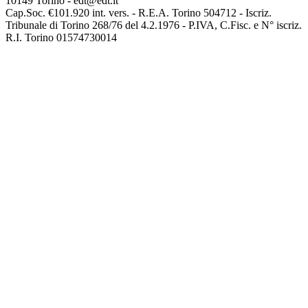
10149 Torino - edt@edt.it
Cap.Soc. €101.920 int. vers. - R.E.A. Torino 504712 - Iscriz.
Tribunale di Torino 268/76 del 4.2.1976 - P.IVA, C.Fisc. e N° iscriz.
R.I. Torino 01574730014