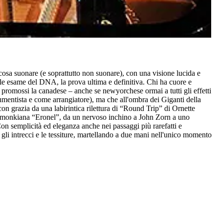
 cosa suonare (e soprattutto non suonare), con una visione lucida e
bile esame del DNA, la prova ultima e definitiva. Chi ha cuore e
 promossi la canadese – anche se newyorchese ormai a tutti gli effetti
trumentista e come arrangiatore), ma che all'ombra dei Giganti della
con grazia da una labirintica rilettura di “Round Trip” di Ornette
ella monkiana “Eronel”, da un nervoso inchino a John Zorn a uno
 Con semplicità ed eleganza anche nei passaggi più rarefatti e
gli intrecci e le tessiture, martellando a due mani nell'unico momento