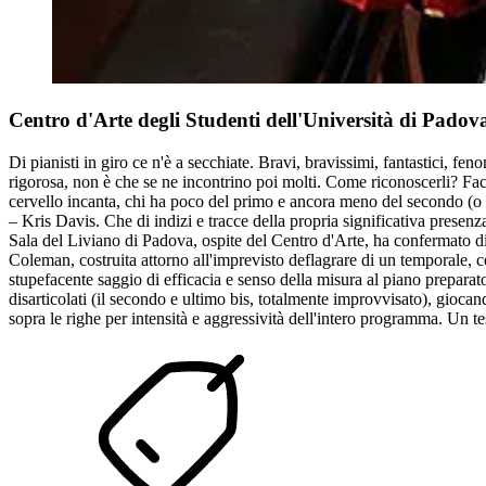
Centro d'Arte degli Studenti dell'Università di Pado
Di pianisti in giro ce n'è a secchiate. Bravi, bravissimi, fantastici, 
rigorosa, non è che se ne incontrino poi molti. Come riconoscerli? Faci
cervello incanta, chi ha poco del primo e ancora meno del secondo (o v
– Kris Davis. Che di indizi e tracce della propria significativa presenz
Sala del Liviano di Padova, ospite del Centro d'Arte, ha confermato di a
Coleman, costruita attorno all'imprevisto deflagrare di un temporale, 
stupefacente saggio di efficacia e senso della misura al piano preparato
disarticolati (il secondo e ultimo bis, totalmente improvvisato), gioc
sopra le righe per intensità e aggressività dell'intero programma. Un te