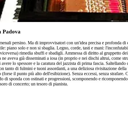
va Padova
fenomenali persino. Ma di improvvisatori con un'idea precisa e profonda di
le: piano solo e non si sbaglia. Legno, corde, tasti e mani: l'inconfuta
iceversa) rimedia sbuffi e sbadigli. Ammessa di diritto al gruppetto dei
a ne aveva già disseminati a iosa (in proprio e nei dischi altrui, come s
vere lo spessore e la caratura del jazzista di prima fascia. Saltellando 
con tanto di fulmini e tuoni assordanti, a una deliziosa rivisitazione d
 (forse il punto più alto dell'esibizione). Senza eccessi, senza strafare.
ando di sponda con ostinati e progressioni, scomponendo e ricomponendo 
soro di concerto; un tesoro di pianista.