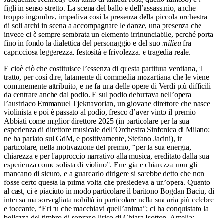
figli in senso stretto. La scena del ballo e dell’assassinio, anche
troppo ingombra, impediva così la presenza della piccola orchestra
di soli archi in scena a accompagnare le danze, una presenza che
invece ci è sempre sembrata un elemento irrinunciabile, perché porta
fino in fondo la dialettica del personaggio e del suo
milieu
fra
capricciosa leggerezza, festosità e frivolezza, e tragedia reale.
E cioè ciò che costituisce l’essenza di questa partitura verdiana, il
tratto, per così dire, latamente di commedia mozartiana che le viene
comunemente attribuito, e ne fa una delle opere di Verdi più difficili
da centrare anche dal podio. E sul podio debuttava nell’opera
l’austriaco Emmanuel Tjeknavorian, un giovane direttore che nasce
violinista e poi è passato al podio, fresco d’aver vinto il premio
Abbiati come miglior direttore 2025 (in particolare per la sua
esperienza di direttore musicale dell’Orchestra Sinfonica di Milano:
ne ha parlato sul GdM, e positivamente, Stefano Jacini), in
particolare, nella motivazione del premio, “per la sua energia,
chiarezza e per l'approccio narrativo alla musica, ereditato dalla sua
esperienza come solista di violino”. Energia e chiarezza non gli
mancano di sicuro, e a guardarlo dirigere si sarebbe detto che non
fosse certo questa la prima volta che presiedeva a un’opera. Quanto
al cast, ci è piaciuto in modo particolare il baritono Bogdan Baciu, di
intensa ma sorvegliata nobiltà in particolare nella sua aria più celebre
e toccante, “Eri tu che macchiavi quell’anima”; ci ha conquistato la
bellezza del timbro di soprano lirico di Chiara Isotton, Amelia;