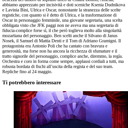
abbiamo apprezzato per incisività e doti sceniche Ksenia Dudnikova
e Lavinia Bini, Ulrica e Oscar, nonostante la stranezza delle scelte
registiche, con quanto si è detto di Ulrica, e la trasformazione di
Oscar in personaggio femminile, una giovane segretaria, una scelta
obbligata visto che JFK paggi non ne aveva ma una segretaria di
fiducia-complice forse sì, il che però toglieva molto alla singolarità
mozartiana del personaggio. Ben scelti anche il Silvano di Janus
Nosek, il Samuel di Mattia Denti e il Tom di Adriano Gramigni. Il
protagonista era Antonio Poli che ha cantato con bravura e
generosità, ma forse non ha ancora la ricchezza di sfumature e il
tratto signorile del personaggio, complice anche, diremmo, la regìa.
Orchestra e coro in forma come sempre, applausi cordiali a tutti, ma
robusta bordata di fischi all’uscita della regista e del suo team.
Repliche fino al 24 maggio.
Ti potrebbero interessare