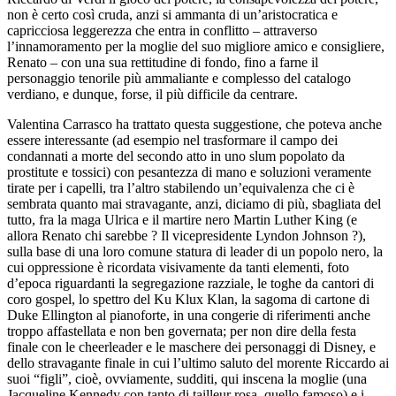
non è certo così cruda, anzi si ammanta di un’aristocratica e
capricciosa leggerezza che entra in conflitto – attraverso
l’innamoramento per la moglie del suo migliore amico e consigliere,
Renato – con una sua rettitudine di fondo, fino a farne il
personaggio tenorile più ammaliante e complesso del catalogo
verdiano, e dunque, forse, il più difficile da centrare.
Valentina Carrasco ha trattato questa suggestione, che poteva anche
essere interessante (ad esempio nel trasformare il campo dei
condannati a morte del secondo atto in uno slum popolato da
prostitute e tossici) con pesantezza di mano e soluzioni veramente
tirate per i capelli, tra l’altro stabilendo un’equivalenza che ci è
sembrata quanto mai stravagante, anzi, diciamo di più, sbagliata del
tutto, fra la maga Ulrica e il martire nero Martin Luther King (e
allora Renato chi sarebbe ? Il vicepresidente Lyndon Johnson ?),
sulla base di una loro comune statura di leader di un popolo nero, la
cui oppressione è ricordata visivamente da tanti elementi, foto
d’epoca riguardanti la segregazione razziale, le toghe da cantori di
coro gospel, lo spettro del Ku Klux Klan, la sagoma di cartone di
Duke Ellington al pianoforte, in una congerie di riferimenti anche
troppo affastellata e non ben governata; per non dire della festa
finale con le cheerleader e le maschere dei personaggi di Disney, e
dello stravagante finale in cui l’ultimo saluto del morente Riccardo ai
suoi “figli”, cioè, ovviamente, sudditi, qui inscena la moglie (una
Jacqueline Kennedy con tanto di tailleur rosa, quello famoso) e i