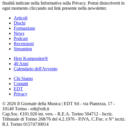
finalità indicate nella Informativa sulla Privacy. Potrai disiscriverti in
ogni momento cliccando sul link presente nella newsletter.
Articoli
Dischi
Formazione
News
Podcast
Recensioni
Streaming
Herr Kompositor®
40 Anni
Calendario dell'Avvento
Chi Siamo
Contatti
EDT
Privacy
© 2026 Il Giornale della Musica | EDT Srl - via Pianezza, 17 -
10149 Torino - edt@edt.it
Cap.Soc. €101.920 int. vers. - R.E.A. Torino 504712 - Iscriz.
Tribunale di Torino 268/76 del 4.2.1976 - P.IVA, C.Fisc. e N° iscriz.
R.I. Torino 01574730014