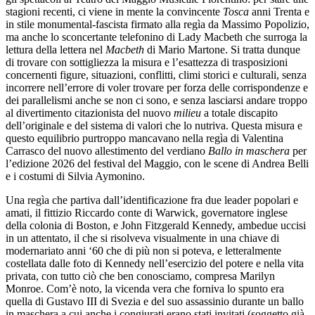
stagioni recenti, ci viene in mente la convincente
Tosca
anni Trenta e
in stile monumental-fascista firmato alla regìa da Massimo Popolizio,
ma anche lo sconcertante telefonino di Lady Macbeth che surroga la
lettura della lettera nel
Macbeth
di Mario Martone. Si tratta dunque
di trovare con sottigliezza la misura e l’esattezza di trasposizioni
concernenti figure, situazioni, conflitti, climi storici e culturali, senza
incorrere nell’errore di voler trovare per forza delle corrispondenze e
dei parallelismi anche se non ci sono, e senza lasciarsi andare troppo
al divertimento citazionista del nuovo
milieu
a totale discapito
dell’originale e del sistema di valori che lo nutriva. Questa misura e
questo equilibrio purtroppo mancavano nella regìa di Valentina
Carrasco del nuovo allestimento del verdiano
Ballo in maschera
per
l’edizione 2026 del festival del Maggio, con le scene di Andrea Belli
e i costumi di Silvia Aymonino.
Una regìa che partiva dall’identificazione fra due leader popolari e
amati, il fittizio Riccardo conte di Warwick, governatore inglese
della colonia di Boston, e John Fitzgerald Kennedy, ambedue uccisi
in un attentato, il che si risolveva visualmente in una chiave di
modernariato anni ‘60 che di più non si poteva, e letteralmente
costellata dalle foto di Kennedy nell’esercizio del potere e nella vita
privata, con tutto ciò che ben conosciamo, compresa Marilyn
Monroe. Com’è noto, la vicenda vera che forniva lo spunto era
quella di Gustavo III di Svezia e del suo assassinio durante un ballo
in maschera a cui anche i congiurati erano stati invitati (soggetto già