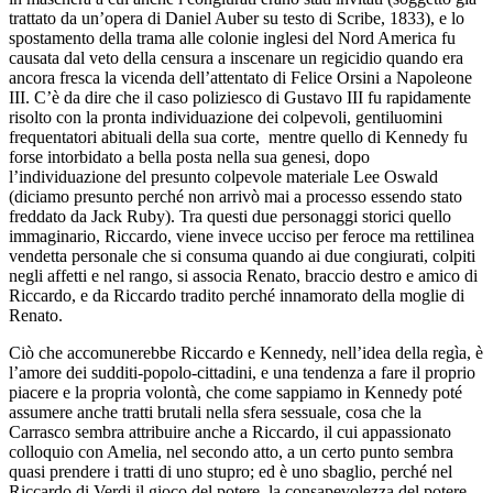
trattato da un’opera di Daniel Auber su testo di Scribe, 1833), e lo
spostamento della trama alle colonie inglesi del Nord America fu
causata dal veto della censura a inscenare un regicidio quando era
ancora fresca la vicenda dell’attentato di Felice Orsini a Napoleone
III. C’è da dire che il caso poliziesco di Gustavo III fu rapidamente
risolto con la pronta individuazione dei colpevoli, gentiluomini
frequentatori abituali della sua corte, mentre quello di Kennedy fu
forse intorbidato a bella posta nella sua genesi, dopo
l’individuazione del presunto colpevole materiale Lee Oswald
(diciamo presunto perché non arrivò mai a processo essendo stato
freddato da Jack Ruby). Tra questi due personaggi storici quello
immaginario, Riccardo, viene invece ucciso per feroce ma rettilinea
vendetta personale che si consuma quando ai due congiurati, colpiti
negli affetti e nel rango, si associa Renato, braccio destro e amico di
Riccardo, e da Riccardo tradito perché innamorato della moglie di
Renato.
Ciò che accomunerebbe Riccardo e Kennedy, nell’idea della regìa, è
l’amore dei sudditi-popolo-cittadini, e una tendenza a fare il proprio
piacere e la propria volontà, che come sappiamo in Kennedy poté
assumere anche tratti brutali nella sfera sessuale, cosa che la
Carrasco sembra attribuire anche a Riccardo, il cui appassionato
colloquio con Amelia, nel secondo atto, a un certo punto sembra
quasi prendere i tratti di uno stupro; ed è uno sbaglio, perché nel
Riccardo di Verdi il gioco del potere, la consapevolezza del potere,