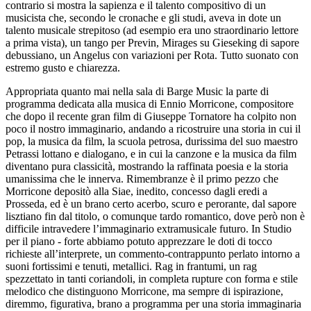
contrario si mostra la sapienza e il talento compositivo di un
musicista che, secondo le cronache e gli studi, aveva in dote un
talento musicale strepitoso (ad esempio era uno straordinario lettore
a prima vista), un tango per Previn, Mirages su Gieseking di sapore
debussiano, un Angelus con variazioni per Rota. Tutto suonato con
estremo gusto e chiarezza.
Appropriata quanto mai nella sala di Barge Music la parte di
programma dedicata alla musica di Ennio Morricone, compositore
che dopo il recente gran film di Giuseppe Tornatore ha colpito non
poco il nostro immaginario, andando a ricostruire una storia in cui il
pop, la musica da film, la scuola petrosa, durissima del suo maestro
Petrassi lottano e dialogano, e in cui la canzone e la musica da film
diventano pura classicità, mostrando la raffinata poesia e la storia
umanissima che le innerva. Rimembranze è il primo pezzo che
Morricone depositò alla Siae, inedito, concesso dagli eredi a
Prosseda, ed è un brano certo acerbo, scuro e perorante, dal sapore
lisztiano fin dal titolo, o comunque tardo romantico, dove però non è
difficile intravedere l’immaginario extramusicale futuro. In Studio
per il piano - forte abbiamo potuto apprezzare le doti di tocco
richieste all’interprete, un commento-contrappunto perlato intorno a
suoni fortissimi e tenuti, metallici. Rag in frantumi, un rag
spezzettato in tanti coriandoli, in completa rupture con forma e stile
melodico che distinguono Morricone, ma sempre di ispirazione,
diremmo, figurativa, brano a programma per una storia immaginaria