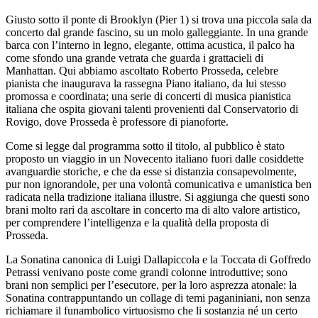
Giusto sotto il ponte di Brooklyn (Pier 1) si trova una piccola sala da
concerto dal grande fascino, su un molo galleggiante. In una grande
barca con l’interno in legno, elegante, ottima acustica, il palco ha
come sfondo una grande vetrata che guarda i grattacieli di
Manhattan. Qui abbiamo ascoltato Roberto Prosseda, celebre
pianista che inaugurava la rassegna Piano italiano, da lui stesso
promossa e coordinata; una serie di concerti di musica pianistica
italiana che ospita giovani talenti provenienti dal Conservatorio di
Rovigo, dove Prosseda è professore di pianoforte.
Come si legge dal programma sotto il titolo, al pubblico è stato
proposto un viaggio in un Novecento italiano fuori dalle cosiddette
avanguardie storiche, e che da esse si distanzia consapevolmente,
pur non ignorandole, per una volontà comunicativa e umanistica ben
radicata nella tradizione italiana illustre. Si aggiunga che questi sono
brani molto rari da ascoltare in concerto ma di alto valore artistico,
per comprendere l’intelligenza e la qualità della proposta di
Prosseda.
La Sonatina canonica di Luigi Dallapiccola e la Toccata di Goffredo
Petrassi venivano poste come grandi colonne introduttive; sono
brani non semplici per l’esecutore, per la loro asprezza atonale: la
Sonatina contrappuntando un collage di temi paganiniani, non senza
richiamare il funambolico virtuosismo che li sostanzia né un certo