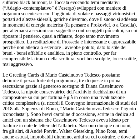
sulfureo black humour, la Toccata evocando temi meditativi
(“Adagio -contemplativo” è l’esergo) sviluppati con maniere di
organum secentesco con l’aggiunta di volate e passaggi virtuosistici
portati ad altezze siderali, gotiche diremmo, dove il suono si addensa
in momenti di energia materica (fa pensare a Prokovief, o a Casella),
per alternarsi a sezioni con soggetti e controsoggetti più calmi, su cui
riposare il pensiero, quasi a rifiatare, dopo tanto movimento
prospettico. La restituzione di Prosseda è interessante e apprezzabile
perché non atletica o esteriore - avrebbe potuto, dato lo stile dei
brani - bensì affabile e analitica, in pieno controllo, per far
comprensibile la trama della scrittura: voci ben scolpite, tocco sottile,
mai aggressivo.
Le Greeting Cards di Mario Castelnuovo Tedesco possiamo
definirle il pezzo forte del programma, tre di queste in prima
esecuzione grazie al generoso sostegno di Diana Castelnuovo
Tedesco, la nipote conservatrice dell’archivio ricchissimo di un
compositore su cui per fortuna è già in corso una rivalutazione
critica complessiva (si ricordi il Convegno internazionale di studi del
2018 alla Sapienza di Roma, “Mario Castelnuovo-Tedesco: l’ignoto
iconoclasta”). Sono brevi cartoline d’occasione, scritte in dedica ad
amici con un sistema che Castelnuovo Tedesco aveva ideato per
tradurre in note le lettere dell’alfabeto. Nascono dunque dai nomi,
fra gli altri, di André Previn, Walter Gieseking, Nino Rota, temi
anche astrusi, improbabili diremmo, ardui su cui costruire, e dove al