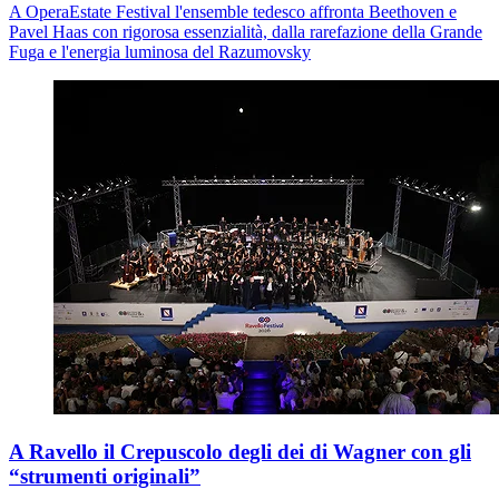
A OperaEstate Festival l'ensemble tedesco affronta Beethoven e
Pavel Haas con rigorosa essenzialità, dalla rarefazione della
Grande
Fuga
e l'energia luminosa del
Razumovsky
A Ravello il Crepuscolo degli dei di Wagner con gli
“strumenti originali”