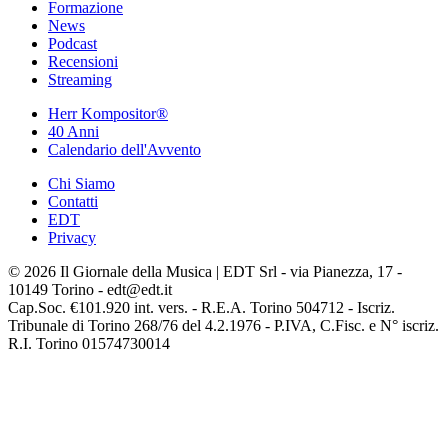
Formazione
News
Podcast
Recensioni
Streaming
Herr Kompositor®
40 Anni
Calendario dell'Avvento
Chi Siamo
Contatti
EDT
Privacy
© 2026 Il Giornale della Musica | EDT Srl - via Pianezza, 17 -
10149 Torino - edt@edt.it
Cap.Soc. €101.920 int. vers. - R.E.A. Torino 504712 - Iscriz.
Tribunale di Torino 268/76 del 4.2.1976 - P.IVA, C.Fisc. e N° iscriz.
R.I. Torino 01574730014