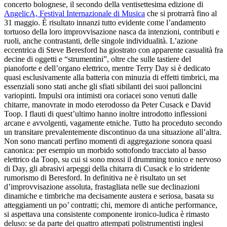
concerto bolognese, il secondo della ventisettesima edizione di
AngelicA, Festival Internazionale di Musica
che si protrarrà fino al
31 maggio. È risultato innanzi tutto evidente come l’andamento
tortuoso della loro improvvisazione nasca da intenzioni, contributi e
ruoli, anche contrastanti, delle singole individualità. L’azione
eccentrica di Steve Beresford ha giostrato con apparente casualità fra
decine di oggetti e “strumentini”, oltre che sulle tastiere del
pianoforte e dell’organo elettrico, mentre Terry Day si è dedicato
quasi esclusivamente alla batteria con minuzia di effetti timbrici, ma
essenziali sono stati anche gli sfiati sibilanti dei suoi palloncini
variopinti. Impulsi ora intimisti ora coriacei sono venuti dalle
chitarre, manovrate in modo eterodosso da Peter Cusack e David
Toop. I flauti di quest’ultimo hanno inoltre introdotto inflessioni
arcane e avvolgenti, vagamente etniche. Tutto ha proceduto secondo
un transitare prevalentemente discontinuo da una situazione all’altra.
Non sono mancati perfino momenti di aggregazione sonora quasi
canonica: per esempio un morbido sottofondo tracciato al basso
elettrico da Toop, su cui si sono mossi il drumming tonico e nervoso
di Day, gli abrasivi arpeggi della chitarra di Cusack e lo stridente
rumorismo di Beresford. In definitiva ne è risultato un set
d’improvvisazione assoluta, frastagliata nelle sue declinazioni
dinamiche e timbriche ma decisamente austera e seriosa, basata su
atteggiamenti un po’ contratti; chi, memore di antiche performance,
si aspettava una consistente componente ironico-ludica è rimasto
deluso: se da parte dei quattro attempati polistrumentisti inglesi