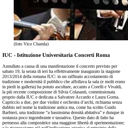
(foto Vico Chamla)
IUC - Istituzione Universitaria Concerti Roma
Annullato a causa di una manifestazione il concerto previsto per
sabato 19, la serata di ieri ha effettivamente inaugurato la stagione
2013/2014 della romana IUC: in un raffinato accostamento di
tradizione e modernità il pubblico che affollava la sala (e molti erano
in piedi in galleria) ha potuto ascoltare, accanto a Corelli e Vivaldi,
la più recente composizione di Silvia Colasanti, commissionata
proprio dalla IUC e dedicata a Salvatore Accardo e Laura Gorna.
Capriccio a due, per due violini e orchestra d’archi, richiama senza
dubbio nel nome la tradizione antica ma, come ha scritto Guido
Barbieri, una tradizione “a bassissima densità abitativa” e dunque in
sostanza poco ingombrante e tassativa. Questo dato di fatto ha
permesso alla compositrice una maggiore libertà di sperimentazione;
e la riconosciamo già nell’indicazione agogica al principio della