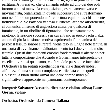
partitura, Aggressivo, che ci rimanda subito ad uno dei due poli
intorno a cui si muove la composizione, estremamente varia e
movimentata, organizzata in quadri successivi che si trasformano
uno nell’altro componendo un’architettura equilibrata, chiaramente
individuabile. Se l’attacco ventoso e irruente, affidato all’orchestra,
ci comunica un senso di angosciosa attesa per qualcosa di
imminente, in un ribollire di figurazioni che ostinatamente si
ripetono, la sezione successiva in cui entrano in gioco i solisti alza
ancora di più la tensione emotiva esprimendo l’altra anima del
pezzo: il tessuto sonoro si rarefà, viene teso in lunghe note tenute, in
una sorta di avvicinamento/allontanamento tra i due violini, molto
teatrale. Questi due momenti emotivi fondamentali si alternano per
tutta la composizione che Accardo e Gorna hanno interpretato da
eccellenti virtuosi quali sono, conferendole passione e intensità;
l’Orchestra li ha seguiti sciogliendosi via via e dimostrandosi
all’altezza di una scrittura complessa e articolata come quella di
Colasanti, a buon diritto ormai una delle compositrici più
significative e apprezzate nel panorama contemporaneo.
Interpreti:
Salvatore Accardo, direttore e violino solista; Laura
Gorna, violino
Orchestra:
Orchestra da Camera Italiana