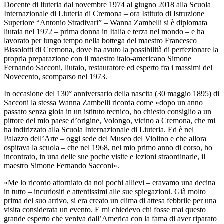
Docente di liuteria dal novembre 1974 al giugno 2018 alla Scuola
Internazionale di Liuteria di Cremona – ora Istituto di Istruzione
Superiore “Antonio Stradivari” – Wanna Zambelli si è diplomata
liutaia nel 1972 – prima donna in Italia e terza nel mondo – e ha
lavorato per lungo tempo nella bottega del maestro Francesco
Bissolotti di Cremona, dove ha avuto la possibilità di perfezionare la
propria preparazione con il maestro italo-americano Simone
Fernando Sacconi, liutaio, restauratore ed esperto fra i massimi del
Novecento, scomparso nel 1973.
In occasione del 130° anniversario della nascita (30 maggio 1895) di
Sacconi la stessa Wanna Zambelli ricorda come «dopo un anno
passato senza gioia in un istituto tecnico, ho chiesto consiglio a un
pittore del mio paese d’origine, Volongo, vicino a Cremona, che mi
ha indirizzato alla Scuola Internazionale di Liuteria. Ed è nel
Palazzo dell’Arte – oggi sede del Museo del Violino e che allora
ospitava la scuola – che nel 1968, nel mio primo anno di corso, ho
incontrato, in una delle sue poche visite e lezioni straordinarie, il
maestro Simone Fernando Sacconi».
«Me lo ricordo attorniato da noi pochi allievi – eravamo una decina
in tutto – incuriositi e attentissimi alle sue spiegazioni. Già molto
prima del suo arrivo, si era creato un clima di attesa febbrile per una
visita considerata un evento. E mi chiedevo chi fosse mai questo
grande esperto che veniva dall’America con la fama di aver riparato