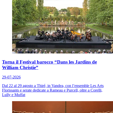
Torna il Festival barocco “Dans les Jardins de
William Christie”
29-07-2026
Dal 22 al 29 agosto a Thiré, in Vandea, con l’ensemble Les Arts
Florissants e serate dedicate a Rameau e Purcell, oltre a Corelli,
Lully e Muffat