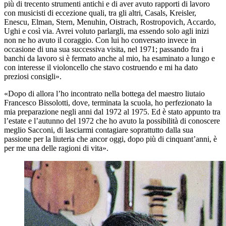
più di trecento strumenti antichi e di aver avuto rapporti di lavoro
con musicisti di eccezione quali, tra gli altri, Casals, Kreisler,
Enescu, Elman, Stern, Menuhin, Oistrach, Rostropovich, Accardo,
Ughi e così via. Avrei voluto parlargli, ma essendo solo agli inizi
non ne ho avuto il coraggio. Con lui ho conversato invece in
occasione di una sua successiva visita, nel 1971; passando fra i
banchi da lavoro si è fermato anche al mio, ha esaminato a lungo e
con interesse il violoncello che stavo costruendo e mi ha dato
preziosi consigli».
«Dopo di allora l’ho incontrato nella bottega del maestro liutaio
Francesco Bissolotti, dove, terminata la scuola, ho perfezionato la
mia preparazione negli anni dal 1972 al 1975. Ed è stato appunto tra
l’estate e l’autunno del 1972 che ho avuto la possibilità di conoscere
meglio Sacconi, di lasciarmi contagiare soprattutto dalla sua
passione per la liuteria che ancor oggi, dopo più di cinquant’anni, è
per me una delle ragioni di vita».