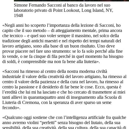
Simone Fernando Sacconi al banco da lavoro nel suo
laboratorio privato di Point Lookout, Long Island, NY,
1948
«Negli anni ho scoperto l’importanza della lezione di Sacconi, ho
capito che il suo metodo – di atteggiamento mentale, prima ancora
che tecnico – e quel suo voler sempre il massimo, nel solco della
tradizione degli antichi maestri e nel rispetto dei tempi naturali del
lavoro artigiano, sono alla base di un buon risultato. Uno deve
provar piacere nel fare uno strumento: se lo fa solo perché alla fine
lo vende, o ne fa cinque di fila perché in quel momento ha bisogno
di soldi, è comprensibile ma non fa bene alla liuteria».
«Sacconi ha rimesso al centro della nostra moderna civiltà
industriale il valore della creatività del lavoro artigiano, ha rimesso al
centro il valore della pazienza e della cura nel lavoro, ha rimesso al
centro la passione e il desiderio di far bene le cose. Ecco, questa è
l’eredità che lui mi ha lasciato e che ho cercato di trasmettere ai miei
tanti allievi in quarantaquattro anni di insegnamento alla Scuola di
Liuteria di Cremona, con la speranza di aver sparso un seme
fecondo».
«Qualcuno oggi sostiene che con l’intelligenza artificiale fra qualche
anno avremo violini “perfetti” senza bisogno del liutaio, della sua
sensibilità, della sua creatività, della sua cultura, della sua capacità di