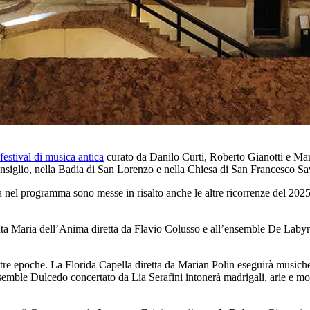
festival di musica antica
curato da Danilo Curti, Roberto Gianotti e Mar
nsiglio, nella Badia di San Lorenzo e nella Chiesa di San Francesco Sa
ma nel programma sono messe in risalto anche le altre ricorrenze del 2025,
Santa Maria dell’Anima diretta da Flavio Colusso e all’ensemble De Labyri
ltre epoche. La Florida Capella diretta da Marian Polin eseguirà musiche
l’Ensemble Dulcedo concertato da Lia Serafini intonerà madrigali, arie e m