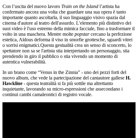
Con l’uscita del nuovo lavoro
Train on the Island
l’artista ha
confermato ancora una volta che guardare una sua opera è tanto
importante quanto ascoltarla, il suo linguaggio visivo spazia dal
cinema d'autore al teatro dell'assurdo. L'elemento più distintivo dei
suoi video è l'uso estremo della mimica facciale, fino a trasformare il
volto in una maschera. Mentre molte
popstar
cercano la perfezione
estetica, Aldous deforma il viso in smorfie grottesche, sguardi vitrei
o sorrisi enigmatici.Questa gestualità crea un senso di sconcerto, lo
spettatore non sa se l'artista stia interpretando un personaggio, stia
prendendo in giro il pubblico o stia vivendo un momento di
autentica vulnerabilità.
In un brano come “Venus in the Zinnia” - uno dei pezzi forti del
nuovo album, che vede la partecipazione del cantautore gallese
H.
Hawkline
- questa teatralità si fa più sottile ma altrettanto
inquietante, lavorando su micro-espressioni che assecondano i
continui cambi camaleontici di registro vocale.