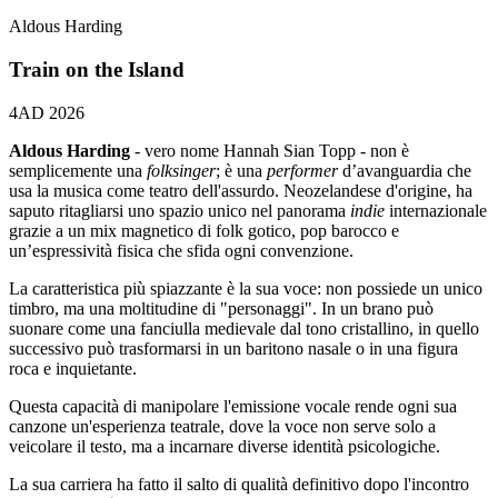
Aldous Harding
Train on the Island
4AD
2026
Aldous Harding
- vero nome Hannah Sian Topp - non è
semplicemente una
folksinger
; è una
performer
d’avanguardia che
usa la musica come teatro dell'assurdo. Neozelandese d'origine, ha
saputo ritagliarsi uno spazio unico nel panorama
indie
internazionale
grazie a un mix magnetico di folk gotico, pop barocco e
un’espressività fisica che sfida ogni convenzione.
La caratteristica più spiazzante è la sua voce: non possiede un unico
timbro, ma una moltitudine di "personaggi". In un brano può
suonare come una fanciulla medievale dal tono cristallino, in quello
successivo può trasformarsi in un baritono nasale o in una figura
roca e inquietante.
Questa capacità di manipolare l'emissione vocale rende ogni sua
canzone un'esperienza teatrale, dove la voce non serve solo a
veicolare il testo, ma a incarnare diverse identità psicologiche.
La sua carriera ha fatto il salto di qualità definitivo dopo l'incontro