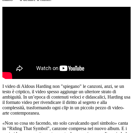
I video di Aldous Harding non "spiegano" le canzoni, anzi, se un
testo è criptico, il video spesso aggiunge un ulteriore strato di
ambiguità. In un’epoca di contenuti veloci e didascalici, Harding usa
il formato video per rivendicare il diritto al segreto e alla
complessità, trasformando ogni
clip
in un piccolo pezzo di video-
arte contemporanea.
«
Non so cosa sto facendo, sto solo cavalcando quel simbolo
»
canta
in "Riding That Symbol", canzone compresa nel nuovo album. E i