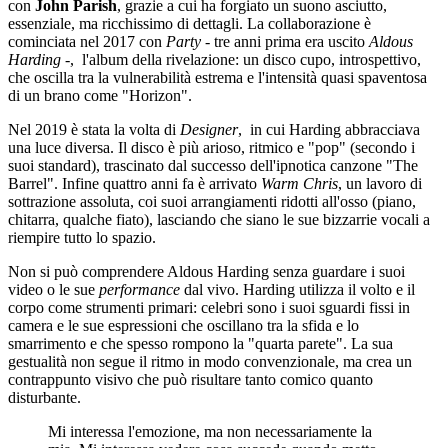
con
John Parish
, grazie a cui ha forgiato un suono asciutto,
essenziale, ma ricchissimo di dettagli. La collaborazione è
cominciata nel 2017 con
Party
- tre anni prima era uscito
Aldous
Harding
-, l'album della rivelazione: un disco cupo, introspettivo,
che oscilla tra la vulnerabilità estrema e l'intensità quasi spaventosa
di un brano come "Horizon".
Nel 2019 è stata la volta di
Designer
, in cui Harding abbracciava
una luce diversa. Il disco è più arioso, ritmico e "pop" (secondo i
suoi standard), trascinato dal successo dell'ipnotica canzone "The
Barrel". Infine quattro anni fa è arrivato
Warm Chris
, un lavoro di
sottrazione assoluta, coi suoi arrangiamenti ridotti all'osso (piano,
chitarra, qualche fiato), lasciando che siano le sue bizzarrie vocali a
riempire tutto lo spazio.
Non si può comprendere Aldous Harding senza guardare i suoi
video o le sue
performance
dal vivo. Harding utilizza il volto e il
corpo come strumenti primari: celebri sono i suoi sguardi fissi in
camera e le sue espressioni che oscillano tra la sfida e lo
smarrimento e che spesso rompono la "quarta parete". La sua
gestualità non segue il ritmo in modo convenzionale, ma crea un
contrappunto visivo che può risultare tanto comico quanto
disturbante.
Mi interessa l'emozione, ma non necessariamente la