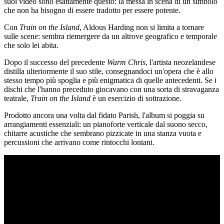
suoi video sono esattamente questo: la messa in scena di un simbolo
che non ha bisogno di essere tradotto per essere potente.
Con
Train on the Island
, Aldous Harding non si limita a tornare
sulle scene: sembra riemergere da un altrove geografico e temporale
che solo lei abita.
Dopo il successo del precedente
Warm Chris
, l'artista neozelandese
distilla ulteriormente il suo stile, consegnandoci un'opera che è allo
stesso tempo più spoglia e più enigmatica di quelle antecedenti. Se i
dischi che l'hanno preceduto giocavano con una sorta di stravaganza
teatrale,
Train on the Island
è un esercizio di sottrazione.
Prodotto ancora una volta dal fidato Parish, l'album si poggia su
arrangiamenti essenziali: un pianoforte verticale dal suono secco,
chitarre acustiche che sembrano pizzicate in una stanza vuota e
percussioni che arrivano come rintocchi lontani.