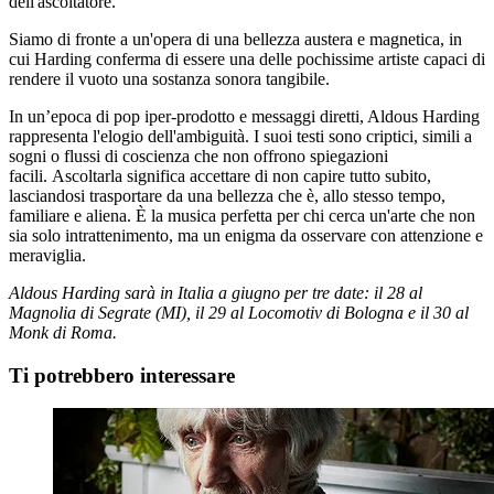
dell'ascoltatore.
Siamo di fronte a un'opera di una bellezza austera e magnetica, in
cui Harding conferma di essere una delle pochissime artiste capaci di
rendere il vuoto una sostanza sonora tangibile.
In un’epoca di pop iper-prodotto e messaggi diretti, Aldous Harding
rappresenta l'elogio dell'ambiguità. I suoi testi sono criptici, simili a
sogni o flussi di coscienza che non offrono spiegazioni
facili. Ascoltarla significa accettare di non capire tutto subito,
lasciandosi trasportare da una bellezza che è, allo stesso tempo,
familiare e aliena. È la musica perfetta per chi cerca un'arte che non
sia solo intrattenimento, ma un enigma da osservare con attenzione e
meraviglia.
Aldous Harding sarà in Italia a giugno per tre date: il 28 al
Magnolia di Segrate (MI), il 29 al Locomotiv di Bologna e il 30 al
Monk di Roma.
Ti potrebbero interessare