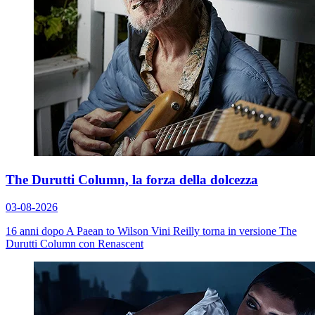
The Durutti Column, la forza della dolcezza
03-08-2026
16 anni dopo
A Paean to Wilson
Vini Reilly torna in versione The
Durutti Column con
Renascent