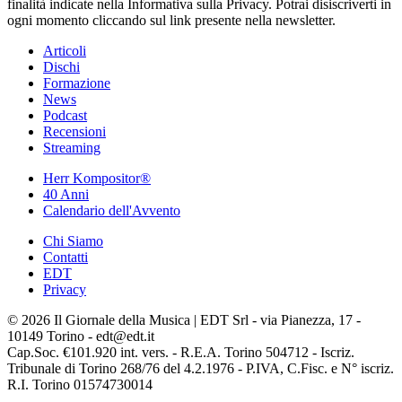
finalità indicate nella Informativa sulla Privacy. Potrai disiscriverti in
ogni momento cliccando sul link presente nella newsletter.
Articoli
Dischi
Formazione
News
Podcast
Recensioni
Streaming
Herr Kompositor®
40 Anni
Calendario dell'Avvento
Chi Siamo
Contatti
EDT
Privacy
© 2026 Il Giornale della Musica | EDT Srl - via Pianezza, 17 -
10149 Torino - edt@edt.it
Cap.Soc. €101.920 int. vers. - R.E.A. Torino 504712 - Iscriz.
Tribunale di Torino 268/76 del 4.2.1976 - P.IVA, C.Fisc. e N° iscriz.
R.I. Torino 01574730014