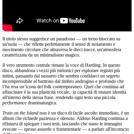
Il titolo stesso suggerisce un paradosso — un treno bloccato su
un'isola — che riflette perfettamente il senso di isolamento e
movimento circolare che attraversa le dieci tracce, un'atmosfera
caratterizzata da un minimalismo magico.
Il vero strumento centrale rimane la voce di Harding. In questo
disco, abbandona i vezzi più istrionici per esplorare registri più
intimi, passando dal sussurro che sembra confidarci un segreto
incomprensibile al baritono dal timbro androgino e profondo che
l’ha resa un’icona del folk contemporaneo. Quel che continua ad
affascinare è la sua plasticità vocale, la capacità di mutare identità
all'interno della stessa frase, rendendo ogni testo una piccola
performance
drammaturgica.
Train on the Island
non è un disco di facile ascolto immediato, è un
album che richiede pazienza
e silenzio. Aldous Harding continua a
rifiutarsi di spiegare i suoi testi, lasciando che siano le immagini
evocate — spesso assurde o frammentarie — a parlare all'inconscio