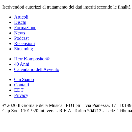
Iscrivendoti autorizzi al trattamento dei dati inseriti secondo le finali
Articoli
Dischi
Formazione
News
Podcast
Recensioni
Streaming
Herr Kompositor®
40 Anni
Calendario dell'Avvento
Chi Siamo
Contatti
EDT
Privacy
© 2026 Il Giornale della Musica | EDT Srl - via Pianezza, 17 - 10149
Cap.Soc. €101.920 int. vers. - R.E.A. Torino 504712 - Iscriz. Tribuna