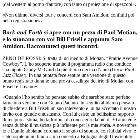
(dal western al porno d'autore) con tanto di proiezione di spezzoni».
«Non ultimo, diversi tour e concerti con Sam Amidon, confluiti poi
nella registrazione»
.
Back and Forth
si apre con un pezzo di Paul Motian,
e lo suonano con voi Bill Frisell e appunto Sam
Amidon. Raccontateci questi incontri.
ZENO DE ROSSI: Si tratta di un inedito di Motian, “Prairie Avenue
Cowboy”. L’ho scoperto tramite il programma radio che conduce
sua nipote Cindy McGuirl da più di una decina d’anni (
Uncle Paul
Jazz Closet
). In una puntata fece sentire una versione di questo
brano registrato durante una prova casalinga del trio di Motian con
Frisell e Lovano».
«Quando l’ho sentito ho pensato subito che sarebbe stato perfetto
farne una versione con Guano Padano. In seguito abbiamo pensato
di chiedere a Bill Frisell un suo intervento e lui ha accettato il nostro
invito con grande entusiasmo. Con lui esiste un bellissimo rapporto
di reciproca stima, ho la fortuna di conoscerlo da più di 30 anni ed è
senza dubbio il musicista più influente per la mia storia. A novembre
io e Danilo abbiamo coronato il sogno di suonare con lui dal vivo: è
stato ospite in un brano a un concerto a Bologna degli Unscientific