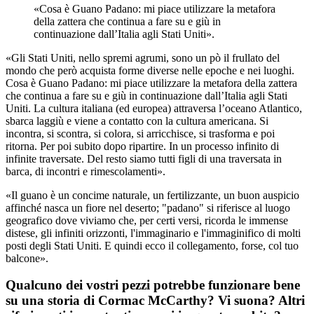
«Cosa è Guano Padano: mi piace utilizzare la metafora
della zattera che continua a fare su e giù in
continuazione dall’Italia agli Stati Uniti».
«Gli Stati Uniti, nello spremi agrumi, sono un pò il frullato del
mondo che però acquista forme diverse nelle epoche e nei luoghi.
Cosa è Guano Padano: mi piace utilizzare la metafora della zattera
che continua a fare su e giù in continuazione dall’Italia agli Stati
Uniti. La cultura italiana (ed europea) attraversa l’oceano Atlantico,
sbarca laggiù e viene a contatto con la cultura americana. Si
incontra, si scontra, si colora, si arricchisce, si trasforma e poi
ritorna. Per poi subito dopo ripartire. In un processo infinito di
infinite traversate. Del resto siamo tutti figli di una traversata in
barca, di incontri e rimescolamenti».
«Il guano è un concime naturale, un fertilizzante, un buon auspicio
affinché nasca un fiore nel deserto; "padano" si riferisce al luogo
geografico dove viviamo che, per certi versi, ricorda le immense
distese, gli infiniti orizzonti, l'immaginario e l'immaginifico di molti
posti degli Stati Uniti. E quindi ecco il collegamento, forse, col tuo
balcone».
Qualcuno dei vostri pezzi potrebbe funzionare bene
su una storia di Cormac McCarthy? Vi suona? Altri