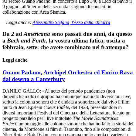
Al secolo Guano Padano, in concerto a Lupo 340 a Lido di Savio il
9 giugno, all’interno della seconda stagione di concerti in
collaborazione con Area Sismica.
– Leggi anche:
Alessandro Stefana, l'Asso della chitarra
Da
2
ad
Americana
sono passati due anni, da questo
a
Back and Forth
, la vostra ultima fatica, uscita a
febbraio, sette: che avete combinato nel frattempo?
Leggi anche
Guano Padano, Artchipel Orchestra ed Enrico Rava
dal deserto a Canterbury
DANILO GALLO: «Al netto del periodo pandemico (non
dimentichiamolo) il gruppo ha comunque maturato diversi tour live,
scritto la colonna sonora che è andata a sonorizzare dal vivo il film
muto di Jean Epstein
Coeur Fidèle
, del 1923, presentandola in
diversi importanti Festival del Cinema e della Letteratura, ideato un
progetto parallelo per i live intitolato
The Movie Soundtracks
Project
, un omaggio alle colonne sonore che hanno fatto la storia del
cinema, da Morricone ai film di Tarantino, fino alle composizioni di
Nino Rota e Bob Dylan, con una gamma molto ampia e variegata