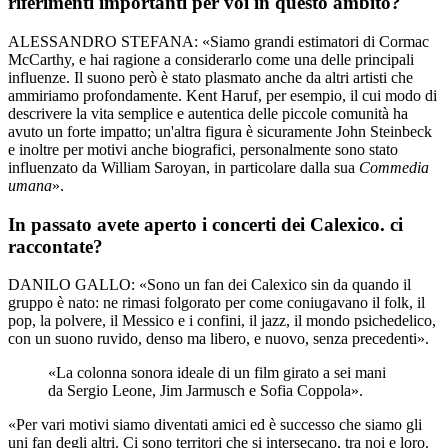
riferimenti importanti per voi in questo ambito?
ALESSANDRO STEFANA: «Siamo grandi estimatori di Cormac
McCarthy, e hai ragione a considerarlo come una delle principali
influenze. Il suono però è stato plasmato anche da altri artisti che
ammiriamo profondamente. Kent Haruf, per esempio, il cui modo di
descrivere la vita semplice e autentica delle piccole comunità ha
avuto un forte impatto; un'altra figura è sicuramente John Steinbeck
e inoltre per motivi anche biografici, personalmente sono stato
influenzato da William Saroyan, in particolare dalla sua
Commedia
umana
».
In passato avete aperto i concerti dei Calexico. ci
raccontate?
DANILO GALLO: «Sono un fan dei Calexico sin da quando il
gruppo è nato: ne rimasi folgorato per come coniugavano il folk, il
pop, la polvere, il Messico e i confini, il jazz, il mondo psichedelico,
con un suono ruvido, denso ma libero, e nuovo, senza precedenti».
«La colonna sonora ideale di un film girato a sei mani
da Sergio Leone, Jim Jarmusch e Sofia Coppola».
«Per vari motivi siamo diventati amici ed è successo che siamo gli
uni fan degli altri. Ci sono territori che si intersecano, tra noi e loro.