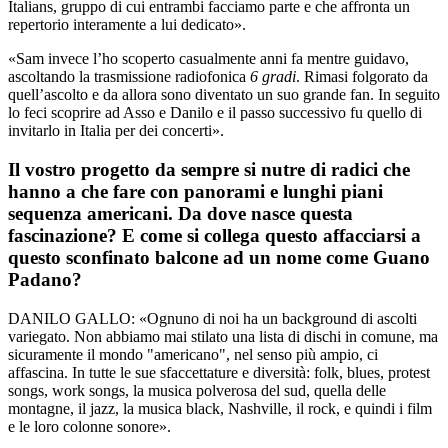
Italians, gruppo di cui entrambi facciamo parte e che affronta un
repertorio interamente a lui dedicato».
«Sam invece l’ho scoperto casualmente anni fa mentre guidavo,
ascoltando la trasmissione radiofonica
6 gradi
. Rimasi folgorato da
quell’ascolto e da allora sono diventato un suo grande fan. In seguito
lo feci scoprire ad Asso e Danilo e il passo successivo fu quello di
invitarlo in Italia per dei concerti».
Il vostro progetto da sempre si nutre di radici che
hanno a che fare con panorami e lunghi piani
sequenza americani. Da dove nasce questa
fascinazione? E come si collega questo affacciarsi a
questo sconfinato balcone ad un nome come Guano
Padano?
DANILO GALLO: «Ognuno di noi ha un background di ascolti
variegato. Non abbiamo mai stilato una lista di dischi in comune, ma
sicuramente il mondo "americano", nel senso più ampio, ci
affascina. In tutte le sue sfaccettature e diversità: folk, blues, protest
songs, work songs, la musica polverosa del sud, quella delle
montagne, il jazz, la musica black, Nashville, il rock, e quindi i film
e le loro colonne sonore».