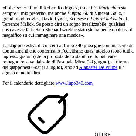
«Poi ci sono i film di Robert Rodriguez, tra cui
El Mariachi
resta
sempre il mio preferito, ma anche
Buffalo '66
di Vincent Gallo, i
grandi road movies, David Lynch, Scorsese e
I giorni del cielo
di
Terrence Malick. Se posso dirti un sogno irrealizzabile, qualsiasi
cosa avesse fatto Sam Shepard sarebbe stato sicuramente qualcosa di
magnifico su cui immaginare una musica».
La stagione estiva di concerti al Lupo 340 prosegue con una serie di
appuntamenti che confermano l’eclettismo quasi utopico (sono tutti a
ingresso gratuito) della proposta dello stabilimento balneare
romagnolo: si va dal solo di Pasquale Mirra (28 giugno), al ritorno
dei giapponesi Goat (12 luglio), sino ad
Alabaster De Plume
il 4
agosto e molto altro.
Per il calendario dettagliato
www.lupo340.com
OLTRE