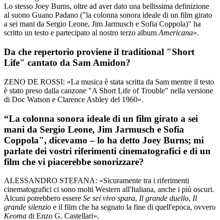
Lo stesso Joey Burns, oltre ad aver dato una bellissima definizione
al suono Guano Padano ("la colonna sonora ideale di un film girato
a sei mani da Sergio Leone, Jim Jarmusch e Sofia Coppola)" ha
scritto un testo e partecipato al nostro terzo album
Americana
».
Da che repertorio proviene il traditional "Short
Life" cantato da Sam Amidon?
ZENO DE ROSSI: «La musica è stata scritta da Sam mentre il testo
è stato preso dalla canzone "A Short Life of Trouble" nella versione
di Doc Watson e Clarence Ashley del 1960».
“La colonna sonora ideale di un film girato a sei
mani da Sergio Leone, Jim Jarmusch e Sofia
Coppola", dicevamo – lo ha detto Joey Burns; mi
parlate dei vostri riferimenti cinematografici e di un
film che vi piacerebbe sonorizzare?
ALESSANDRO STEFANA: «Sicuramente tra i riferimenti
cinematografici ci sono molti Western all'Italiana, anche i più oscuri.
Alcuni potrebbero essere
Se sei vivo spara
,
Il grande duello
,
Il
grande silenzio
e il film che ha segnato la fine di quell'epoca, ovvero
Keoma
di Enzo G. Castellari».