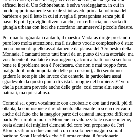
efficaci luci di Urs Schönebaum, è selva verdeggiante, in cui in
modo opportunamente surreale si intravede prima la poltrona del
barbiere e poi il letto in cui si sveglia il protagonista senza più il
naso. E poi il groviglio diventa anche, con efficacia, una sorta di
giungla urbana con luci che ricordano innumerevoli piccole finestre.
Per quanto riguarda i cantanti, il maestro Madaras dirige prestando
pure loro molta attenzione, ma il risultato vocale complessivo è stato
meno buono di quello assolutamente da plauso dell’Orchestra della
Monnaie. I cantanti sono tutti bravi da un punto di vista attoriale, ma
vocalmente il risultato è disomogeneo, alcuni a tratti non si sentono
bene (e il problema non è l’orchestra, che non è mai troppo forte,
malgrado il ruolo importante delle percussioni), altri sembrano
gridare le note più alte invece che cantarle, in particolare assai
sgradevole da questo punto di vista la moglie del barbiere. E’ vero
che la partitura prevede anche delle grida, cosi come altri suoni
naturali, ma qui si abusa.
Come si sa, opera vocalmente con acrobazie e con tanti ruoli, più di
ottanta, la confusione e il rendimento altalenante in scena derivano
anche dal fatto che la maggior parte dei cantanti interpreta differenti
parti. Per i ruoli minori la Monnaie ha valorizzato le risorse interne,
ossia alcuni dei migliori elementi del coro ben preparato da Jori
Klomp. Gli unici due cantanti con un solo personaggio sono il
baritono Scott Hendricks che è il protagonista, il funzionario