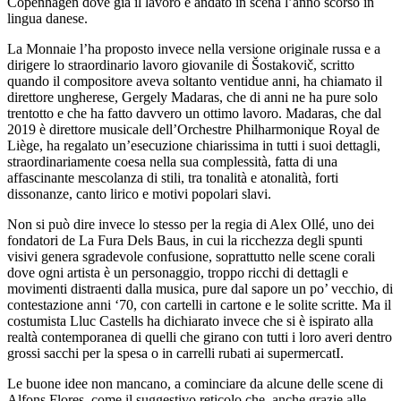
Copenhagen dove già il lavoro è andato in scena l’anno scorso in
lingua danese.
La Monnaie l’ha proposto invece nella versione originale russa e a
dirigere lo straordinario lavoro giovanile di Šostakovič, scritto
quando il compositore aveva soltanto ventidue anni, ha chiamato il
direttore ungherese, Gergely Madaras, che di anni ne ha pure solo
trentotto e che ha fatto davvero un ottimo lavoro. Madaras, che dal
2019 è direttore musicale dell’Orchestre Philharmonique Royal de
Liège, ha regalato un’esecuzione chiarissima in tutti i suoi dettagli,
straordinariamente coesa nella sua complessità, fatta di una
affascinante mescolanza di stili, tra tonalità e atonalità, forti
dissonanze, canto lirico e motivi popolari slavi.
Non si può dire invece lo stesso per la regia di Alex Ollé, uno dei
fondatori de La Fura Dels Baus, in cui la ricchezza degli spunti
visivi genera sgradevole confusione, soprattutto nelle scene corali
dove ogni artista è un personaggio, troppo ricchi di dettagli e
movimenti distraenti dalla musica, pure dal sapore un po’ vecchio, di
contestazione anni ‘70, con cartelli in cartone e le solite scritte. Ma il
costumista Lluc Castells ha dichiarato invece che si è ispirato alla
realtà contemporanea di quelli che girano con tutti i loro averi dentro
grossi sacchi per la spesa o in carrelli rubati ai supermercatI.
Le buone idee non mancano, a cominciare da alcune delle scene di
Alfons Flores, come il suggestivo reticolo che, anche grazie alle