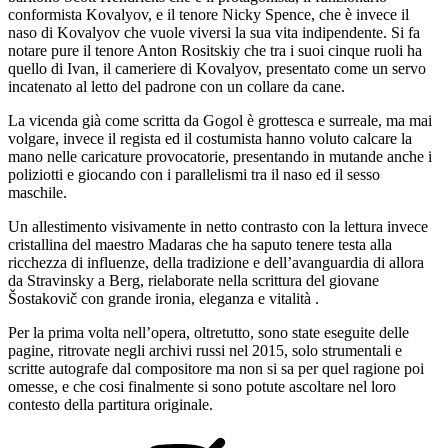
conformista Kovalyov, e il tenore Nicky Spence, che è invece il
naso di Kovalyov che vuole viversi la sua vita indipendente. Si fa
notare pure il tenore Anton Rositskiy che tra i suoi cinque ruoli ha
quello di Ivan, il cameriere di Kovalyov, presentato come un servo
incatenato al letto del padrone con un collare da cane.
La vicenda già come scritta da Gogol è grottesca e surreale, ma mai
volgare, invece il regista ed il costumista hanno voluto calcare la
mano nelle caricature provocatorie, presentando in mutande anche i
poliziotti e giocando con i parallelismi tra il naso ed il sesso
maschile.
Un allestimento visivamente in netto contrasto con la lettura invece
cristallina del maestro Madaras che ha saputo tenere testa alla
ricchezza di influenze, della tradizione e dell’avanguardia di allora
da Stravinsky a Berg, rielaborate nella scrittura del giovane
Šostakovič con grande ironia, eleganza e vitalità .
Per la prima volta nell’opera, oltretutto, sono state eseguite delle
pagine, ritrovate negli archivi russi nel 2015, solo strumentali e
scritte autografe dal compositore ma non si sa per quel ragione poi
omesse, e che cosi finalmente si sono potute ascoltare nel loro
contesto della partitura originale.