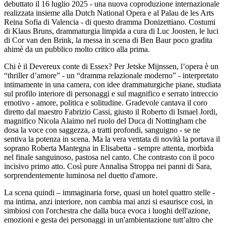
debuttato il 16 luglio 2025 - una nuova coproduzione internazionale
realizzata insieme alla Dutch National Opera e al Palau de les Arts
Reina Sofia di Valencia - di questo dramma Donizettiano. Costumi
di Klaus Bruns, drammaturgia limpida a cura di Luc Joosten, le luci
di Cor van den Brink, la messa in scena di Ben Baur poco gradita
ahimè da un pubblico molto critico alla prima.
Chi è il Devereux conte di Essex? Per Jetske Mijnssen, l’opera è un
“thriller d’amore” - un “dramma relazionale moderno” - interpretato
intimamente in una camera, con idee drammaturgiche piane, studiata
sul profilo interiore di personaggi e sul magnifico e serrato intreccio
emotivo - amore, politica e solitudine. Gradevole cantava il coro
diretto dal maestro Fabrizio Cassi, giusto il Roberto di Ismael Jordi,
magnifico Nicola Alaimo nel ruolo del Duca di Nottingham che
dosa la voce con saggezza, a tratti profondi, sanguigno - se ne
sentiva la potenza in scena. Ma la vera ventata di novità la portava il
soprano Roberta Mantegna in Elisabetta - sempre attenta, morbida
nel finale sanguinoso, pastosa nel canto. Che contrasto con il poco
incisivo primo atto. Così pure Annalisa Stroppa nei panni di Sara,
sorprendentemente luminosa nel duetto d'amore.
La scena quindi – immaginaria forse, quasi un hotel quattro stelle -
ma intima, anzi interiore, non cambia mai anzi si esaurisce cosi, in
simbiosi con l'orchestra che dalla buca evoca i luoghi dell'azione,
emozioni e gesta dei personaggi in un'ambientazione tutt’altro che