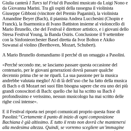
Giulia canterà
I Turcs tal Friul
di Pasolini musicato da Luigi Nono e
da Giovanna Marini. Tra gli ospiti della rassegna il violinista
Giuseppe Gibboni (vincitore del Premio Paganini), la violinista
Amandine Beyer (Bach), il pianista Andrea Lucchesini (Chopin e
Franck), la fisarmonica di Ivano Battiston insieme al violoncello di
Mario Brunello, che del Festival è direttore artistico, e i giovani dello
Stresa Festival Young, la Banda Osiris. Conclusione il 9 settembre
con la Sinfonieorchester Basel diretta da Ivor Bolton e Akiko
Suwanai al violino (Beethoven, Mozart, Schubert).
A Mario Brunello domandiamo il perché di un omaggio a Pasolini.
«Perché secondo me, se lasciamo passare questa occasione del
centenario, per le giovani generazioni dovrà passare qualche
decennio prima che se ne riparli. La sua passione per la musica
andrebbe valutata meglio! Al di là dell’uso che ha fatto della musica
di Bach o di Mozart nei suoi film bisogna sapere che era uno dei più
grandi conoscitori di Bach: quello che lui ha scritto su Bach è
profondissimo e verissimo, nessun musicologo ha mai scritto delle
righe così intense».
E il Festival riporta nei propri comunicati proprio questa frase di
Pasolini:
“Certamente il punto di inizio di ogni composizione
Bachiana è già altissimo. E tutto il resto non dovrà che mantenersi
alla medesima altezza. Quindi, se vorremo scegliere un’immagine