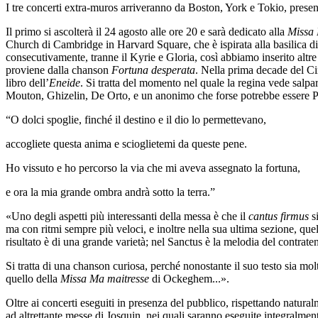
I tre concerti extra-muros arriveranno da Boston, York e Tokio, prese
Il primo si ascolterà il 24 agosto alle ore 20 e sarà dedicato alla
Missa 
Church di Cambridge in Harvard Square, che è ispirata alla basilica d
consecutivamente, tranne il Kyrie e Gloria, così abbiamo inserito altre
proviene dalla chanson
Fortuna desperata
. Nella prima decade del C
libro dell’
Eneide
. Si tratta del momento nel quale la regina vede salpar
Mouton, Ghizelin, De Orto, e un anonimo che forse potrebbe essere P
“O dolci spoglie, finché il destino e il dio lo permettevano,
accogliete questa anima e scioglietemi da queste pene.
Ho vissuto e ho percorso la via che mi aveva assegnato la fortuna,
e ora la mia grande ombra andrà sotto la terra.”
«Uno degli aspetti più interessanti della messa è che il
cantus firmus
si
ma con ritmi sempre più veloci, e inoltre nella sua ultima sezione, quel
risultato è di una grande varietà; nel Sanctus è la melodia del contrat
Si tratta di una chanson curiosa, perché nonostante il suo testo sia mol
quello della
Missa Ma maitresse
di Ockeghem...».
Oltre ai concerti eseguiti in presenza del pubblico, rispettando natural
ad altrettante messe di Josquin, nei quali saranno eseguite integralment