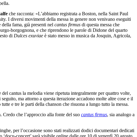
ella.
calfe
che racconta: «L’abbiamo registrata a Boston, nella Saint Paul
ity. I diversi movimenti della messa in genere non venivano eseguiti
 della fama, già presenti nel
cantus firmus
di questa messa che
burgo-borgognona, e che riprendono le parole di Didone del quarto
testo di
Dulces exuviae
è stato messo in musica da Josquin, Agricola,
e del cantus la melodia viene ripetuta integralmente per quattro volte,
i seguito, ma attorno a questa iterazione accadono molte altre cose e il
tutte e tre le parti della chanson che risuona a lungo tutto la messa.
sa. Credo che l’approccio alla fonte del suo
cantus firmus
, sia analogo a
minghe, per l’occasione sono stati realizzati dodici documentari dedicati
mo ‘docu-concert’ sarà visibile online dalle ore 10 di venerdì 20 agosto