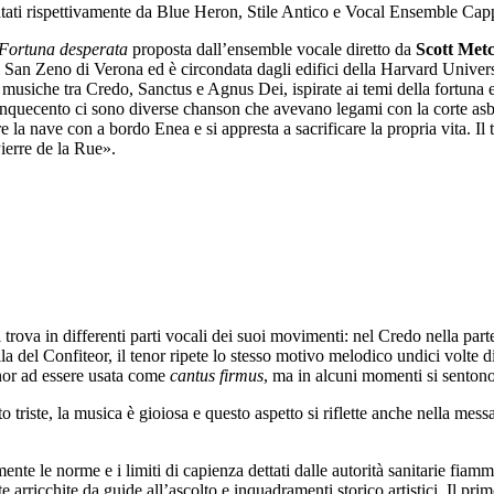
ntati rispettivamente da Blue Heron, Stile Antico e Vocal Ensemble Capp
Fortuna desperata
proposta dall’ensemble vocale diretto da
Scott Met
i San Zeno di Verona ed è circondata dagli edifici della Harvard Univers
 musiche tra Credo, Sanctus e Agnus Dei, ispirate ai temi della fortuna e
inquecento ci sono diverse chanson che avevano legami con la corte as
e la nave con a bordo Enea e si appresta a sacrificare la propria vita. Il 
ierre de la Rue».
 trova in differenti parti vocali dei suoi movimenti: nel Credo nella part
la del Confiteor, il tenor ripete lo stesso motivo melodico undici volte d
enor ad essere usata come
cantus firmus
, ma in alcuni momenti si sentono 
to triste, la musica è gioiosa e questo aspetto si riflette anche nella mes
mente le norme e i limiti di capienza dettati dalle autorità sanitarie fiam
e arricchite da guide all’ascolto e inquadramenti storico artistici. Il pri