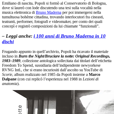
Emiliano di nascita, Popoli si formò al Conservatorio di Bologna,
dove si laureò con lode discutendo una tesi sulla vocalità nella
musica elettronica di
Bruno Maderna
per poi immergersi nella
tumultuosa bohème cittadina, trovando interlocutori fra cineasti,
teatranti, performer, fotografi e videomaker, per conto dei quali
concepì e registrò composizioni da lui chiamate “funzionali”.
– Leggi anche:
i 100 anni di Bruno Maderna in 10
dischi
Frugando appunto in quell’archivio, Popoli ha ricavato il materiale
incluso in
Burn the Night/Bruciare la notte: Original Recordings,
1983–1989
, collezione antologica sollecitata dai titolari dell’etichetta
Freedom To Spend, sussidiaria dell’indipendente newyorkese
RVNG Intl., che si erano incuriositi dall’ascolto su YouTube di
Scorie
, album realizzato nel 1985 da Popoli insieme a
Marco
Dalpane
(con cui replicò l’esperienza nel 1988 in
Lezioni di
anatomia
).