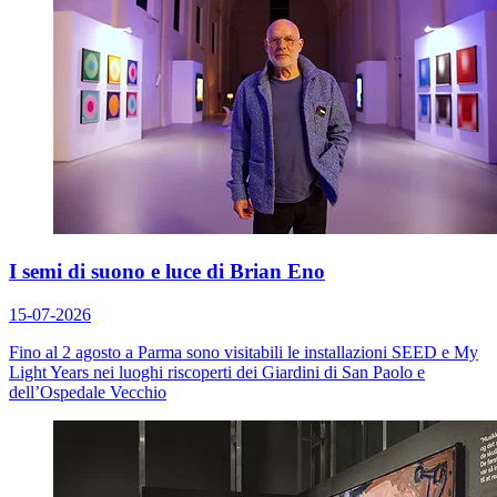
I semi di suono e luce di Brian Eno
15-07-2026
Fino al 2 agosto a Parma sono visitabili le installazioni
SEED
e
My
Light Years
nei luoghi riscoperti dei Giardini di San Paolo e
dell’Ospedale Vecchio