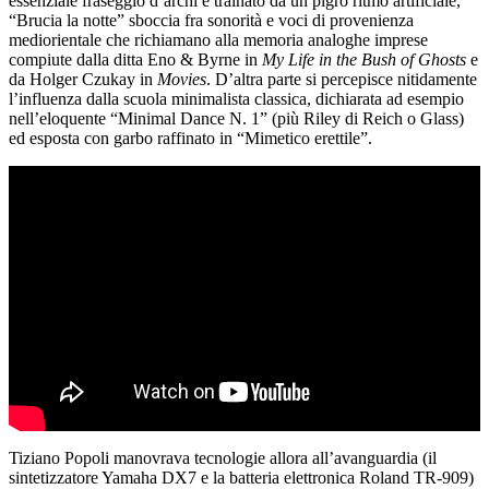
essenziale fraseggio d’archi e trainato da un pigro ritmo artificiale,
“Brucia la notte” sboccia fra sonorità e voci di provenienza
mediorientale che richiamano alla memoria analoghe imprese
compiute dalla ditta Eno & Byrne in
My Life in the Bush of Ghosts
e
da Holger Czukay in
Movies
. D’altra parte si percepisce nitidamente
l’influenza dalla scuola minimalista classica, dichiarata ad esempio
nell’eloquente “Minimal Dance N. 1” (più Riley di Reich o Glass)
ed esposta con garbo raffinato in “Mimetico erettile”.
Tiziano Popoli manovrava tecnologie allora all’avanguardia (il
sintetizzatore Yamaha DX7 e la batteria elettronica Roland TR-909)