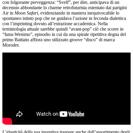
con folgorante preveggenza: “Svelf”, per dire, anticipava di un
decennio abbondante lo charme retrofuturista ostentato dai parigini
Air in
Moon Safari
, evidenziando in maniera inequivocabile lo
spontaneo istinto pop che ne guidava l’azione in feconda dialettica
con l’imprinting dovuto all’estrazione accademica. Nella
terminologia attuale sarebbe quindi “avant-pop” ciò che scorre in
“Iunu-Wenimo”, episodio in cui da una spirale ripetitiva degna del
primo Battiato affiora uno stilizzato groove “disco” di marca
Moroder.
L’elasticità della sua inventiva traspare anche dall’assortimento degli