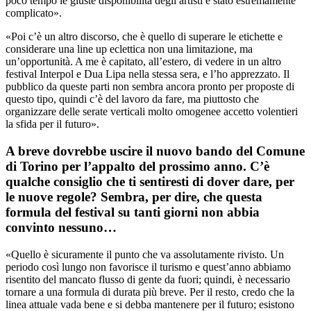
poco tempo le giuste disponibilità degli artisti è stato estremamente
complicato».
«Poi c’è un altro discorso, che è quello di superare le etichette e
considerare una line up eclettica non una limitazione, ma
un’opportunità. A me è capitato, all’estero, di vedere in un altro
festival Interpol e Dua Lipa nella stessa sera, e l’ho apprezzato. Il
pubblico da queste parti non sembra ancora pronto per proposte di
questo tipo, quindi c’è del lavoro da fare, ma piuttosto che
organizzare delle serate verticali molto omogenee accetto volentieri
la sfida per il futuro».
A breve dovrebbe uscire il nuovo bando del Comune
di Torino per l’appalto del prossimo anno. C’è
qualche consiglio che ti sentiresti di dover dare, per
le nuove regole? Sembra, per dire, che questa
formula del festival su tanti giorni non abbia
convinto nessuno…
«Quello è sicuramente il punto che va assolutamente rivisto. Un
periodo così lungo non favorisce il turismo e quest’anno abbiamo
risentito del mancato flusso di gente da fuori; quindi, è necessario
tornare a una formula di durata più breve. Per il resto, credo che la
linea attuale vada bene e si debba mantenere per il futuro; esistono