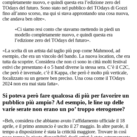
completamente nuovo, e quindi questa era l’edizione zero del
TOdays del futuro. Sono stato nel pubblico del TOdays di Gozzi
fino all’anno scorso, ma qui si stava approntando una cosa nuova,
che andava ben oltre».
«Ci siamo resi conto che stavamo mettendo in piedi un
modello completamente nuovo, e quindi questa era
l’edizione zero del TOdays del futuro».
«La scelta di un artista dal taglio più pop come Mahmood, ad
esempio, che era un vincolo del bando. La nuova location, che era
tutta da scoprire. Considera che non ci sono in città molti festival
estivi che presentano 4 o 5 band diverse la stessa sera. C’è il C2C,
che però è invernale, c’è il Kappa, che però è molto più verticale,
focalizzato su un genere ben preciso. Una cosa come il TOdays
2024 non era mai stata fatta».
Si poteva però fare qualcosa di più per favorire un
pubblico più ampio? Ad esempio, le line up delle
varie serate non erano un po’ troppo eterogenee?
«Beh, considera che abbiamo avuto l’affidamento ufficiale il 18
aprile, e il primo annuncio è uscito il 27 maggio. In altre parole, il
tempo a disposizione è stata la criticità maggiore. Trovare in così