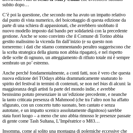
subito dopo…
C’è poi la questione, che secondo me ha avuto un impatto relativo
dal punto di vista numerico, del boicottaggio di questa edizione da
parte di una schiera di appassionati, che avrebbero snobbato il
nuovo modello imposto dal bando per solidarietà con la precedente
gestione. Anche se sono convinto che il Comune di Torino abbia
gestito malissimo la vicenda fin dall’inizio (e su questo non
torneremo: i dati che stiamo commentando peraltro suggeriscono che
la scelta strategica della giunta non abbia ripagato), e nel rispetto
delle scelte di ognuno, un atteggiamento di rifiuto totale mi è sempre
sembrato un po’ estremo.
Anche perché fondamentalmente, a conti fatti, non è vero che questa
nuova edizione del TOdays abbia drammaticamente snaturato lo
spirito del festival in termini di contenuti, se non nel
bias
di alcuni: la
maggioranza degli artisti fa parte del mondo indie, e avrebbe
benissimo potuto presenziare in un’edizione precedente, e neanche
la tanto criticata presenza di Mahmood (che tra l’altro non ha affatto
sfigurato, con un concerto tutto suonato, ben cantato e senza
autotune, e un impatto scenico assolutamente dignitoso) sarebbe
stata fuori luogo – a meno che uno abbia rimosso le presenze passate
di gente come Tash Sultana, L’Impératrice o M83…
Insomma, come al solito una montagna di polemiche eccessive che