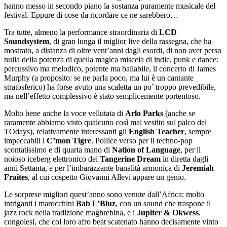
hanno messo in secondo piano la sostanza puramente musicale del
festival. Eppure di cose da ricordare ce ne sarebbero…
Tra tutte, almeno la performance straordinaria di
LCD
Soundsystem
, di gran lunga il miglior live della rassegna, che ha
mostrato, a distanza di oltre vent’anni dagli esordi, di non aver perso
nulla della potenza di quella magica miscela di indie, punk e dance:
percussivo ma melodico, potente ma ballabile, il concerto di James
Murphy (a proposito: se ne parla poco, ma lui è un cantante
stratosferico) ha forse avuto una scaletta un po’ troppo prevedibile,
ma nell’effetto complessivo è stato semplicemente portentoso.
Molto bene anche la voce vellutata di
Arlo Parks
(anche se
raramente abbiamo visto qualcuno così mal vestito sul palco del
TOdays), relativamente interessanti gli
English Teacher
, sempre
impeccabili i
C’mon Tigre
. Pollice verso per il techno-pop
scontatissimo e di quarta mano di
Nation of Language
, per il
noioso iceberg elettronico dei
Tangerine Dream
in diretta dagli
anni Settanta, e per l’imbarazzante banalità armonica di
Jeremiah
Fraites
, al cui cospetto Giovanni Allevi appare un genio.
Le sorprese migliori quest’anno sono venute dall’Africa: molto
intriganti i marocchini
Bab L’Bluz
, con un sound che traspone il
jazz rock nella tradizione maghrebina, e i
Jupiter & Okwess
,
congolesi, che col loro afro beat scatenato hanno decisamente vinto