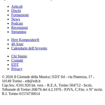
Articoli
Dischi
Formazione
News
Podcast
Recensioni
Streaming
Herr Kompositor®
40 Anni
Calendario dell'Avvento
Chi Siamo
Contatti
EDT
Privacy
© 2026 Il Giornale della Musica | EDT Srl - via Pianezza, 17 -
10149 Torino - edt@edt.it
Cap.Soc. €101.920 int. vers. - R.E.A. Torino 504712 - Iscriz.
Tribunale di Torino 268/76 del 4.2.1976 - P.IVA, C.Fisc. e N° iscriz.
R.I. Torino 01574730014