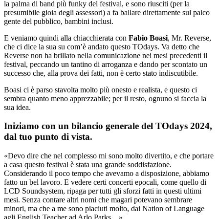
la palma di band più funky del festival, e sono riusciti (per la
presumibile gioia degli assessori) a fa ballare direttamente sul palco
gente del pubblico, bambini inclusi.
E veniamo quindi alla chiacchierata con
Fabio Boasi
, Mr. Reverse,
che ci dice la sua su com’è andato questo TOdays. Va detto che
Reverse non ha brillato nella comunicazione nei mesi precedenti il
festival, peccando un tantino di arroganza e dando per scontato un
successo che, alla prova dei fatti, non è certo stato indiscutibile.
Boasi ci è parso stavolta molto più onesto e realista, e questo ci
sembra quanto meno apprezzabile; per il resto, ognuno si faccia la
sua idea.
Iniziamo con un bilancio generale del TOdays 2024,
dal tuo punto di vista.
«Devo dire che nel complesso mi sono molto divertito, e che portare
a casa questo festival è stata una grande soddisfazione.
Considerando il poco tempo che avevamo a disposizione, abbiamo
fatto un bel lavoro. E vedere certi concerti epocali, come quello di
LCD Soundsystem, ripaga per tutti gli sforzi fatti in questi ultimi
mesi. Senza contare altri nomi che magari potevano sembrare
minori, ma che a me sono piaciuti molto, dai Nation of Language
agli English Teacher ad Arlo Parks…».