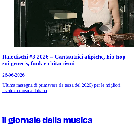
Italodischi #3 2026 – Cantautrici atipiche, hip hop
sui generis, funk e chitarrismi
26-06-2026
Ultima rassegna di primavera (la terza del 2026) per le migliori
uscite di musica italiana