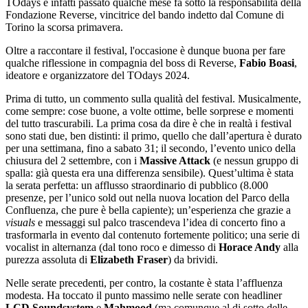
TOdays è infatti passato qualche mese fa sotto la responsabilità della
Fondazione Reverse, vincitrice del bando indetto dal Comune di
Torino la scorsa primavera.
Oltre a raccontare il festival, l'occasione è dunque buona per fare
qualche riflessione in compagnia del boss di Reverse,
Fabio Boasi
,
ideatore e organizzatore del TOdays 2024.
Prima di tutto, un commento sulla qualità del festival. Musicalmente,
come sempre: cose buone, a volte ottime, belle sorprese e momenti
del tutto trascurabili. La prima cosa da dire è che in realtà i festival
sono stati due, ben distinti: il primo, quello che dall’apertura è durato
per una settimana, fino a sabato 31; il secondo, l’evento unico della
chiusura del 2 settembre, con i
Massive Attack
(e nessun gruppo di
spalla: già questa era una differenza sensibile). Quest’ultima è stata
la serata perfetta: un afflusso straordinario di pubblico (8.000
presenze, per l’unico sold out nella nuova location del Parco della
Confluenza, che pure è bella capiente); un’esperienza che grazie a
visuals
e messaggi sul palco trascendeva l’idea di concerto fino a
trasformarla in evento dal contenuto fortemente politico; una serie di
vocalist in alternanza (dal tono roco e dimesso di
Horace Andy
alla
purezza assoluta di
Elizabeth Fraser
) da brividi.
Nelle serate precedenti, per contro, la costante è stata l’affluenza
modesta. Ha toccato il punto massimo nelle serate con headliner
LCD Soundsystem
e
Mahmood
(ma comunque al di sotto delle