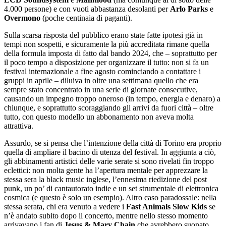
4.000 persone) e con vuoti abbastanza desolanti per
Arlo Parks
e
Overmono
(poche centinaia di paganti).
Sulla scarsa risposta del pubblico erano state fatte ipotesi già in
tempi non sospetti, e sicuramente la più accreditata rimane quella
della formula imposta di fatto dal bando 2024, che – soprattutto per
il poco tempo a disposizione per organizzare il tutto: non si fa un
festival internazionale a fine agosto cominciando a contattare i
gruppi in aprile – diluiva in oltre una settimana quello che era
sempre stato concentrato in una serie di giornate consecutive,
causando un impegno troppo oneroso (in tempo, energia e denaro) a
chiunque, e soprattutto scoraggiando gli arrivi da fuori città – oltre
tutto, con questo modello un abbonamento non aveva molta
attrattiva.
Assurdo, se si pensa che l’intenzione della città di Torino era proprio
quella di ampliare il bacino di utenza del festival. In aggiunta a ciò,
gli abbinamenti artistici delle varie serate si sono rivelati fin troppo
eclettici: non molta gente ha l’apertura mentale per apprezzare la
stessa sera la black music inglese, l’ennesima riedizione del post
punk, un po’ di cantautorato indie e un set strumentale di elettronica
cosmica (e questo è solo un esempio). Altro caso paradossale: nella
stessa serata, chi era venuto a vedere i
Fast Animals Slow Kids
se
n’è andato subito dopo il concerto, mentre nello stesso momento
arrivavano i fan di
Jesus & Mary Chain
che avrebbero suonato