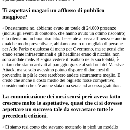
Ti aspettavi magari un afflusso di pubblico
maggiore?
«Onestamente no, abbiamo avuto un totale di 24.000 presenze
(inclusi gli eventi di contorno, che hanno avuto un ottimo riscontro)
e lo riteniamo un buon risultato. Le serate a bassa affluenza erano in
qualche modo preventivate, abbiamo avuto un migliaio di persone
per Arlo Parks e qualcosa di meno per Overmono, ma se pensi che
erano serate infrasettimanali e gli headliner erano di nicchia, non
sono andate male. Bisogna vedere il risultato nella sua totalità, è
chiaro che siamo arrivati al pareggio grazie al sold out dei Massive
Attack, ma se solo avessimo potuto disporre di due mesi di
prevendita in più le cose sarebbero andate sicuramente meglio. E
credo che anche il costo medio del biglietto fosse competitivo,
considerando che c’è anche stata una serata ad accesso gratuito».
La comunicazione dei mesi scorsi però aveva fatto
crescere molto le aspettative, quasi che ci si dovesse
aspettare un successo tale da sovrastare tutte le
precedenti edizioni.
«Ci siamo resi conto che stavamo mettendo in piedi un modello