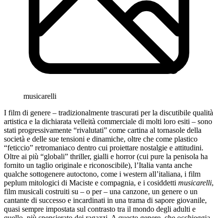
musicarelli
I film di genere – tradizionalmente trascurati per la discutibile qualità
artistica e la dichiarata velleità commerciale di molti loro esiti – sono
stati progressivamente “rivalutati” come cartina al tornasole della
società e delle sue tensioni e dinamiche, oltre che come plastico
“feticcio” retromaniaco dentro cui proiettare nostalgie e attitudini.
Oltre ai più “globali” thriller, gialli e horror (cui pure la penisola ha
fornito un taglio originale e riconoscibile), l’Italia vanta anche
qualche sottogenere autoctono, come i western all’italiana, i film
peplum mitologici di Maciste e compagnia, e i cosiddetti
musicarelli
,
film musicali costruiti su – o per – una canzone, un genere o un
cantante di successo e incardinati in una trama di sapore giovanile,
quasi sempre impostata sul contrasto tra il mondo degli adulti e
quello, più spensierato dei ragazzi. A questo genere, che occhieggia