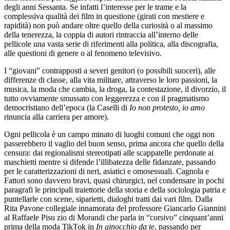
degli anni Sessanta. Se infatti l’interesse per le trame e la
complessiva qualità dei film in questione (girati con mestiere e
rapidità) non può andare oltre quello della curiosità o al massimo
della tenerezza, la coppia di autori rintraccia all’interno delle
pellicole una vasta serie di riferimenti alla politica, alla discografia,
alle questioni di genere o al fenomeno televisivo.
I “giovani” contrapposti a severi genitori (o possibili suoceri), alle
differenze di classe, alla vita militare, attraverso le loro passioni, la
musica, la moda che cambia, la droga, la contestazione, il divorzio, il
tutto ovviamente smussato con leggerezza e con il pragmatismo
democristiano dell’epoca (la Caselli di
Io non protesto, io amo
rinuncia alla carriera per amore).
Ogni pellicola è un campo minato di luoghi comuni che oggi non
passerebbero il vaglio del buon senso, prima ancora che quello della
censura: dai regionalismi stereotipati alle scappatelle perdonate ai
maschietti mentre si difende l’illibatezza delle fidanzate, passando
per le caratterizzazioni di neri, asiatici e omosessuali. Cagnola e
Fattori sono davvero bravi, quasi chirurgici, nel condensare in pochi
paragrafi le principali traiettorie della storia e della sociologia patria e
puntellarle con scene, siparietti, dialoghi tratti dai vari film. Dalla
Rita Pavone collegiale innamorata del professore Giancarlo Giannini
al Raffaele Pisu zio di Morandi che parla in “corsivo” cinquant’anni
prima della moda TikTok in
In ginocchio da te
, passando per