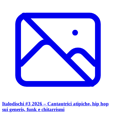
Italodischi #3 2026 – Cantautrici atipiche, hip hop
sui generis, funk e chitarrismi